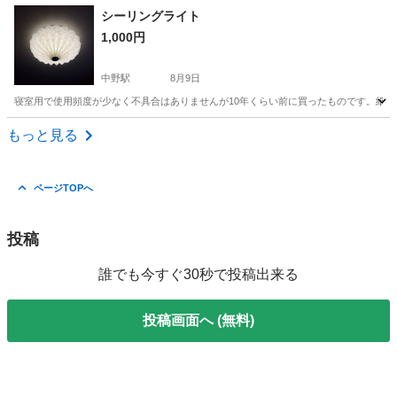
東京
目黒区
目黒駅
家具
シーリングライト
1,000円
中野駅
8月9日
寝室用で使用頻度が少なく不具合はありませんが10年くらい前に買ったものです。紙っ
東京
中野区
中野駅
照明器具
もっと見る
ページTOPへ
投稿
誰でも今すぐ30秒で投稿出来る
投稿画面へ (無料)