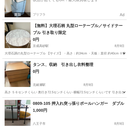
プリフラ
Ad
【無料】大理石柄 丸型ローテーブル／サイドテー
ブル 引き取り限定
0円
京成高砂駅
8月9日
大理石調の丸型ローテーブル 【サイズ】 ・高さ：約34cm ・天板：直径 約40cm
東京
葛飾区
京成高砂駅
テーブル
大理石
タンス、収納 引き出し衣料整理
0円
北綾瀬駅
8月9日
高さ ５６センチくらい 奥行き72.5センチくらい 横幅72.5センチくらいです 引き出
東京
足立区
北綾瀬駅
収納家具
0809-105 押入れ突っ張りポールハンガー ダブル
1,000円
八王子市
8月9日