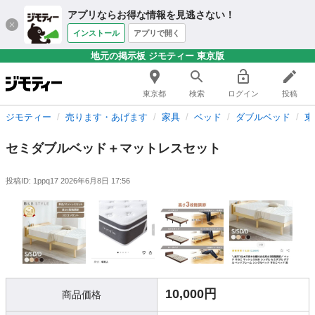
アプリならお得な情報を見逃さない！
インストール
アプリで開く
地元の掲示板 ジモティー 東京版
東京都
検索
ログイン
投稿
ジモティー
売ります・あげます
家具
ベッド
ダブルベッド
東
セミダブルベッド＋マットレスセット
投稿ID: 1ppq17
2026年6月8日 17:56
10,000円
商品価格