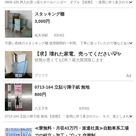
0809-105 押入れ突っ張りポールハンガー ダブル 【状態】 ・使用に伴う多少のス
東京
八王子市
収納家具
ポール
スタッキング棚
3,000円
祐天寺駅
8月9日
可愛い色味のスタッキング棚 使用期間約一年間。 丁寧に使っていたので傷などありま
東京
世田谷区
祐天寺駅
収納家具
【求】壊れた家電、売ってください💡✨
状態が悪くてもOK！最大限買取します
プリフラ
Ad
0713-164 立貼り障子紙 無地
800円
八王子市
8月9日
0713-164 立貼り障子紙 無地 【状態】 ・使用に伴う多少のスレ、キズ、落としき
東京
八王子市
その他
障子紙
≪寮無料・月収43万円・派遣社員≫自動車系工場
での組立・加工・プレス 交替制