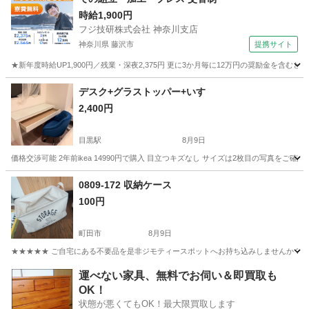
時給1,900円
フジ技研株式会社 神奈川支店
神奈川県 藤沢市
提携サイト
★新年度時給UP1,900円／残業・深夜2,375円 更に3か月毎に12万円の奨励金を含む
神奈川
藤沢市
その他
デスク+グラストッパー+いす
2,400円
目黒駅
8月9日
価格交渉可能 2年前ikea 14990円で購入 目立つキズなし サイズは2枚目の写真をご確
東京
目黒区
目黒駅
テーブル
0809-172 収納ケース
100円
町田市
8月9日
★★★★★ ご自宅にある不要品を是非ジモティースポットへお持ち込みしませんか？ 家
東京
町田市
収納家具
現地
運べない家具、無料でお伺い＆即買取も
OK！
状態が悪くてもOK！最大限買取します