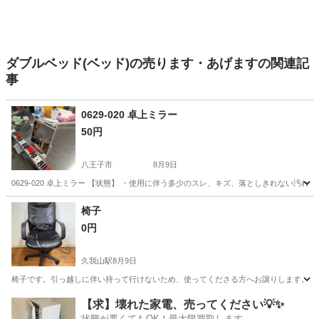
ダブルベッド(ベッド)の売ります・あげますの関連記
事
0629-020 卓上ミラー
50円
八王子市
8月9日
0629-020 卓上ミラー 【状態】 ・使用に伴う多少のスレ、キズ、落としきれない汚
東京
八王子市
ミラー/鏡
現地
椅子
0円
久我山駅
8月9日
椅子です。引っ越しに伴い持って行けないため、使ってくださる方へお譲りします。 回転しま
東京
杉並区
久我山駅
椅子
【求】壊れた家電、売ってください💡✨
状態が悪くてもOK！最大限買取します