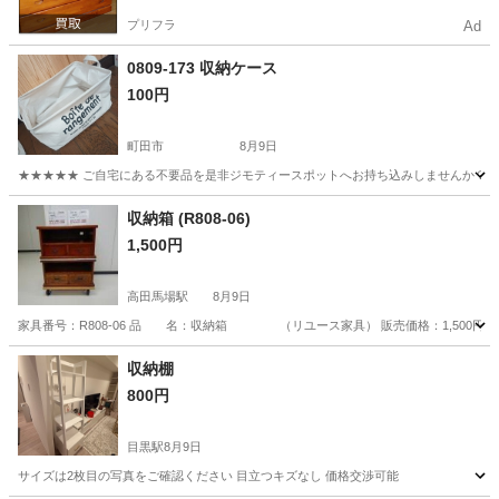
プリフラ
Ad
0809-173 収納ケース
100円
町田市
8月9日
★★★★★ ご自宅にある不要品を是非ジモティースポットへお持ち込みしませんか？ 家
東京
町田市
収納家具
現地
収納箱 (R808-06)
1,500円
高田馬場駅
8月9日
家具番号：R808-06 品 名：収納箱 （リユース家具） 販売価格：1,500円 サ イ ズ：
東京
新宿区
高田馬場駅
その他
センター
収納棚
800円
目黒駅
8月9日
サイズは2枚目の写真をご確認ください 目立つキズなし 価格交渉可能