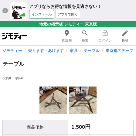
アプリならお得な情報を見逃さない！
インストール
アプリで開く
地元の掲示板 ジモティー 東京版
東京都
検索
ログイン
投稿
ジモティー
売ります・あげます
家具
テーブル
東京都のテーブ
テーブル
投稿ID: 1ppl4i
1,500円
商品価格