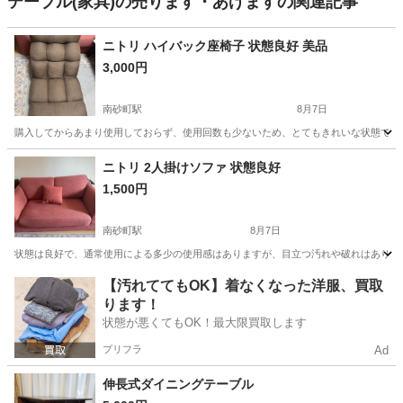
テーブル(家具)の売ります・あげますの関連記事
ニトリ ハイバック座椅子 状態良好 美品
3,000円
南砂町駅
8月7日
購入してからあまり使用しておらず、使用回数も少ないため、とてもきれいな状態です。
東京
江東区
南砂町駅
椅子
ニトリ
ニトリ 2人掛けソファ 状態良好
1,500円
南砂町駅
8月7日
状態は良好で、通常使用による多少の使用感はありますが、目立つ汚れや破れはありませ
東京
江東区
南砂町駅
ソファ
ニトリ
【汚れててもOK】着なくなった洋服、買取
ります！
状態が悪くてもOK！最大限買取します
プリフラ
Ad
伸長式ダイニングテーブル