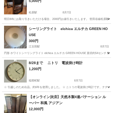
5,000円
松原駅
8月7日
明日8/8にお取り引きいただける場合、2000円お値引きいたします。 世田谷線松原駅
東京
世田谷区
松原駅
テーブル
シーリングライト elchica エルチカ GREEN HO
USE
300円
江古田駅
8月7日
円形 ホワイトシーリングライト elchica エルチカ GREEN HOUSE 直径約54セ
東京
練馬区
江古田駅
照明器具
シーリングライト
8/28まで ニトリ 電波掛け時計
1,200円
稲荷町駅
8月7日
☆ 引越しのため出品。約6年を使用しました。 ☆ ニトリの電波掛け時計です。ナチュラ
東京
台東区
稲荷町駅
時計
ニトリ
【オンライン決済】天然木製4連パテーション ル
ーバー 和風 アジアン
12,000円