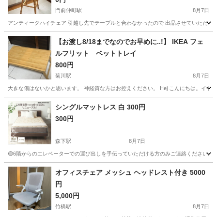
門前仲町駅
8月7日
アンティークハイチェア 引越し先でテーブルと合わなかったので 出品させていただきます ※引
東京
江東区
門前仲町駅
椅子
ウィンザーチェア
【お渡し8/18までなのでお早めに..!】 IKEA フェ
ルフリット ベットトレイ
800円
菊川駅
8月7日
大きな傷はないかと思います。 神経質な方はお控えください。 Hej こんにちは。イケアからシェアされた F
東京
江東区
菊川駅
テーブル
ベット
シングルマットレス 白 300円
300円
森下駅
8月7日
🟡6階からのエレベーターでの運び出しを手伝っていただける方のみご連絡ください。 🟡以下の時
東京
江東区
森下駅
寝具
オフィスチェア メッシュ ヘッドレスト付き 5000
円
5,000円
竹橋駅
8月7日