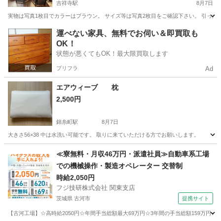
吉祥寺駅
8月7日
実物は写真1枚目でカラーはブラウン。 サイズ等は写真2枚目をご確認下さい。 引っ越しの
東京
武蔵野市
吉祥寺駅
オフィス用家具
運べない家具、無料でお伺い＆即買取も
OK！
状態が悪くてもOK！最大限買取します
プリフラ
Ad
エアウィーブ 枕
2,500円
錦糸町駅
8月7日
大きさ56×38 中は水洗い可能です。 取りに来ていただける方でお願いします。
東京
江東区
錦糸町駅
寝具
≪寮無料・月収46万円・派遣社員≫自動車系工場
での機械操作・製造オペレーター 交替制
時給2,050円
フジ技研株式会社 関東支店
茨城県 古河市
提携サイト
【古河工場】☆高時給2050円☆年間手当総額最大69万円☆3年間の手当総額159万円☆