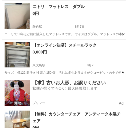
茨城
古河市
その他
ニトリ マットレス ダブル
0円
雑色駅
8月7日
ニトリで10年ほど前に購入したマットレスです。 サイズはダブル。マットレスの本体カ
東京
大田区
雑色駅
寝具
【オンライン決済】スチールラック
3,000円
東大島駅
8月7日
サイズ 横122 奥行き46 高さ150 傷、汚れは多少ありますがクローゼットの中で
東京
江東区
東大島駅
収納家具
【求】古いお人形、お譲りください
状態が悪くてもOK！最大限買取します
プリフラ
Ad
【無料】カウンターチェア アンティーク木製チ
ェア
0円