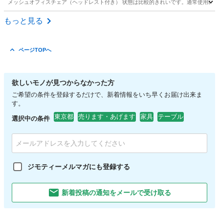
メッシュオフィスチェア（ヘッドレスト付き） 状態は比較的きれいです。通常使用に問題は
東京
千代田区
竹橋駅
椅子
もっと見る
ページTOPへ
欲しいモノが見つからなかった方
ご希望の条件を登録するだけで、新着情報をいち早くお届け出来ま
す。
東京都
売ります・あげます
家具
テーブル
選択中の条件
ジモティーメルマガにも登録する
新着投稿の通知をメールで受け取る