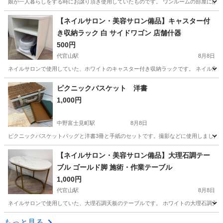
娘が一人暮らしをする時にお譲り頂き使用していたものです。 ワンルームの部屋には大き
東京
町田市
ベッド
【ネイルサロン・美容サロン備品】キャスター付
き収納ラック 白 サイドワゴン 店舗什器
500円
代官山駅
8月8日
ネイルサロンで使用していた、ホワイトのキャスター付き収納ラックです。 ネイル用品
東京
渋谷区
代官山駅
収納家具
ネイルサロン
ピクニックバスケット 洋書
1,000円
中野富士見町駅
8月8日
ピクニックバスケットバッグと洋書3冊と手紙のセットです。撮影などに使用しました。
東京
中野区
中野富士見町駅
家具
洋書
【ネイルサロン・美容サロン備品】大理石調テー
ブル ゴールド脚 施術・作業テーブル
1,000円
代官山駅
8月8日
ネイルサロンで使用していた、大理石調天板のテーブルです。 ホワイトの大理石調天板
東京
渋谷区
代官山駅
テーブル
大理石
もっと見る