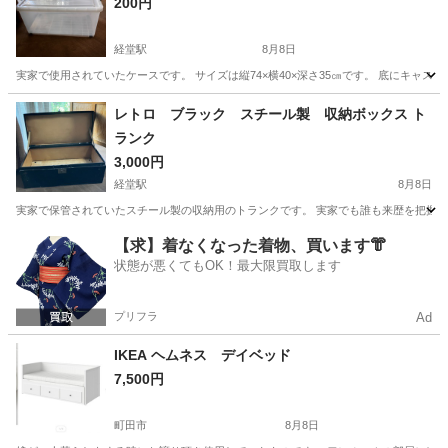
200円
経堂駅
8月8日
実家で使用されていたケースです。 サイズは縦74×横40×深さ35㎝です。 底にキャ
東京
世田谷区
経堂駅
収納家具
ケース
レトロ ブラック スチール製 収納ボックス ト
ランク
3,000円
経堂駅
8月8日
実家で保管されていたスチール製の収納用のトランクです。 実家でも誰も来歴を把握で
東京
世田谷区
経堂駅
収納家具
【求】着なくなった着物、買います👘
状態が悪くてもOK！最大限買取します
プリフラ
Ad
IKEA ヘムネス デイベッド
7,500円
町田市
8月8日