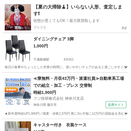
東京
中野区
中野駅
収納家具
【夏の大掃除🧹】いらない人形、査定しま
す❗️
状態が悪くてもOK！最大限買取します
プリフラ
Ad
ダイニングチェア 3脚
1,000円
千歳船橋駅
8月8日
毎日の食事やちょっとした作業の時間に、使いやすいチェアがあると過ごしやすくなりま
東京
世田谷区
千歳船橋駅
椅子
≪寮無料・月収43万円・派遣社員≫自動車系工場
での組立・加工・プレス 交替制
時給1,900円
フジ技研株式会社 神奈川支店
神奈川県 藤沢市
提携サイト
★新年度時給UP1,900円／残業・深夜2,375円 更に3か月毎に12万円の奨励金を含む
神奈川
藤沢市
その他
キャスター付き 衣装ケース