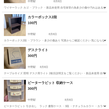
中野駅
8月8日
ワイヤーラック カゴ ・ブラック ・新品未使用 自宅保管の為多少の傷や汚れはあるか
東京
中野区
中野駅
収納家具
ラック
カラーボックス2段
100円
中野駅
8月8日
カラーボックス2段 ・ブラウン ・多少の傷あり 写真からご確認ください 気にならな
東京
中野区
中野駅
収納家具
デスクライト
300円
中野駅
8月8日
テーブルサイズ 照明 デスク用ライト 2枚目説明文をご覧ください ・新品未使用 自宅
東京
中野区
中野駅
照明器具
ピーターラビット 収納ケース
300円
中野駅
8月8日
ピーターラビット 引き出し ラック 書類ケース ・3段 ・ナチュラルカラー ・カラー