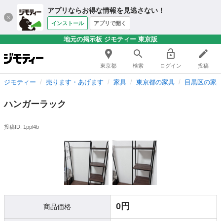
アプリならお得な情報を見逃さない！
インストール
アプリで開く
地元の掲示板 ジモティー 東京版
東京都
検索
ログイン
投稿
ジモティー
売ります・あげます
家具
東京都の家具
目黒区の家
ハンガーラック
投稿ID: 1ppl4b
0円
商品価格