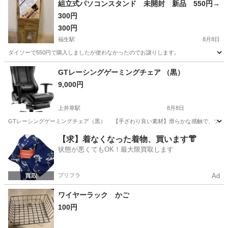
組立式パソコンスタンド 未開封 新品 550円→
300円
300円
福生駅
8月8日
ダイソーで550円で購入しましたが使わなかったのでお譲りします。
東京
福生市
福生駅
収納家具
スタンド
GTレーシングゲーミングチェア （黒）
9,000円
上井草駅
8月8日
GTレーシングゲーミングチェア（黒） 【手ざわり良い素材】滑らかな感触で、ツルン
東京
杉並区
上井草駅
椅子
ゲーミングチェア
【求】着なくなった着物、買います👘
状態が悪くてもOK！最大限買取します
プリフラ
Ad
ワイヤーラック かご
100円