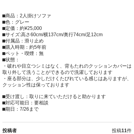
⬛︎商品：2人掛けソファ

⬛︎色：グレー

⬛︎定価：約¥25,000

⬛︎サイズ:高さ60cm/横137cm/奥行74cm/足12cm

⬛︎付属品：滑り止め

⬛︎購入時期：約5年前

⬛︎ペット・喫煙：無

⬛︎状態：

・破れや目立つシミはなく、背もたれのクッションカバーは
取り外して洗うことができるので洗濯しております

・座る部分は、少しだけくたびれている感じはありますが、
クッション性は保っております

⬛︎受け渡し：取りに来ていただけると助かります

⬛︎対応可能日：要相談

投稿者
投稿
11
件