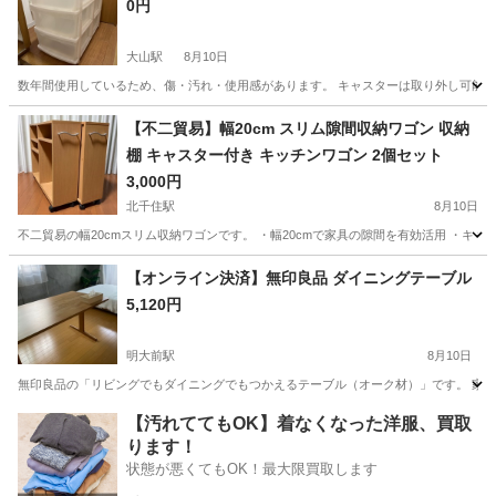
0円
大山駅
8月10日
数年間使用しているため、傷・汚れ・使用感があります。 キャスターは取り外し可能です。 
東京
板橋区
大山駅
収納家具
【不二貿易】幅20cm スリム隙間収納ワゴン 収納
棚 キャスター付き キッチンワゴン 2個セット
3,000円
北千住駅
8月10日
不二貿易の幅20cmスリム収納ワゴンです。 ・幅20cmで家具の隙間を有効活用 ・キャス
東京
足立区
北千住駅
収納家具
ワゴン
【オンライン決済】無印良品 ダイニングテーブル
5,120円
明大前駅
8月10日
無印良品の「リビングでもダイニングでもつかえるテーブル（オーク材）」です。 家具の
東京
世田谷区
明大前駅
テーブル
【汚れててもOK】着なくなった洋服、買取
ります！
状態が悪くてもOK！最大限買取します