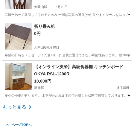
大岡山駅
8月10日
二脚合わせて取引してくれる方のみ 一脚は写真の通り(分かりやすくシールを貼ってます)
東京
大田区
大岡山駅
インテリア雑貨/小物
一脚
折り畳み机
0円
大岡山駅
8月10日
希望の日時をメッセージください( . .)" 全員に返信できない可能性あります。 幅70×奥行5
東京
大田区
大岡山駅
オフィス用家具
【オンライン決済】高級食器棚 キッチンボード
OKYA RSL-1200R
10,000円
清瀬駅
8月10日
多少の小傷が有ります。 上下が分かれますので分離した状態で保管しております。機能的には問
東京
東久留米市
清瀬駅
収納家具
もっと見る
ページTOPへ