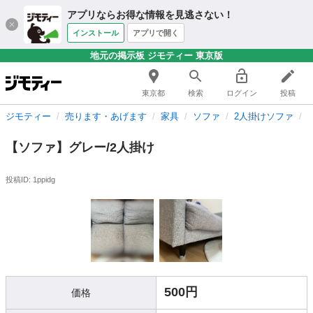
アプリならお得な情報を見逃さない！
インストール
アプリで開く
地元の掲示板 ジモティー 東京版
東京都
検索
ログイン
投稿
ジモティー
売ります・あげます
家具
ソファ
2人掛けソファ
【ソファ】グレー/2人掛け
投稿ID: 1ppidg
500円
価格