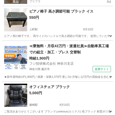
プリフラ
Ad
ピアノ椅子 高さ調節可能 ブラック イス
550円
上町駅
8月10日
ピアノ用の椅子です。 両サイドのハンドルで高さ調節が可能です。 使用していた中古品
東京
世田谷区
上町駅
椅子
≪寮無料・月収43万円・派遣社員≫自動車系工場
での組立・加工・プレス 交替制
時給1,900円
フジ技研株式会社 神奈川支店
神奈川県 藤沢市
提携サイト
★新年度時給UP1,900円／残業・深夜2,375円 更に3か月毎に12万円の奨励金を含む
神奈川
藤沢市
その他
オフィスチェア ブラック
5,000円
篠崎駅
8月10日
ご覧頂きありがとうございます ブランドLuminous(ルミナス) 色ブラック 材質ポリ塩化ビニル, 