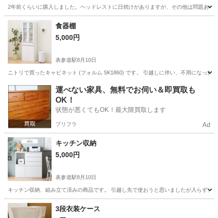
2年前くらいに購入しました。ヘッドレストに日焼けがありますが、その他は問題ありません。 よろし
東京
豊島区
板橋駅
椅子
Coleman
食器棚
5,000円
表参道駅
8月10日
ニトリで買ったキャビネット (フォルム SK1860) です。 引越しに伴い、不用にな
東京
港区
表参道駅
収納家具
運べない家具、無料でお伺い＆即買取も
OK！
状態が悪くてもOK！最大限買取します
プリフラ
Ad
キッチン収納
5,000円
表参道駅
8月10日
キッチン収納、組み立て済みの商品です。 引越し先で使おうと思いましたが入らず、その
東京
港区
表参道駅
収納家具
3段衣装ケース