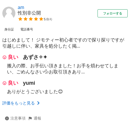
am
性別非公開
フォローする
5.0
(
4
)
身分証
電話番号
はじめまして！ ジモティー初心者ですので探り探りですが
引越しに伴い、家具を処分したく掲...
良い
あずさ✧✦
搬入の際、お手伝い頂きました！お手を煩わせてしま
い、ごめんなさい💦お取引頂きあり...
良い
yumi
ありがとうございました😊
評価をもっと見る
注意事項
通報