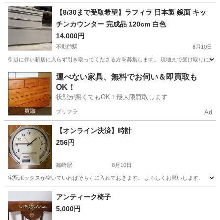
東京
江戸川区
篠崎駅
ソファ
合成皮革
【8/30まで受取希望】ラフィラ 日本製 鏡面 キッ
チンカウンター 完成品 120cm 白色
14,000円
不動前駅
8月10日
引越に伴い新居に入らず引き取ってくださる方を募集します。 現地まで受け取りに来ていただ
東京
目黒区
不動前駅
収納家具
運べない家具、無料でお伺い＆即買取も
OK！
状態が悪くてもOK！最大限買取します
プリフラ
Ad
【オンライン決済】時計
256円
篠崎駅
8月10日
宅配ボックスが空いていればそちらに入れておきます。 よろしくお願いします。
東京
江戸川区
篠崎駅
時計
アンティーク椅子
5,000円