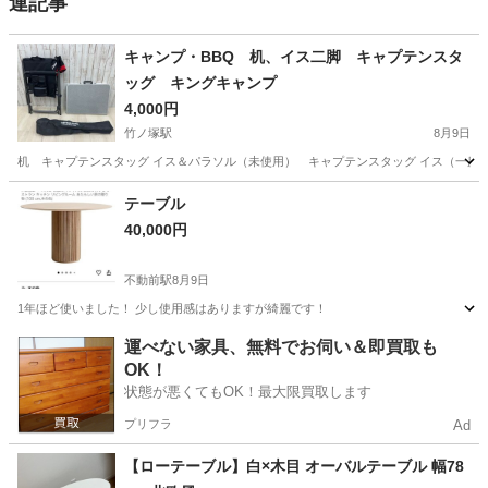
連記事
キャンプ・BBQ 机、イス二脚 キャプテンスタ
ッグ キングキャンプ
4,000円
竹ノ塚駅
8月9日
机 キャプテンスタッグ イス＆パラソル（未使用） キャプテンスタッグ イス（一度
東京
足立区
竹ノ塚駅
その他
テーブル
40,000円
不動前駅
8月9日
1年ほど使いました！ 少し使用感はありますが綺麗です！
東京
目黒区
不動前駅
テーブル
運べない家具、無料でお伺い＆即買取も
OK！
状態が悪くてもOK！最大限買取します
プリフラ
Ad
【ローテーブル】白×木目 オーバルテーブル 幅78