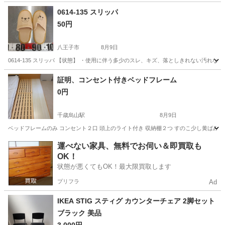
神奈川
藤沢市
その他
0614-135 スリッパ
50円
八王子市
8月9日
0614-135 スリッパ 【状態】 ・使用に伴う多少のスレ、キズ、落としきれない汚れ
東京
八王子市
インテリア雑貨/小物
現地
証明、コンセント付きベッドフレーム
0円
千歳烏山駅
8月9日
ベッドフレームのみ コンセント２口 頭上のライト付き 収納棚２つ すのこ少し黄ばみあり
東京
世田谷区
千歳烏山駅
ベッド
運べない家具、無料でお伺い＆即買取も
OK！
状態が悪くてもOK！最大限買取します
プリフラ
Ad
IKEA STIG スティグ カウンターチェア 2脚セット
ブラック 美品