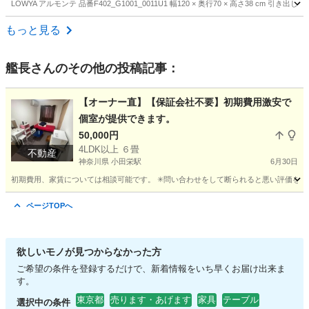
LOWYA アルモンテ 品番F402_G1001_0011U1 幅120 × 奥行70 × 高さ3
東京
世田谷区
池尻大橋駅
テーブル
もっと見る
艦長
さんのその他の投稿記事：
【オーナー直】【保証会社不要】初期費用激安で
個室が提供できます。
50,000円
4LDK以上 ６畳
不動産
神奈川県 小田栄駅
6月30日
初期費用、家賃については相談可能です。 ✳︎問い合わせをして断られると悪い評価をつけ
神奈川
川崎市
小田栄駅
シェアハウス
個室
ページTOPへ
欲しいモノが見つからなかった方
ご希望の条件を登録するだけで、新着情報をいち早くお届け出来ま
す。
東京都
売ります・あげます
家具
テーブル
選択中の条件