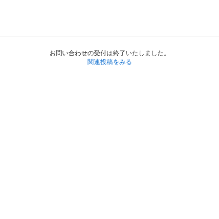
お問い合わせの受付は終了いたしました。
関連投稿をみる
初めての方へ
利用規約
プライバシーポリシー
プライバシー・ステートメント
健全化に資する運用方針
お問い合わせ
運営会社
サイトマップ
ご利用ガイド
フリーワードで探す
PC版で表示
都道府県選択
特定商取引法の表示
利用者情報の外部送信について