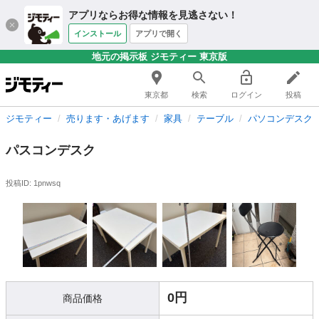
アプリならお得な情報を見逃さない！
インストール
アプリで開く
地元の掲示板 ジモティー 東京版
東京都
検索
ログイン
投稿
ジモティー
売ります・あげます
家具
テーブル
パソコンデスク
パスコンデスク
投稿ID: 1pnwsq
0円
商品価格