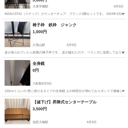
3,000円
大泉学園駅
8月9日
IKEAのSTIG（スティグ）カウンターチェア、ブラック2脚セットです。 2024年3
東京
練馬区
大泉学園駅
椅子
椅子枠 鉄枠 ジャンク
1,000円
久我山駅
8月9日
皮が張られていたら鉄製の椅子枠です。 皮が破れたので、ベランダに放置しておりました。サビが出
東京
世田谷区
久我山駅
椅子
全身鏡
0円
六町駅
8月9日
120cmくらいの 壁に掛けるタイプの全身鏡 上の枠部分が壊れておりボンドで補修して
東京
足立区
六町駅
ミラー/鏡
【値下げ】昇降式センターテーブル
3,500円
池尻大橋駅
8月9日