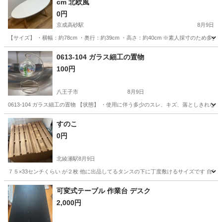
cm 北欧風
0円
京成高砂駅
8月9日
【サイズ】 ・横幅：約78cm ・奥行：約39cm ・高さ：約40cm ※素人採寸のた
東京
葛飾区
京成高砂駅
テーブル
0613-104 ガラス細工の置物
100円
八王子市
8月9日
0613-104 ガラス細工の置物 【状態】 ・使用に伴う多少のスレ、キズ、落としきれ
東京
八王子市
インテリア雑貨/小物
現地
すのこ
0円
北綾瀬駅
8月9日
７５×33センチくらい が２枚 他に出品してるタンスの下に丁度敷けるサイズです 自
東京
足立区
北綾瀬駅
その他
可変式テーブル 作業台 デスク
2,000円