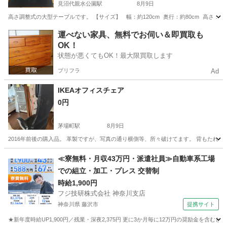
見沼代親水公園駅
8月9日
高さ調整式の大型テーブルです。 【サイズ】 幅：約120cm 奥行：約80cm 高さ：
東京
足立区
見沼代親水公園駅
テーブル
運べない家具、無料でお伺い＆即買取も
OK！
状態が悪くてもOK！最大限買取します
プリフラ
Ad
IKEAオフィスチェア
0円
茅場町駅
8月9日
2016年前後の購入品。 革製ですが、写真の通り横側等、所々破けてます。 背もたれ
東京
中央区
茅場町駅
椅子
≪寮無料・月収43万円・派遣社員≫自動車系工場
での組立・加工・プレス 交替制
時給1,900円
フジ技研株式会社 神奈川支店
神奈川県 藤沢市
提携サイト
★新年度時給UP1,900円／残業・深夜2,375円 更に3か月毎に12万円の奨励金を含む