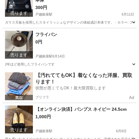
本体
300円
売ります
戸越銀座駅
6月11日
ガラス天板を採用したスタイリッシュなデザインの体組成計本体です。 - カラー: ブラック -
東京
品川区
戸越銀座駅
生活家電
フライパン
0円
売ります
戸越銀座駅
6月14日
2年ほど使用したフライパンです
東京
品川区
戸越銀座駅
家電
フライパン
【汚れててもOK】着なくなった洋服、買取
ります！
状態が悪くてもOK！最大限買取します
プリフラ
Ad
【オンライン決済】パンプス ネイビー 24.5cm
1,000円
売ります
戸越銀座駅
6月6日