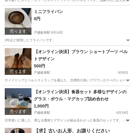
落ち着いたネイビーカラーとポインテッドトゥのシルエットが、洗練された足元を演出するパンプ
東京
品川区
戸越銀座駅
靴
ミニフライパン
0円
売ります
戸越銀座駅
6月14日
2年ほど使用したフライパンです。
東京
品川区
戸越銀座駅
調理器具
フライパン
【オンライン決済】ブラウン ショートブーツ ベル
トデザイン
500円
売ります
戸越銀座駅
6月6日
サイドジップとベルトストラップを備えた、汎用性の高いブラウンカラーのショートブーツです。 - カ
東京
品川区
戸越銀座駅
靴
ショートブーツ
【オンライン決済】食器セット 多様なデザインの
グラス・ボウル・マグカップ詰め合わせ
1,000円
売ります
戸越銀座駅
6月14日
日常使いに適した、異なる素材とデザインが組み合わさった食器のセットです。 - セット内容:
東京
品川区
戸越銀座駅
食器
【求】古いお人形、お譲りください