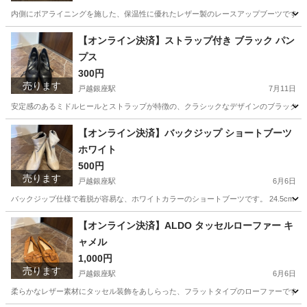
内側にボアライニングを施した、保温性に優れたレザー製のレースアップブーツです。 - ブランド: A
東京
品川区
戸越銀座駅
靴
【オンライン決済】ストラップ付き ブラック パン
プス
300円
売ります
戸越銀座駅
7月11日
安定感のあるミドルヒールとストラップが特徴の、クラシックなデザインのブラックパンプスです。 
東京
品川区
戸越銀座駅
靴
【オンライン決済】バックジップ ショートブーツ
ホワイト
500円
売ります
戸越銀座駅
6月6日
バックジップ仕様で着脱が容易な、ホワイトカラーのショートブーツです。 24.5cm - カラー:
東京
品川区
戸越銀座駅
靴
ショートブーツ
【オンライン決済】ALDO タッセルローファー キ
ャメル
1,000円
売ります
戸越銀座駅
6月6日
柔らかなレザー素材にタッセル装飾をあしらった、フラットタイプのローファーです。 - ブランド