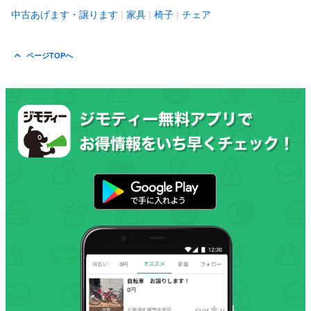
中古あげます・譲ります
家具
椅子
チェア
ページTOPへ