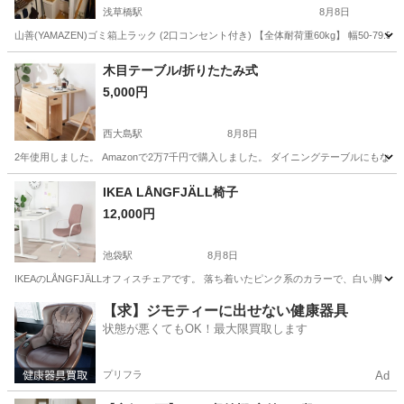
浅草橋駅
8月8日
山善(YAMAZEN)ゴミ箱上ラック (2口コンセント付き) 【全体耐荷重60kg】 幅50-79.
東京
千代田区
浅草橋駅
収納家具
木目テーブル/折りたたみ式
5,000円
西大島駅
8月8日
2年使用しました。 Amazonで2万7千円で購入しました。 ダイニングテーブルにも
東京
江東区
西大島駅
テーブル
デスク
IKEA LÅNGFJÄLL椅子
12,000円
池袋駅
8月8日
IKEAのLÅNGFJÄLLオフィスチェアです。 落ち着いたピンク系のカラーで、白い脚
東京
豊島区
池袋駅
椅子
【求】ジモティーに出せない健康器具
状態が悪くてもOK！最大限買取します
プリフラ
Ad