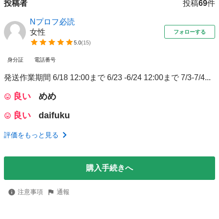
投稿者
投稿
69
件
Nプロフ必読
女性
フォローする
5.0
(
15
)
身分証
電話番号
発送作業期間 6/18 12:00まで 6/23 -6/24 12:00まで 7/3-7/4...
良い
めめ
良い
daifuku
評価をもっと見る
購入手続きへ
注意事項
通報