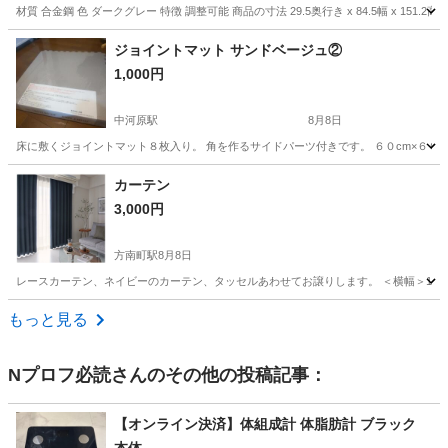
材質 合金鋼 色 ダークグレー 特徴 調整可能 商品の寸法 29.5奥行き x 84.5幅 x 151.2高さ
東京
江東区
門前仲町駅
収納家具
ニトリ
ジョイントマット サンドベージュ②
1,000円
中河原駅
8月8日
床に敷くジョイントマット８枚入り。 角を作るサイドパーツ付きです。 ６０cm×６０cm。
東京
府中市
中河原駅
カーペット/マット/ラグ
ジョイント
カーテン
3,000円
方南町駅
8月8日
レースカーテン、ネイビーのカーテン、タッセルあわせてお譲りします。 ＜横幅＞145 
東京
杉並区
方南町駅
カーテン、ブラインド
もっと見る
Nプロフ必読
さんのその他の投稿記事：
【オンライン決済】体組成計 体脂肪計 ブラック