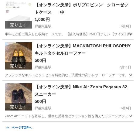
東京
品川区
戸越銀座駅
靴
【オンライン決済】ポリプロピレン クローゼッ
トケース 中
1,000円
売ります
戸越銀座駅
6月6日
半年ほど前に購入した収納ケースです。 【購入時価格】2500円ぐらい 【サイズ】約幅
東京
品川区
戸越銀座駅
収納家具
ケース
【オンライン決済】MACKINTOSH PHILOSOPHY
キルトタッセルローファー
500円
売ります
戸越銀座駅
7月11日
クラシックなキルトとタッセルが特徴的な、汎用性の高いレザーローファーです。 - ブランド: MACK
東京
品川区
戸越銀座駅
靴
【オンライン決済】Nike Air Zoom Pegasus 32
スニーカー
500円
売ります
戸越銀座駅
6月6日
Zoom Airユニットを搭載し、優れた反発性とクッション性を備えたランニングシューズです。 - ブランド:
東京
品川区
戸越銀座駅
靴
ページTOPへ