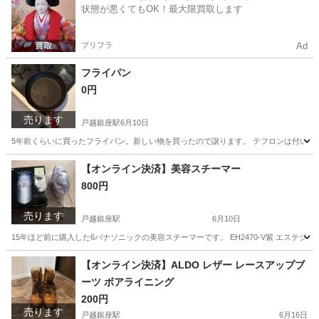
状態が悪くてもOK！最大限買取します
プリフラ
Ad
フライパン
0円
売ります
戸越銀座駅
6月10日
5年前くらいに買ったフライパン。新しい物を買ったので譲ります。 テフロンは付いて
東京
品川区
戸越銀座駅
生活家電
フライパン
【オンライン決済】美容スチーマー
800円
売ります
戸越銀座駅
6月10日
15年ほど前に購入した6パナソニックの美容スチーマーです。 EH2470-V紫 エステジ
東京
品川区
戸越銀座駅
美容家電
【オンライン決済】ALDO レザー レースアップブ
ーツ ボアライニング
200円
売ります
戸越銀座駅
6月16日