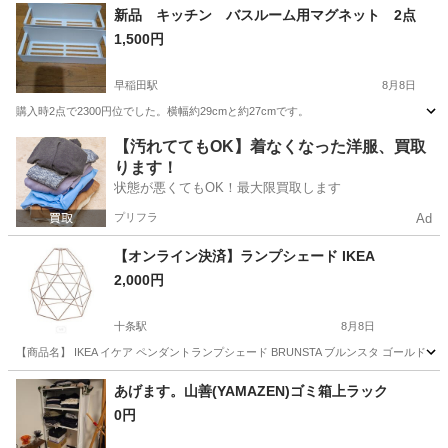
東京
足立区
荒川車庫前駅
家具
新品 キッチン バスルーム用マグネット 2点
1,500円
早稲田駅
8月8日
購入時2点で2300円位でした。横幅約29cmと約27cmです。
東京
新宿区
早稲田駅
収納家具
【汚れててもOK】着なくなった洋服、買取
ります！
状態が悪くてもOK！最大限買取します
プリフラ
Ad
【オンライン決済】ランプシェード IKEA
2,000円
十条駅
8月8日
【商品名】 IKEA イケア ペンダントランプシェード BRUNSTA ブルンスタ ゴール
東京
板橋区
十条駅
照明器具
あげます。山善(YAMAZEN)ゴミ箱上ラック
0円