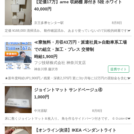
【定価17万】arne 収納棚 扉付き 5段 ホワイト
40,000円
京王多摩センター駅
8月8日
定価 ¥168,000 清掃済み。 動作確認済み。 あまり使っていないので比較的綺麗で
東京
多摩市
京王多摩センター駅
収納家具
≪寮無料・月収43万円・派遣社員≫自動車系工場
での組立・加工・プレス 交替制
時給1,900円
フジ技研株式会社 神奈川支店
神奈川県 藤沢市
提携サイト
★新年度時給UP1,900円／残業・深夜2,375円 更に3か月毎に12万円の奨励金を含む
神奈川
藤沢市
その他
ジョイントマット サンドベージュ④
1,000円
中河原駅
8月8日
床に敷くジョイントマット８枚入り。 角を作るサイドパーツ付きです。 ６０cm×６０cm。
東京
府中市
中河原駅
カーペット/マット/ラグ
ジョイント
【オンライン決済】IKEA ペンダントライト