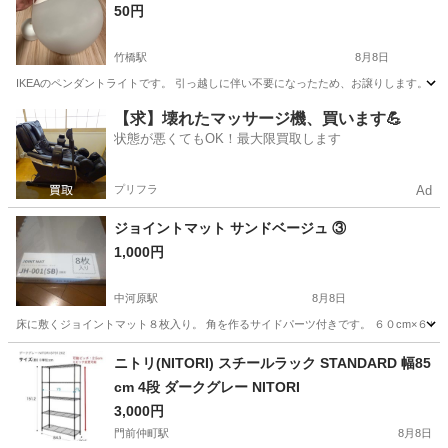
50円
竹橋駅
8月8日
IKEAのペンダントライトです。 引っ越しに伴い不要になったため、お譲りします。 ・
東京
千代田区
竹橋駅
照明器具
ペンダントライト
【求】壊れたマッサージ機、買います💪
状態が悪くてもOK！最大限買取します
プリフラ
Ad
ジョイントマット サンドベージュ ③
1,000円
中河原駅
8月8日
床に敷くジョイントマット８枚入り。 角を作るサイドパーツ付きです。 ６０cm×６０cm。
東京
府中市
中河原駅
カーペット/マット/ラグ
ジョイント
ニトリ(NITORI) スチールラック STANDARD 幅85
cm 4段 ダークグレー NITORI
3,000円
門前仲町駅
8月8日