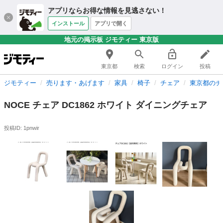
アプリならお得な情報を見逃さない！
インストール
アプリで開く
地元の掲示板 ジモティー 東京版
東京都
検索
ログイン
投稿
ジモティー
売ります・あげます
家具
椅子
チェア
東京都のチ
NOCE チェア DC1862 ホワイト ダイニングチェア
投稿ID: 1pnwir