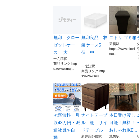
無印 クロー
無印良品 衣
ニトリ ゴミ箱
巣鴨駅
ゼットケー
装ケース5
https://www.nitori-
ス 大
個 中
net...
一之江駅
商品リンク http
一之江駅
s://www.muj...
商品リンク http
s://www.muj...
≪寮無料・月
ナイトテーブ
本日受け渡し
収43万円・派
ル 棚 サイ
可能！無料！
遣社員≫自
ドテーブル
おしゃれIKE...
新井薬師前駅
池袋駅
動...