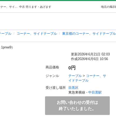
キャスター付き木目ワゴン (な) 中目黒のテーブル《コーナー、サイドテーブル》の中古あげます・譲ります｜ジモティーで不用品の処分
中古
売ります・あげます
地元の掲示
テーブル
コーナー、サイドテーブル
東京都のコーナー、サイドテーブル
 1pnwi9）
更新
2026年6月21日 02:03
作成
2026年6月6日 10:56
商品価格
0円
ジャンル
テーブル
 > 
コーナー、サ
イドテーブル
受け渡し場所
目黒区
東急東横線 - 
中目黒駅
お問い合わせの受付は
終了いたしました。