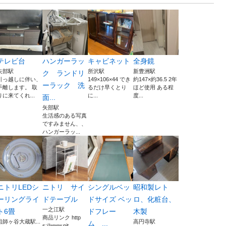
テレビ台
ハンガーラッ
キャビネット
全身鏡
矢部駅
所沢駅
新豊洲駅
ク ランドリ
引っ越しに伴い、
149×106×44 でき
約147×約36.5 2年
ーラック 洗
手離します。 取
るだけ早くとり
ほど使用 ある程
りに来てくれ...
に...
度...
面...
矢部駅
生活感のある写真
ですみません、、
ハンガーラッ...
ニトリLEDシ
ニトリ サイ
シングルベッ
昭和製レト
ーリングライ
ドテーブル
ドサイズ ベッ
ロ、化粧台、
一之江駅
ト6畳
ドフレー
木製
商品リンク http
祖師ヶ谷大蔵駅...
高円寺駅
ム ...
s://www.nit...