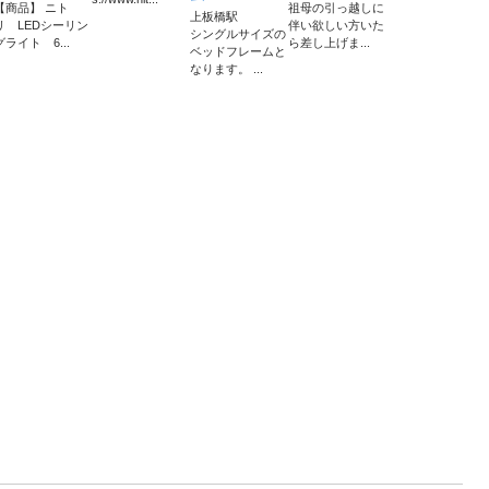
【商品】 ニト
祖母の引っ越しに
上板橋駅
リ LEDシーリン
伴い欲しい方いた
シングルサイズの
グライト 6...
ら差し上げま...
ベッドフレームと
なります。 ...