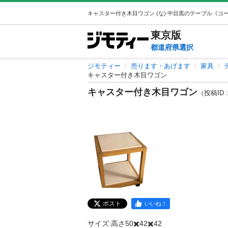
東京
版
都道府県選択
ジモティー
売ります・あげます
家具
キャスター付き木目ワゴン
キャスター付き木目ワゴン
（投稿ID :
ポスト
いいね！
サイズ:高さ50✖️42✖️42
