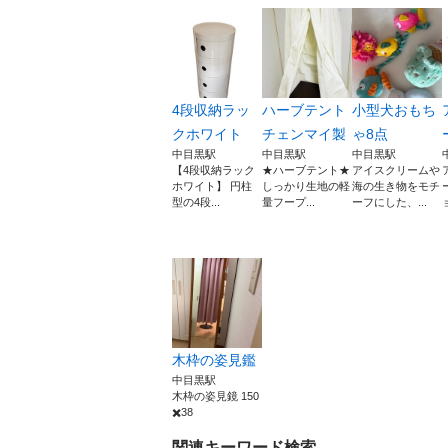
4段収納ラッ
ハーブテント
小型犬おもち
クホワイト
チェンマイ製
ゃ8点
中目黒駅
中目黒駅
中目黒駅
【4段収納ラック
★ハーブテント★
アイスクリームや
ホワイト】 円柱
しっかり生地の軽
海の生き物をモチ
型の4段...
量フープ...
ーフにした、...
木枠の姿見鑑
中目黒駅
木枠の姿見鏡 150
✖️38
関連キーワード検索