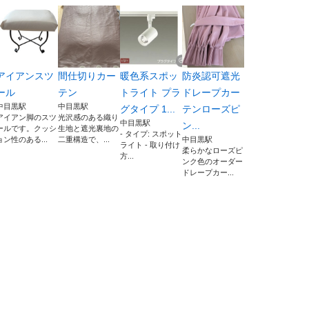
アイアンスツ
間仕切りカー
暖色系スポッ
防炎認可遮光
ール
テン
トライト プラ
ドレープカー
中目黒駅
中目黒駅
グタイプ 1...
テンローズピ
アイアン脚のスツ
光沢感のある織り
中目黒駅
ン...
ールです。クッシ
生地と遮光裏地の
- タイプ: スポット
ョン性のある...
二重構造で、...
中目黒駅
ライト - 取り付け
柔らかなローズピ
方...
ンク色のオーダー
ドレープカー...