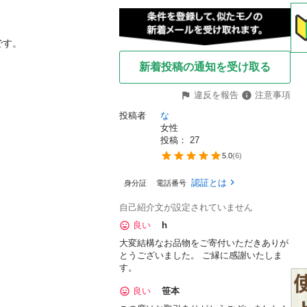
す。

新着投稿の通知を受け取る
違反を報告
注意事項
投稿者
な
女性
投稿： 
27
5.0
(
6
)
認証とは
身分証
電話番号
自己紹介文が設定されていません
良い
h
大変結構なお品物をご寄付いただきありが
とうございました。 ご縁に感謝いたしま
す。
良い
笹本