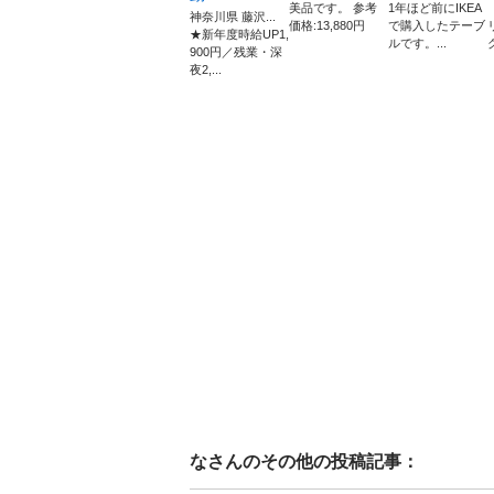
美品です。 参考
1年ほど前にIKEA
神奈川県 藤沢...
価格:13,880円
で購入したテーブ
★新年度時給UP1,
ルです。...
900円／残業・深
夜2,...
な
さんのその他の投稿記事：