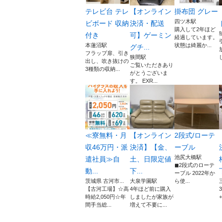
テレビ台 テレ
【オンライン
掛布団 グレー
四ツ木駅
ビボード 収納
決済・配送
購入して2年ほど
付き
可】ゲーミン
経過しています。
本蓮沼駅
状態は綺麗か...
グチ...
フラップ扉、引き
狭間駅
出し、吹き抜けの
ご覧いただきあり
3種類の収納...
がとうございま
す。 EXR...
≪寮無料・月
【オンライン
2段式/ローテ
収46万円・派
決済】【金、
ーブル
池尻大橋駅
遣社員≫自
土、日限定値
◼︎2段式のローテ
動...
下...
ーブル 2022年か
茨城県 古河市...
大泉学園駅
ら使...
【古河工場】☆高
4年ほど前に購入
時給2,050円☆年
しましたが家族が
+
間手当総...
増えて不要に...