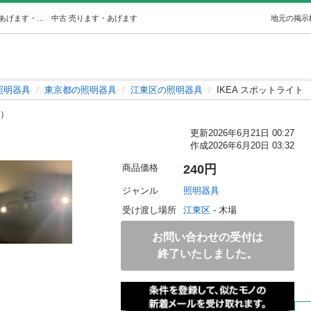
IKEA スポットライト (tossi0104) 江東の照明器具の中古あげます・譲ります｜ジモティーで不用品の処分
中古
売ります・あげます
地元の掲示
照明器具
東京都の照明器具
江東区の照明器具
IKEA スポットライト
s）
更新
2026年6月21日 00:27
作成
2026年6月20日 03:32
商品価格
240円
ジャンル
照明器具
受け渡し場所
江東区
 - 木場
お問い合わせの受付は
終了いたしました。