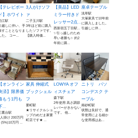
【テレビボー
3人がけソフ
【美品】LED
座卓テーブル
浅草駅
ド】ホワイト
ァ
ミラー付きド
大塚家具で10年前
狛江駅
二子玉川駅
レッサー2点...
に購入しました。
引越しに伴い、手
3年ほど前に購入
西新宿五丁目駅...
引越しに伴...
放すこととなりま
したソファです。
✨引っ越しのため
した。 コー...
【購入時価...
早い者勝ち✨ 約2
年前に購...
【オンライン
家具 伸縮式
LOWYA オフ
ニトリ パソ
決済】限界価
ブックシェル
ィスチェア
コンデスク テ
森下駅
格もう1円も
フ
ーブル
2年使用 高さ調節
要町駅
南砂町駅
下...
レバーがきかない
★リサイクルショ
状態は良好で、通
三鷹台駅
です。 他...
ップのめだま家要
常使用による細か
3人掛け 200万円
町店です★ ...
な使用感はあ...
 (5%)10万円 ...