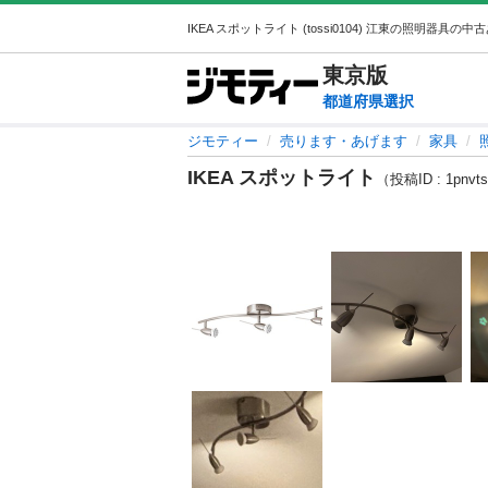
東京
版
都道府県選択
ジモティー
売ります・あげます
家具
IKEA スポットライト
（投稿ID : 1pnvt