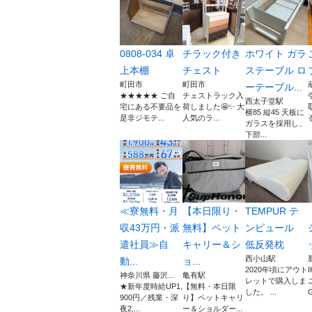
0808-034 卓
チラック付き
ホワイト ガラ
上本棚
チェスト
ステーブル ロ
町田市
町田市
ーテーブル...
★★★★★ ご自
チェストラック入
西太子堂駅
宅にある不要品を
荷しました🤩✨ 大
横85 縦45 天板に
是非ジモテ...
人気のラ...
ガラスを採用し、
下部...
≪寮無料・月
【本日限り・
TEMPUR テ
収43万円・派
無料】ペット
ンピュール
遣社員≫自
キャリー＆シ
低反発枕
西小山駅
動...
ョ...
2020年頃にアウト
神奈川県 藤沢...
亀有駅
レットで購入しま
★新年度時給UP1,
【無料・本日限
した。 ...
G
900円／残業・深
り】ペットキャリ
夜2,...
ー＆ショルダー...