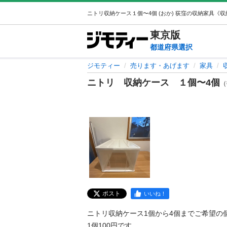
東京
版
都道府県選択
ジモティー
売ります・あげます
家具
ニトリ 収納ケース １個〜4個
（
ポスト
いいね！
ニトリ収納ケース1個から4個までご希望の個
1個100円です。
