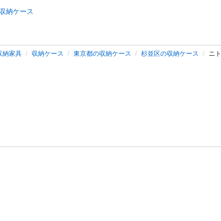
収納ケース
収納家具
収納ケース
東京都の収納ケース
杉並区の収納ケース
ニ
バシーポリシー
プライバシー・ステートメント
健全化に資する運用
プ
ご利用ガイド
フリーワードで探す
特定商取引法の表示
利用