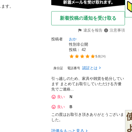
す。

新着投稿の通知を受け取る
違反を報告
注意事項
投稿者
おか
性別非公開
投稿： 
42
5.0
(
24
)
認証とは
身分証
電話番号
引っ越しのため、家具や雑貨を処分してい
ます まとめてお取引していただける方優
先でご連絡...
良い
N
良い
B
この度はお取引き頂きありがとうございま
した。
評価をもっと見る