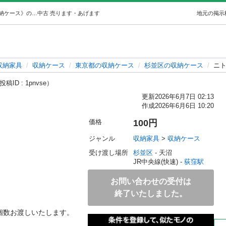
ニトリ収納ケース１個〜4個 (おか) 荻窪の収納家具《収納ケース》の中古あげます・譲ります｜ジモティーで不用品の処分
中古
売ります・あげます
地元の掲示
収納家具
収納ケース
東京都の収納ケース
杉並区の収納ケース
ニ
投稿ID : 1pnvse）
更新
2026年6月7日 02:13
作成
2026年6月6日 10:20
価格
100円
ジャンル
収納家具
 > 
収納ケース
受け渡し場所
杉並区
 - 天沼
JR中央線(快速) - 
荻窪駅
お問い合わせの受付は
終了いたしました。
数お渡しいたします。
