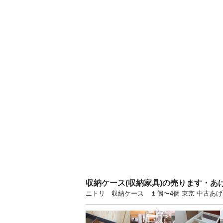
収納ケース(収納家具)の売ります・あ
ニトリ 収納ケース １個〜4個 東京 中古あ