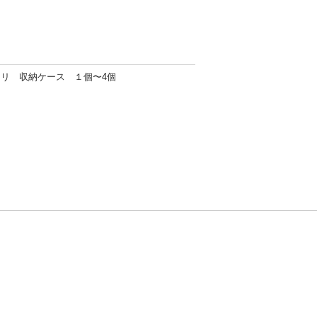
トリ 収納ケース １個〜4個
方針
お問い合わせ
者情報の外部送信について