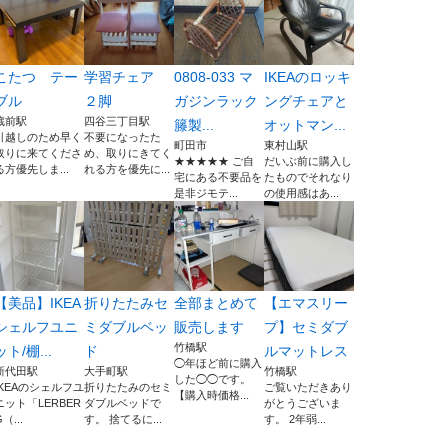
こたつ テー
学習チェア
0808-033 マ
IKEAのロッキ
ブル
２脚
ガジンラック
ングチェアと
蔵前駅
四谷三丁目駅
籐製...
オットマン...
引越しのため早く
不要になったた
町田市
東村山駅
取りに来てくださ
め、取りにきてく
★★★★★ ご自
だいぶ前に購入し
る方優先しま...
れる方を優先に...
宅にある不要品を
たものでそれなり
是非ジモテ...
の使用感はあ...
【美品】IKEA
折りたたみセ
全部まとめて
【エマスリー
シェルフユニ
ミダブルベッ
販売します
プ】セミダブ
竹橋駅
ット/棚...
ド
ルマットレス
◯年ほど前に購入
新代田駅
大手町駅
竹橋駅
した◯◯です。
IKEAのシェルフユ
折りたたみのセミ
ご覧いただきあり
【購入時価格...
ニット「LERBER
ダブルベッドで
がとうございま
（...
す。 捨てるに...
す。 2年弱...