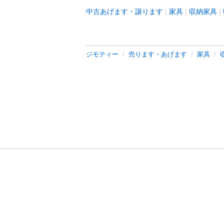
中古あげます・譲ります
家具
収納家具
ジモティー
売ります・あげます
家具
利用規約
プライ
運営会社
サイトマッ
© 2011-
2026
Jmty, Inc.