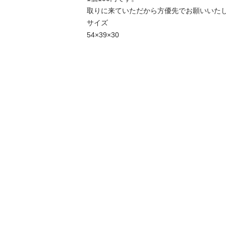
取りに来ていただから方優先でお願いいたしま
サイズ

54×39×30