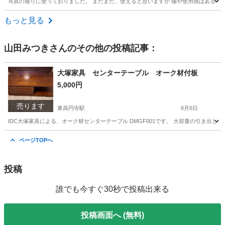
写真の通りに使っておりました。 まだまだ、使えると思いますが 傷や使用感はあるも
東京
多摩市
聖蹟桜ヶ丘駅
収納家具
もっと見る
山田みつき
さんのその他の投稿記事：
大塚家具 センターテーブル オーク材付板
5,000円
売ります
東高円寺駅
6月6日
IDC大塚家具による、オーク材センターテーブル DMGF001です。 大容量の引き
東京
杉並区
東高円寺駅
椅子
センター
ページTOPへ
投稿
誰でも今すぐ30秒で投稿出来る
投稿画面へ (無料)