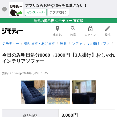
アプリならお得な情報を見逃さない！
インストール
アプリで開く
地元の掲示板 ジモティー 東京版
東京都
検索
ログイン
投稿
ジモティー
売ります・あげます
家具
ソファ
3人掛けソファ
今日のみ明日処分8000→3000円【3人掛け】おしゃれ
インテリアソファー
投稿ID: 1pnvqp
2026年6月9日 10:22
3,000円
商品価格