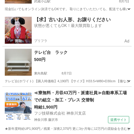
武蔵小山駅
8月7日
現金払いでもオンライン決済でもOKです。 取りにきていただいても、配送でも構いま
東京
目黒区
武蔵小山駅
ソファ
【求】古いお人形、お譲りください
状態が悪くてもOK！最大限買取します
プリフラ
Ad
テレビ台 ラック
500円
東向島駅
8月7日
テレビ台(ホワイト) 【購入時価格】4,190円 【サイズ】H33.5×W80×D30cm
東京
墨田区
東向島駅
収納家具
≪寮無料・月収43万円・派遣社員≫自動車系工場
での組立・加工・プレス 交替制
時給1,900円
フジ技研株式会社 神奈川支店
神奈川県 藤沢市
提携サイト
★新年度時給UP1,900円／残業・深夜2,375円 更に3か月毎に12万円の奨励金を含む