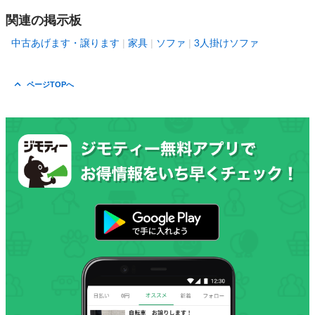
関連の掲示板
中古あげます・譲ります
家具
ソファ
3人掛けソファ
ページTOPへ