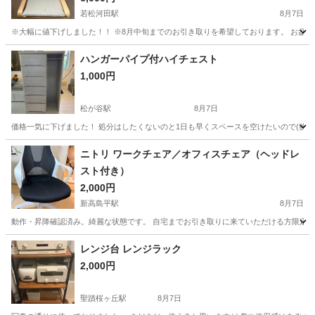
若松河田駅
8月7日
※大幅に値下げしました！！ ※8月中旬までのお引き取りを希望しております。 お盆期間
東京
新宿区
若松河田駅
椅子
ポエング
ハンガーパイプ付ハイチェスト
1,000円
松が谷駅
8月7日
価格一気に下げました！ 処分はしたくないのと1日も早くスペースを空けたいので(狭いので)
東京
多摩市
松が谷駅
収納家具
ニトリ ワークチェア／オフィスチェア（ヘッドレ
スト付き）
2,000円
新高島平駅
8月7日
動作・昇降確認済み。綺麗な状態です。 自宅までお引き取りに来ていただける方限定
東京
板橋区
新高島平駅
椅子
ヘッドレスト
レンジ台 レンジラック
2,000円
聖蹟桜ヶ丘駅
8月7日