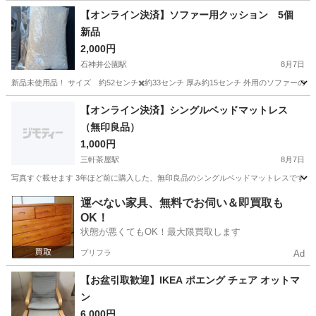
神奈川
藤沢市
その他
【オンライン決済】ソファー用クッション 5個
新品
2,000円
石神井公園駅
8月7日
新品未使用品！ サイズ 約52センチ✖️約33センチ 厚み約15センチ 外用のソファーの
東京
練馬区
石神井公園駅
ソファ
ソファー
【オンライン決済】シングルベッドマットレス
（無印良品）
1,000円
三軒茶屋駅
8月7日
写真すぐ載せます 3年ほど前に購入した、無印良品のシングルベッドマットレスです。 【購入
東京
世田谷区
三軒茶屋駅
寝具
無印良品
運べない家具、無料でお伺い＆即買取も
OK！
状態が悪くてもOK！最大限買取します
プリフラ
Ad
【お盆引取歓迎】IKEA ポエング チェア オットマ
ン
6,000円