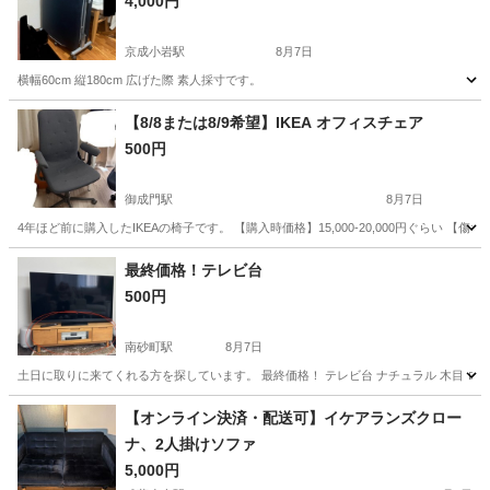
4,000円
京成小岩駅
8月7日
横幅60cm 縦180cm 広げた際 素人採寸です。
東京
江戸川区
京成小岩駅
ベッド
シングル
【8/8または8/9希望】IKEA オフィスチェア
500円
御成門駅
8月7日
4年ほど前に購入したIKEAの椅子です。 【購入時価格】15,000-20,000円ぐら
東京
港区
御成門駅
椅子
IKEA
最終価格！テレビ台
500円
南砂町駅
8月7日
土日に取りに来てくれる方を探しています。 最終価格！ テレビ台 ナチュラル 木目 ロー
東京
江東区
南砂町駅
収納家具
ローボード
【オンライン決済・配送可】イケアランズクロー
ナ、2人掛けソファ
5,000円