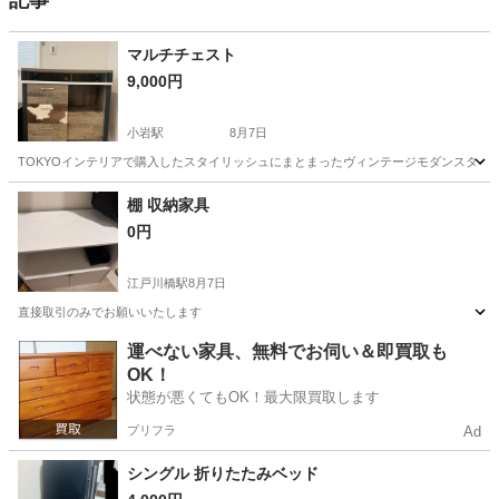
記事
マルチチェスト
9,000円
小岩駅
8月7日
TOKYOインテリアで購入したスタイリッシュにまとまったヴィンテージモダンスタイルの
東京
江戸川区
小岩駅
収納家具
マルチチェスト
棚 収納家具
0円
江戸川橋駅
8月7日
直接取引のみでお願いいたします
東京
新宿区
江戸川橋駅
収納家具
運べない家具、無料でお伺い＆即買取も
OK！
状態が悪くてもOK！最大限買取します
プリフラ
Ad
シングル 折りたたみベッド