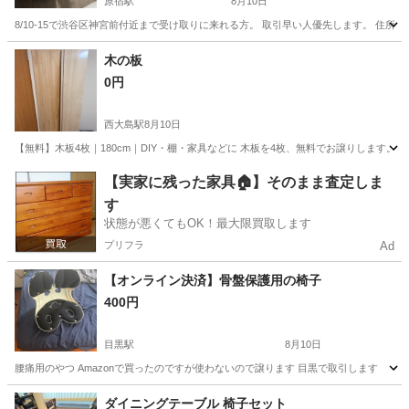
原宿駅
8月10日
8/10-15で渋谷区神宮前付近まで受け取りに来れる方。 取引早い人優先します。 住所は
東京
渋谷区
原宿駅
ソファ
木の板
0円
西大島駅
8月10日
【無料】木板4枚｜180cm｜DIY・棚・家具などに 木板を4枚、無料でお譲りします。 ・35cm × 1.3c
東京
江東区
西大島駅
その他
【実家に残った家具🏠】そのまま査定しま
す
状態が悪くてもOK！最大限買取します
プリフラ
Ad
【オンライン決済】骨盤保護用の椅子
400円
目黒駅
8月10日
腰痛用のやつ Amazonで買ったのですが使わないので譲ります 目黒で取引します
東京
目黒区
目黒駅
椅子
ダイニングテーブル 椅子セット