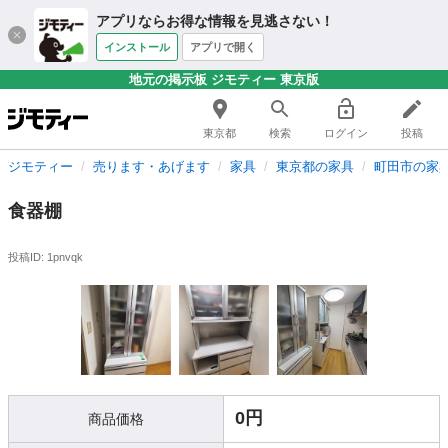
アプリならお得な情報を見逃さない！
インストール
アプリで開く
地元の掲示板 ジモティー 東京版
東京都
検索
ログイン
投稿
ジモティー
売ります・あげます
家具
東京都の家具
町田市の家
食器棚
投稿ID: 1pnvqk
0円
商品価格