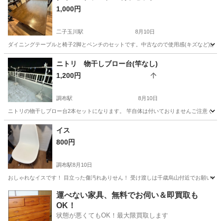
1,000円
二子玉川駅
8月10日
ダイニングテーブルと椅子2脚とベンチのセットです。中古なので使用感(キズなど)は
東京
千代田区
二子玉川駅
テーブル
ニトリ 物干しブロー台(竿なし)
1,200円
調布駅
8月10日
ニトリの物干しブロー台2本セットになります。 竿自体は付いておりませんご注意くださ
東京
調布市
調布駅
その他
イス
800円
調布駅
8月10日
おしゃれなイスです！ 目立った傷汚れありせん！ 受け渡しは千歳烏山付近でお願いい
東京
調布市
調布駅
椅子
運べない家具、無料でお伺い＆即買取も
OK！
状態が悪くてもOK！最大限買取します