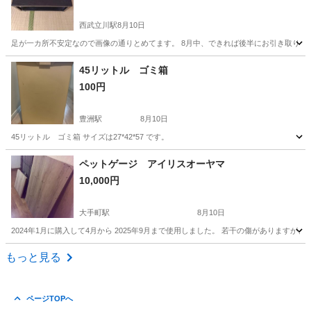
西武立川駅
8月10日
足が一カ所不安定なので画像の通りとめてます。 8月中、できれば後半にお引き取り下さると助
東京
立川市
西武立川駅
テーブル
半額
45リットル ゴミ箱
100円
豊洲駅
8月10日
45リットル ゴミ箱 サイズは27*42*57 です。
東京
中央区
豊洲駅
家具
ペットゲージ アイリスオーヤマ
10,000円
大手町駅
8月10日
2024年1月に購入して4月から 2025年9月まで使用しました。 若干の傷がありま
東京
千代田区
大手町駅
家具
もっと見る
ページTOPへ