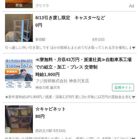
プリフラ
Ad
8/13引き渡し限定 キャスターなど
0円
新宿駅
8月10日
引っ越しに伴い引き渡しです ほかの投稿もまとめて引き取ってくれる方を優先します 
東京
新宿区
新宿駅
収納家具
キャスター
≪寮無料・月収43万円・派遣社員≫自動車系工場
での組立・加工・プレス 交替制
時給1,900円
フジ技研株式会社 神奈川支店
神奈川県 藤沢市
提携サイト
★新年度時給UP1,900円／残業・深夜2,375円 更に3か月毎に12万円の奨励金を含む
神奈川
藤沢市
その他
☆キャビネット
80円
西武立川駅
8月10日
中身を抜いた状態で8月後半にお渡しします。 受渡しに関して 📍場所：ｾﾌﾞﾝｲﾚﾌﾞﾝ松