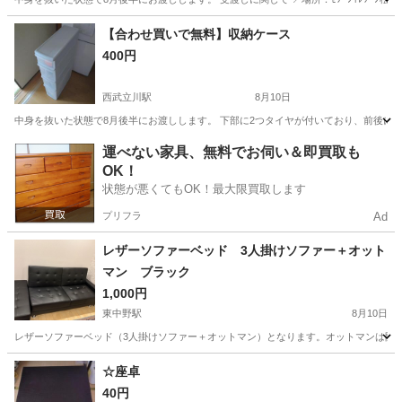
東京
立川市
西武立川駅
収納家具
【合わせ買いで無料】収納ケース
400円
西武立川駅
8月10日
中身を抜いた状態で8月後半にお渡しします。 下部に2つタイヤが付いており、前後に動かしや
東京
立川市
西武立川駅
収納家具
無料
運べない家具、無料でお伺い＆即買取も
OK！
状態が悪くてもOK！最大限買取します
プリフラ
Ad
レザーソファーベッド 3人掛けソファー＋オット
マン ブラック
1,000円
東中野駅
8月10日
レザーソファーベッド（3人掛けソファー＋オットマン）となります。オットマンは開くので中
東京
中野区
東中野駅
ソファ
レザーソファーベッド
☆座卓
40円