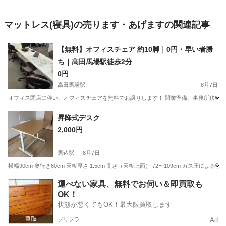
マットレス(寝具)の売ります・あげますの関連記事
【無料】オフィスチェア 約10脚｜0円・早い者勝
ち｜高田馬場駅徒歩2分
0円
高田馬場駅
8月7日
オフィス閉店に伴い、オフィスチェアを無料でお譲りします！ 開業準備、事務所移転、買い
東京
新宿区
高田馬場駅
オフィス用家具
昇降式デスク
2,000円
馬込駅
8月7日
横幅90cm 奥行き60cm 天板厚さ 1.5cm 高さ（天板上面） 72〜109cm ガス
東京
大田区
馬込駅
テーブル
運べない家具、無料でお伺い＆即買取も
OK！
状態が悪くてもOK！最大限買取します
プリフラ
Ad