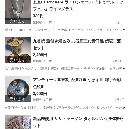
🇫🇷La Rochere ラ・ロシェール 「トゥール エッ
フェル」ワイングラス
320円
売ります
世田谷代田駅
8月6日
🇫🇷La Rochere ラ・ロシェール 「トゥール エッフェル」ワイングラスです ワイ
東京
世田谷区
世田谷代田駅
食器
ワイングラス
九谷焼 蓋付き湯呑み 九谷庄三お猪口他 伝統工芸
セット
2,499円
売ります
世田谷代田駅
7月11日
九谷焼 蓋付き湯呑み 九谷庄三お猪口他 伝統工芸セット 金巻きや絵付け、文字の美しいさ
東京
世田谷区
世田谷代田駅
食器
アンティーク幕末期 古伊万里 なます皿 錦手金彩
色絵皿
3,000円
売ります
世田谷代田駅
7月4日
古伊万里のなます皿です。江戸時代後期から明治時代にかけての希少な品で、中央には繁
東京
世田谷区
世田谷代田駅
食器
古伊万里
新品未使用 リサ・ラーソン タオル ハンカチ3枚セ
ット