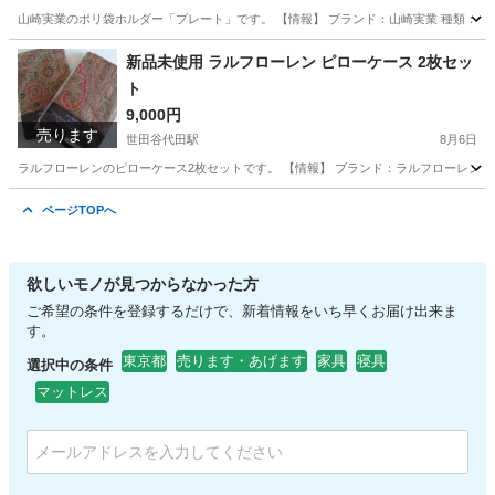
山崎実業のポリ袋ホルダー「プレート」です。 【情報】 ブランド：山崎実業 種類：ポリ袋ホルダー
東京
世田谷区
世田谷代田駅
調理器具
ホワイト
新品未使用 ラルフローレン ピローケース 2枚セッ
ト
9,000円
売ります
世田谷代田駅
8月6日
ラルフローレンのピローケース2枚セットです。 【情報】 ブランド：ラルフローレン サイズ：
東京
世田谷区
世田谷代田駅
寝具
ラルフローレン
ページTOPへ
欲しいモノが見つからなかった方
ご希望の条件を登録するだけで、新着情報をいち早くお届け出来ま
す。
東京都
売ります・あげます
家具
寝具
選択中の条件
マットレス