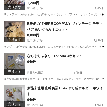
1,200円
売ります
世田谷代田駅
8月5日
リサ・ラーソンのタオルハンカチ3枚 セットです。 ・ブランド：リサ・ラーソン ・枚数：3
東京
世田谷区
世田谷代田駅
小物
ラーソン
BEARLY THERE COMPANY ヴィンテージ テディ
ベア ぬいぐるみ 2点セット
8,000円
売ります
世田谷代田駅
7月19日
リンダ・スピーゲル（Linda Spiegel）によるテディベアのぬいぐるみ2点セットで
東京
世田谷区
世田谷代田駅
おもちゃ
テディベア
ならまちふきん 31×37cm 3枚セット
640円
売ります
世田谷代田駅
8月6日
奈良特産の蚊帳生地を使用した、ならまちふきんの3枚セットです。吸水性に優れ、洗うたびに柔
東京
世田谷区
世田谷代田駅
家庭用品
新品未使用 山崎実業 Plate ポリ袋ホルダー ホワイ
ト
640円
売ります
世田谷代田駅
8月3日