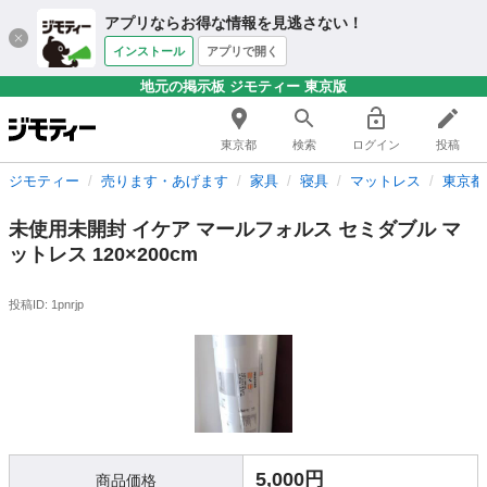
アプリならお得な情報を見逃さない！
インストール
アプリで開く
地元の掲示板 ジモティー 東京版
東京都
検索
ログイン
投稿
ジモティー
売ります・あげます
家具
寝具
マットレス
東京都
未使用未開封 イケア マールフォルス セミダブル マ
ットレス 120×200cm
投稿ID: 1pnrjp
5,000円
商品価格