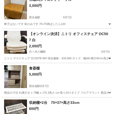
3,000円
西永福駅
8月7日
椅子はないです 机のみです 75×75伸ばしたら120
東京
杉並区
西永福駅
テーブル
ダイニング
【オンライン決済】ニトリ オフィスチェア OC50
7 白
2,000円
代々木八幡駅
8月7日
ニトリ デスクチェア OC507B WH 現在価格：¥34,990 サイズ：幅68×奥行69.5×高
東京
渋谷区
代々木八幡駅
椅子
食器棚
5,000円
西永福駅
8月7日
商品の寸法 41奥行き x 79幅 x 175.3高さ cm 取り付けタイプ フロアマウント 製品サイ
東京
杉並区
西永福駅
収納家具
収納棚×2台 75×37×高さ33cm
600円