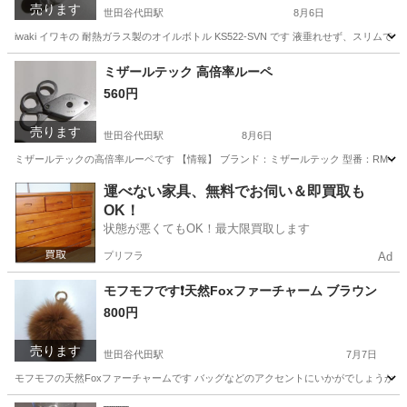
売ります
世田谷代田駅
8月6日
iwaki イワキの 耐熱ガラス製のオイルボトル KS522-SVN です 液垂れせず
東京
世田谷区
世田谷代田駅
調理器具
iwaki
ミザールテック 高倍率ルーペ
560円
売ります
世田谷代田駅
8月6日
ミザールテックの高倍率ルーペです 【情報】 ブランド：ミザールテック 型番：RM-203 
東京
世田谷区
世田谷代田駅
その他
ルーペ
運べない家具、無料でお伺い＆即買取も
OK！
状態が悪くてもOK！最大限買取します
プリフラ
Ad
モフモフです❗️天然Foxファーチャーム ブラウン
800円
売ります
世田谷代田駅
7月7日
モフモフの天然Foxファーチャームです バッグなどのアクセントにいかがでしょうか 未
東京
世田谷区
世田谷代田駅
小物
天然