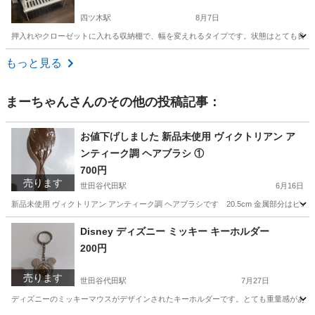
四ツ木駅
8月7日
押入れやクローゼットに入れる収納棚で、幅を変えれるタイプです。状態はとても良く
東京
葛飾区
四ツ木駅
収納家具
押入れ
もっと見る
まーちゃん
さんのその他の投稿記事：
お値下げしました 新品未使用 ヴィクトリアン ア
ンティーク調 ヘアブラシ ①
700円
売ります
世田谷代田駅
6月16日
新品未使用 ヴィクトリアン アンティーク調 ヘアブラシです 20.5cm 金属部分はピュ
東京
世田谷区
世田谷代田駅
ヘアケア
アンティーク
Disney ディズニー ミッキー キーホルダー
200円
売ります
世田谷代田駅
7月27日
ディズニーのミッキーマウスがデザインされたキーホルダーです。とても重量感があり落し物