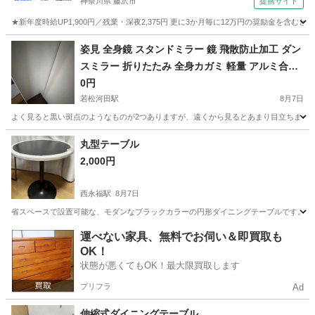
神奈川県 藤沢市
提携サイト
★新年度時給UP1,900円／残業・深夜2,375円 更に3か月毎に12万円の奨励金を含む
神奈川
藤沢市
その他
姿見 全身鏡 スタンドミラー 鏡 飛散防止加工 ダン
スミラー 折りたたみ 全身カガミ 軽量 アルミ合金
フレーム 持ち運び便利 幅36×高さ143cm お風呂
0円
玄関 化粧 寝室
若松河田駅
8月7日
よく見ると黒い斑点のようなものが2つありますが、遠くから見るとあまり目立ちません。 <- 
東京
新宿区
若松河田駅
ミラー/鏡
丸型テーブル
2,000円
西永福駅
8月7日
省スペースで設置可能な、モダンなブラックカラーの円形ダイニングテーブルです。 高さ調節可能 高
東京
杉並区
西永福駅
テーブル
円形
運べない家具、無料でお伺い＆即買取も
OK！
状態が悪くてもOK！最大限買取します
プリフラ
Ad
伸縮式ダイニングテーブル