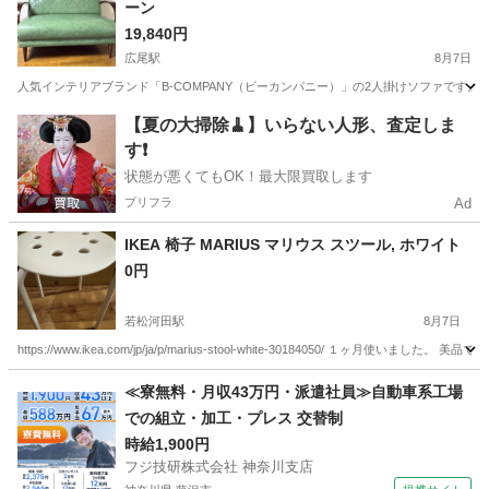
ーン
19,840円
広尾駅
8月7日
人気インテリアブランド「B-COMPANY（ビーカンパニー）」の2人掛けソファです
東京
渋谷区
広尾駅
ソファ
【夏の大掃除🧹】いらない人形、査定しま
す❗️
状態が悪くてもOK！最大限買取します
プリフラ
Ad
IKEA 椅子 MARIUS マリウス スツール, ホワイト
0円
若松河田駅
8月7日
https://www.ikea.com/jp/ja/p/marius-stool-white-30184050/ １ヶ月使いました。
東京
新宿区
若松河田駅
椅子
≪寮無料・月収43万円・派遣社員≫自動車系工場
での組立・加工・プレス 交替制
時給1,900円
フジ技研株式会社 神奈川支店