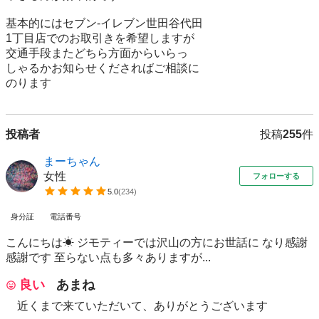
基本的にはセブン-イレブン世田谷代田

1丁目店でのお取引きを希望しますが

交通手段またどちら方面からいらっ

しゃるかお知らせくださればご相談に

投稿者
投稿
255
件
まーちゃん
女性
フォローする
5.0
(
234
)
身分証
電話番号
こんにちは☀ ジモティーでは沢山の方にお世話に なり感謝
感謝です 至らない点も多々ありますが...
良い
あまね
近くまで来ていただいて、ありがとうございます