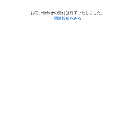
お問い合わせの受付は終了いたしました。
関連投稿をみる
初めての方へ
利用規約
プライバシーポリシー
プライバシー・ステートメント
健全化に資する運用方針
お問い合わせ
運営会社
サイトマップ
ご利用ガイド
フリーワードで探す
PC版で表示
都道府県選択
特定商取引法の表示
利用者情報の外部送信について
© 2011-
2026
Jmty, Inc.