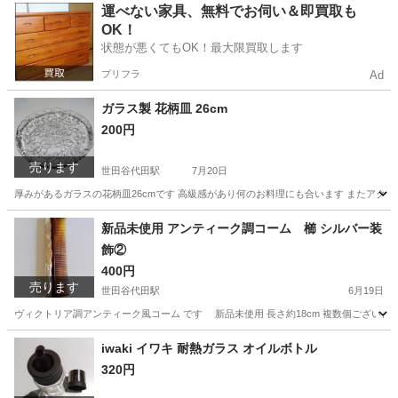
東京
世田谷区
世田谷代田駅
アクセサリー
運べない家具、無料でお伺い＆即買取も
OK！
状態が悪くてもOK！最大限買取します
プリフラ
Ad
ガラス製 花柄皿 26cm
200円
売ります
世田谷代田駅
7月20日
厚みがあるガラスの花柄皿26cmです 高級感があり何のお料理にも合います またアクセサ
東京
世田谷区
世田谷代田駅
食器
花柄
新品未使用 アンティーク調コーム 櫛 シルバー装
飾②
400円
売ります
世田谷代田駅
6月19日
ヴィクトリア調アンティーク風コーム です 新品未使用 長さ約18cm 複数個ございます 
東京
世田谷区
世田谷代田駅
その他
アンティーク
iwaki イワキ 耐熱ガラス オイルボトル
320円