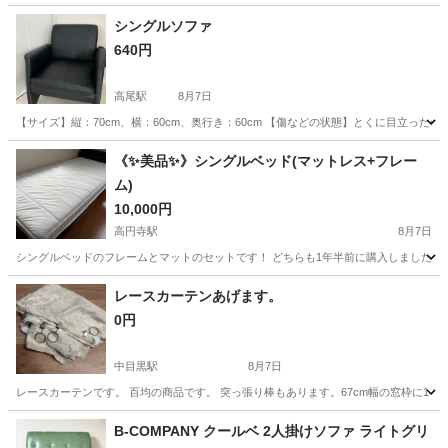
シングルソファ
640円
高尾駅
8月7日
【サイズ】縦：70cm、横：60cm、奥行き：60cm 【傷などの状態】とくに目立った
東京
八王子市
高尾駅
ソファ
《✨美品✨》シングルベッド(マットレス+フレー
ム)
10,000円
高円寺駅
8月7日
シングルベッドのフレームとマットのセットです！ どちらも1年半前に購入しました！ ・マット ニ
東京
杉並区
高円寺駅
ベッド
フレーム
レースカーテンあげます。
0円
中目黒駅
8月7日
レースカーテンです。 百均の商品です。 突っ張り棒もあります。67cm幅の窓枠に1
東京
目黒区
中目黒駅
カーテン、ブラインド
カーテン
B-COMPANY クールベ 2人掛けソファ ライトグリ