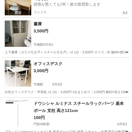
状態が悪くてもOK！最大限買取します
プリフラ
Ad
書庫
3,500円
竹橋駅
8月9日
上下書庫（ガラス引き戸＋スチール引き戸）×2 1台：3,500円 サイズ：約 幅88×奥行40×
東京
千代田区
竹橋駅
収納家具
書庫
オフィスデスク
3,000円
竹橋駅
8月9日
白色オフィスデスク・学習机 ×2 1台：3,000円 2台まとめて：5,000円 幅60×長さ100×高
東京
千代田区
竹橋駅
テーブル
オフィス
ドウシシャ ルミナス スチールラックパーツ 基本
ポール 支柱 高さ121cm
100円
門前仲町駅
8月9日
ブランド Luminous(ルミナス) 色 基本ポール(1本) 材質 スチール・金属 製品の推奨用途 収納