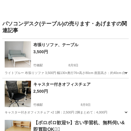
パソコンデスク(テーブル)の売ります・あげますの関
連記事
布張りソファ、テーブル
3,500円
竹橋駅
8月9日
ライトブルー 布張りソファ 3,500円 幅130×奥行76×高さ80cm 座面高さ：約40cm 白色
東京
千代田区
竹橋駅
ソファ
ロー
キャスター付きオフィスチェア
2,500円
竹橋駅
8月9日
キャスター付きオフィスチェア ×2 1脚：2,500円 2脚まとめて：4,000円
東京
千代田区
竹橋駅
椅子
オフィス
【ボロボロ歓迎✨】古い学習机、無料伺い&
即買取OK🙆‍♀️