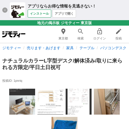
アプリならお得な情報を見逃さない！
インストール
アプリで開く
地元の掲示板 ジモティー 東京版
東京都
検索
ログイン
投稿
ジモティー
売ります・あげます
家具
テーブル
パソコンデスク
ナチュラルカラーL字型デスク/解体済み/取りに来ら
れる方限定/平日土日祝可
投稿ID: 1pnriq