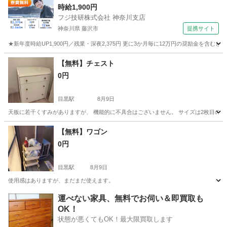
時給1,900円
フジ技研株式会社 神奈川支店
神奈川県 藤沢市
提携サイト
★新年度時給UP1,900円／残業・深夜2,375円 更に3か月毎に12万円の奨励金を含む
神奈川
藤沢市
その他
【無料】チェスト
0円
目黒駅
8月9日
天板に若干くすみがありますが、 機能的に不具合はございません。 サイズは2枚目の
東京
目黒区
目黒駅
収納家具
チェスト
【無料】ワゴン
0円
目黒駅
8月9日
使用感はありますが、まだまだ使えます。
東京
目黒区
目黒駅
収納家具
ワゴン
運べない家具、無料でお伺い＆即買取も
OK！
状態が悪くてもOK！最大限買取します