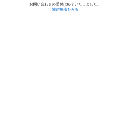
お問い合わせの受付は終了いたしました。
関連投稿をみる
初めての方へ
利用規約
プライバシーポリシー
プライバシー・ステートメント
健全化に資する運用方針
お問い合わせ
運営会社
サイトマップ
ご利用ガイド
フリーワードで探す
PC版で表示
都道府県選択
特定商取引法の表示
利用者情報の外部送信について
© 2011-
2026
Jmty, Inc.