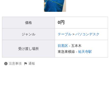
0円
価格
ジャンル
テーブル
>
パソコンデスク
目黒区
- 五本木
受け渡し場所
東急東横線 -
祐天寺駅
注意事項
通報