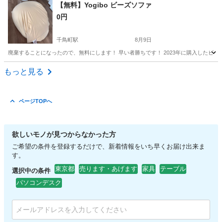
東京
町田市
椅子
現地
【無料】Yogibo ビーズソファ
0円
千鳥町駅
8月9日
廃棄することになったので、無料にします！ 早い者勝ちです！ 2023年に購入したビー
東京
大田区
千鳥町駅
ソファ
Yogibo
もっと見る
ページTOPへ
欲しいモノが見つからなかった方
ご希望の条件を登録するだけで、新着情報をいち早くお届け出来ま
す。
東京都
売ります・あげます
家具
テーブル
選択中の条件
パソコンデスク