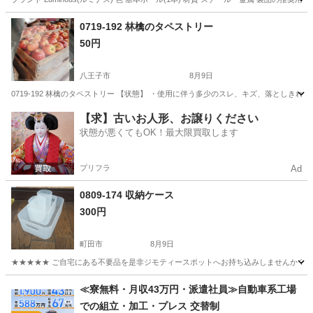
東京
江東区
門前仲町駅
収納家具
ポール
0719-192 林檎のタペストリー
50円
八王子市
8月9日
0719-192 林檎のタペストリー 【状態】 ・使用に伴う多少のスレ、キズ、落としき
東京
八王子市
ファブリック、カバー
現地
【求】古いお人形、お譲りください
状態が悪くてもOK！最大限買取します
プリフラ
Ad
0809-174 収納ケース
300円
町田市
8月9日
★★★★★ ご自宅にある不要品を是非ジモティースポットへお持ち込みしませんか？ 家
東京
町田市
収納家具
現地
≪寮無料・月収43万円・派遣社員≫自動車系工場
での組立・加工・プレス 交替制