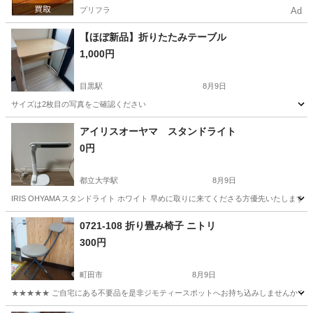
プリフラ
Ad
【ほぼ新品】折りたたみテーブル
1,000円
目黒駅
8月9日
サイズは2枚目の写真をご確認ください
東京
目黒区
目黒駅
家具
折りたたみ
アイリスオーヤマ スタンドライト
0円
都立大学駅
8月9日
IRIS OHYAMA スタンドライト ホワイト 早めに取りに来てくださる方優先いたします
東京
目黒区
都立大学駅
照明器具
0721-108 折り畳み椅子 ニトリ
300円
町田市
8月9日
★★★★★ ご自宅にある不要品を是非ジモティースポットへお持ち込みしませんか？ 家