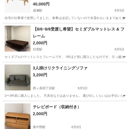
40,000円
成瀬駅
8月5日
自宅の仕事場で使用してました。食事はほぼしていないので水濡れもいままでありません
東京
町田市
成瀬駅
テーブル
【8/6~8/8受渡し希望】セミダブルマットレス & フ
レーム
2,000円
目黒駅
8月5日
セミダブルのマットレスとフレームです。 3年ほど前に購入したものです。引っ越しに伴い出
東京
品川区
目黒駅
ベッド
3人掛けリクライニングソファ
3,200円
西ヶ原四丁目駅
8月5日
2〜3年前に購入しました。 不具合などはありません。 運び出しくらいはお手伝いします。 クッション2つ付
東京
北区
西ヶ原四丁目駅
ソファ
テレビボード（収納付き）
2,000円
東中野駅
8月5日