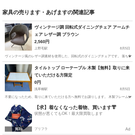
家具の売ります・あげますの関連記事
ヴィンテージ調 回転式ダイニングチェア アームチ
ェア レザー調 ブラウン
2,560円
上野毛駅
8月5日
ヴィンテージ風のレザー調素材を使用した、回転式のダイニングチェアです。 落ち着い
東京
世田谷区
上野毛駅
椅子
タイルトップ ローテーブル 木製【無料】取りに来
ていただける方限定
0円
浅草橋駅
8月5日
不要になったため、取りに来ていただける方へ無料でお譲りします。 木製フレームに白い
東京
台東区
浅草橋駅
テーブル
【求】着なくなった着物、買います👘
状態が悪くてもOK！最大限買取します
プリフラ
Ad