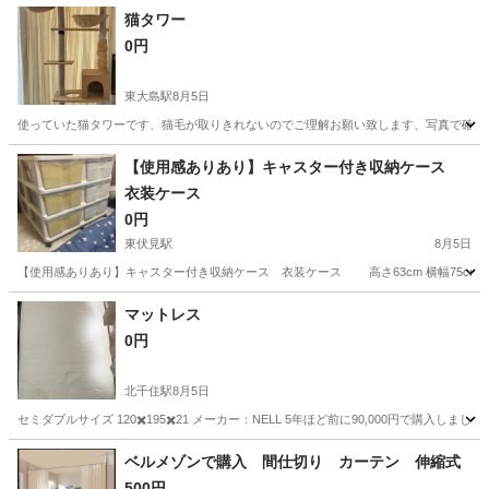
猫タワー
0円
東大島駅
8月5日
使っていた猫タワーです、猫毛が取りきれないのでご理解お願い致します、写真で確認
東京
江東区
東大島駅
その他
【使用感ありあり】キャスター付き収納ケース
衣装ケース
0円
東伏見駅
8月5日
【使用感ありあり】キャスター付き収納ケース 衣装ケース 高さ63cm 横幅75cm 奥
東京
武蔵野市
東伏見駅
収納家具
マットレス
0円
北千住駅
8月5日
セミダブルサイズ 120✖️195✖️21 メーカー：NELL 5年ほど前に90,000円で購
東京
足立区
北千住駅
寝具
ベルメゾンで購入 間仕切り カーテン 伸縮式
500円