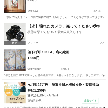
東松原駅
8月5日
一枚目の写真はイメージ図で実物の物ではありません。 こんな感じで使用できます。 しっか
東京
世田谷区
東松原駅
その他
【求】壊れたカメラ、売ってください📷✨
状態が悪くてもOK！最大限買取します
プリフラ
Ad
値下げ可！IKEA、鹿の絵画
1,000円
箱根ケ崎駅
8月5日
6年ほど前にIKEAで購入した鹿の絵画です。 2個セットになります。 取りに来ていただけ
東京
武蔵村山市
箱根ケ崎駅
インテリア雑貨/小物
IKEA
≪月収22万円・派遣社員≫機械操作・製造補助
時給1,250円
株式会社BREXA Next
茨城県 静駅
提携サイト
コネクタ製造工場の検査や測定作業！日勤専属＆土日祝休み＆年間休日128日★クリーン