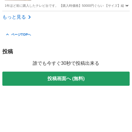
1年ほど前に購入したテレビ台です。 【購入時価格】50000円ぐらい 【サイズ】縦：70
東京
中野区
東中野駅
収納家具
もっと見る
ページTOPへ
投稿
誰でも今すぐ30秒で投稿出来る
投稿画面へ (無料)