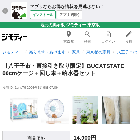
アプリならお得な情報を見逃さない！
インストール
アプリで開く
地元の掲示板 ジモティー 東京版
東京都
検索
ログイン
投稿
ジモティー
売ります・あげます
家具
東京都の家具
八王子市の
【八王子市・直接引き取り限定】BUCATSTATE
80cmケージ＋回し車＋給水器セット
投稿ID: 1pnp76
2026年6月6日 07:09
14,000円
商品価格