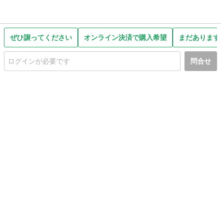
ぜひ譲ってください
オンライン決済で購入希望
まだあります
問合せ
初めての方へ
利用規約
プライバシーポリシー
プライバシー・ステートメント
健全化に資する運用方針
お問い合わせ
運営会社
サイトマップ
ご利用ガイド
フリーワードで探す
PC版で表示
都道府県選択
特定商取引法の表示
利用者情報の外部送信について