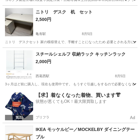
茨城
常陸大宮市
静駅
その他
ニトリ デスク 机 セット
2,500円
亀有駅
8月5日
ニトリ デスクセット 家の模様替えで、手離すことになったため 必要とされる方にお譲りしま
東京
葛飾区
亀有駅
オフィス用家具
スチールシェルフ 収納ラック キッチンラック
2,000円
西葛西駅
8月5日
3ヶ月ほど前に購入し、現在も使用中です。 もうすぐ引越しをするので必要なくなるた
東京
江戸川区
西葛西駅
収納家具
【求】着なくなった着物、買います👘
状態が悪くてもOK！最大限買取します
プリフラ
Ad
IKEA モッケルビー／MOCKELBY ダイニングテー
ブル