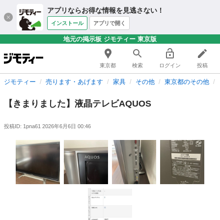
アプリならお得な情報を見逃さない！
インストール
アプリで開く
地元の掲示板 ジモティー 東京版
東京都
検索
ログイン
投稿
ジモティー
売ります・あげます
家具
その他
東京都のその他
【きまりました】液晶テレビAQUOS
投稿ID: 1pna61
2026年6月6日 00:46