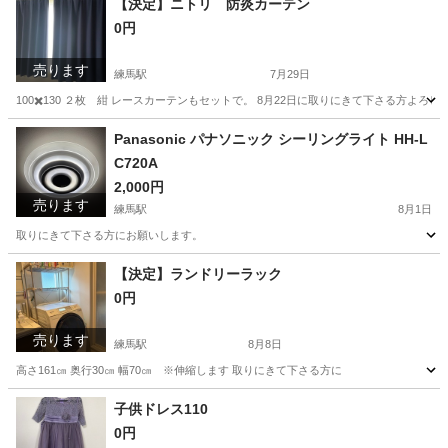
【決定】ニトリ 防炎カーテン
0円
売ります
練馬駅
7月29日
100✖️130 ２枚 紺 レースカーテンもセットで。 8月22日に取りにきて下さる方よろ
東京
練馬区
練馬駅
カーテン、ブラインド
カーテン
Panasonic パナソニック シーリングライト HH-L
C720A
2,000円
売ります
練馬駅
8月1日
取りにきて下さる方にお願いします。
東京
練馬区
練馬駅
照明器具
【決定】ランドリーラック
0円
売ります
練馬駅
8月8日
高さ161㎝ 奥行30㎝ 幅70㎝ ※伸縮します 取りにきて下さる方に
東京
練馬区
練馬駅
家具
子供ドレス110
0円