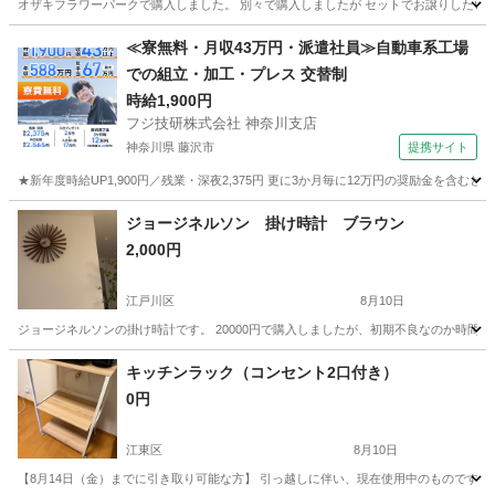
オザキフラワーパークで購入しました。 別々で購入しましたが セットでお譲りしたいで
東京
世田谷区
豪徳寺駅
インテリア雑貨/小物
≪寮無料・月収43万円・派遣社員≫自動車系工場
での組立・加工・プレス 交替制
時給1,900円
フジ技研株式会社 神奈川支店
神奈川県 藤沢市
提携サイト
★新年度時給UP1,900円／残業・深夜2,375円 更に3か月毎に12万円の奨励金を含む
神奈川
藤沢市
その他
ジョージネルソン 掛け時計 ブラウン
2,000円
江戸川区
8月10日
ジョージネルソンの掛け時計です。 20000円で購入しましたが、初期不良なのか時間
東京
江戸川区
時計
キッチンラック（コンセント2口付き）
0円
江東区
8月10日
【8月14日（金）までに引き取り可能な方】 引っ越しに伴い、現在使用中のものですが処