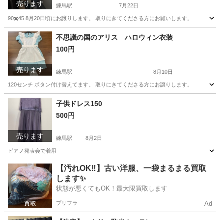
売ります
練馬駅
7月22日
90✖️45 8月20日頃にお譲りします。 取りにきてくださる方にお願いします。
東京
練馬区
練馬駅
収納家具
不思議の国のアリス ハロウィン衣装
100円
売ります
練馬駅
8月10日
120センチ ボタン付け替えてます。 取りにきてくださる方にお譲りします。
東京
練馬区
練馬駅
キッズ用品
子供ドレス150
500円
売ります
練馬駅
8月2日
ピアノ発表会で着用
東京
練馬区
練馬駅
キッズ用品
【汚れOK‼️】古い洋服、一袋まるまる買取
します✨
状態が悪くてもOK！最大限買取します
プリフラ
Ad