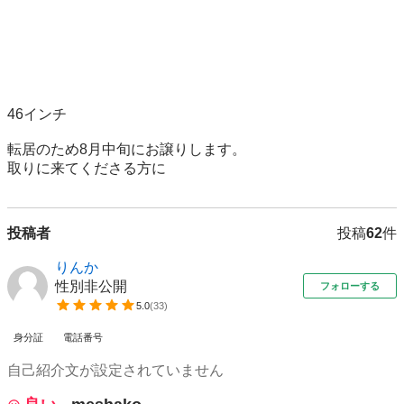
46インチ

転居のため8月中旬にお譲りします。

取りに来てくださる方に
投稿者
投稿
62
件
りんか
性別非公開
フォローする
5.0
(
33
)
身分証
電話番号
自己紹介文が設定されていません