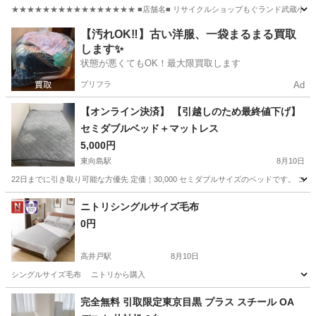
★★★★★★★★★★★★★★★★ ■店舗名■ リサイクルショップもぐランド武蔵小山店 
東京
品川区
武蔵小山駅
椅子
実店舗
【汚れOK‼️】古い洋服、一袋まるまる買取
します✨
状態が悪くてもOK！最大限買取します
プリフラ
Ad
【オンライン決済】 【引越しのため最終値下げ】
セミダブルベッド＋マットレス
5,000円
東向島駅
8月10日
22日までに引き取り可能な方優先 定価￤30,000 セミダブルサイズのベッドです。 
東京
墨田区
東向島駅
ベッド
ニトリシングルサイズ毛布
0円
高井戸駅
8月10日
シングルサイズ毛布 ニトリから購入
東京
杉並区
高井戸駅
寝具
完全無料 引取限定東京目黒 プラス スチール OA