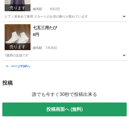
売ります
練馬駅
8月2日
ピアノ発表会で着用 スカートのお花の飾りが取れています
東京
練馬区
練馬駅
キッズ用品
七五三用たび
0円
売ります
練馬駅
7月26日
7歳用の足袋です
東京
練馬区
練馬駅
キッズ用品
七五三
ページTOPへ
投稿
誰でも今すぐ30秒で投稿出来る
投稿画面へ (無料)