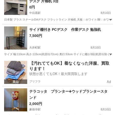
デスク 片袖机 3台
0円
中目黒駅
8月10日
日本製 プラス スチールOAデスク フラットライン 片袖机 天板：ホワイト/脚：ホワイト 幅120
東京
目黒区
中目黒駅
家具
サイド棚付き PCデスク 作業デスク 勉強机
7,500円
大井町駅
8月10日
サイズ 幅:110cm 高さ:115cm(机部分72cm) 奥行:53cm サイドに棚が3段
東京
品川区
大井町駅
テーブル
【汚れててもOK】着なくなった洋服、買取
ります！
状態が悪くてもOK！最大限買取します
プリフラ
Ad
テラコッタ プランター➕ウッドプランタースタ
ンド
2,000円
豪徳寺駅
8月10日