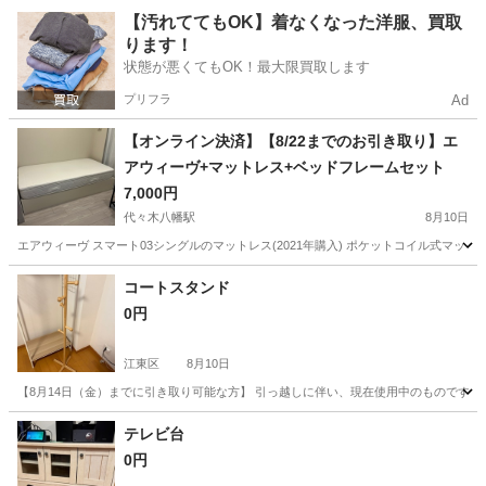
東京
江東区
収納家具
ラック
【汚れててもOK】着なくなった洋服、買取
ります！
状態が悪くてもOK！最大限買取します
プリフラ
Ad
【オンライン決済】【8/22までのお引き取り】エ
アウィーヴ+マットレス+ベッドフレームセット
7,000円
代々木八幡駅
8月10日
エアウィーヴ スマート03シングルのマットレス(2021年購入) ポケットコイル式マットレ
東京
渋谷区
代々木八幡駅
ベッド
コートスタンド
0円
江東区
8月10日
【8月14日（金）までに引き取り可能な方】 引っ越しに伴い、現在使用中のものですが処
東京
江東区
ドレッサー
スタンド
テレビ台
0円