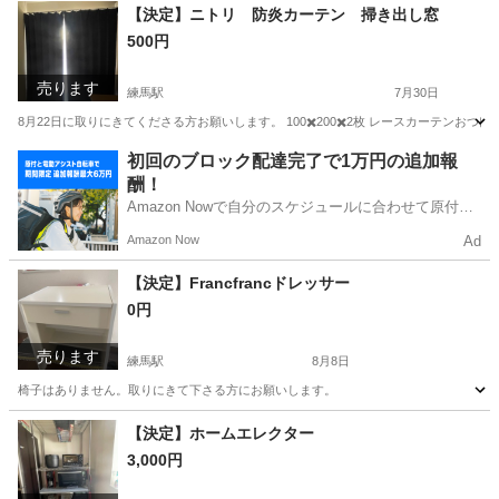
東京
練馬区
練馬駅
収納家具
【決定】ニトリ 防炎カーテン 掃き出し窓
500円
売ります
練馬駅
7月30日
8月22日に取りにきてくださる方お願いします。 100✖️200✖️2枚 レースカーテンおつけ
東京
練馬区
練馬駅
カーテン、ブラインド
初回のブロック配達完了で1万円の追加報
酬！
Amazon Nowで自分のスケジュールに合わせて原付や
電動アシスト自転車で配達し、報酬を獲得しましょ
Amazon Now
Ad
う！
【決定】Francfrancドレッサー
0円
売ります
練馬駅
8月8日
椅子はありません。取りにきて下さる方にお願いします。
東京
練馬区
練馬駅
ドレッサー
【決定】ホームエレクター
3,000円