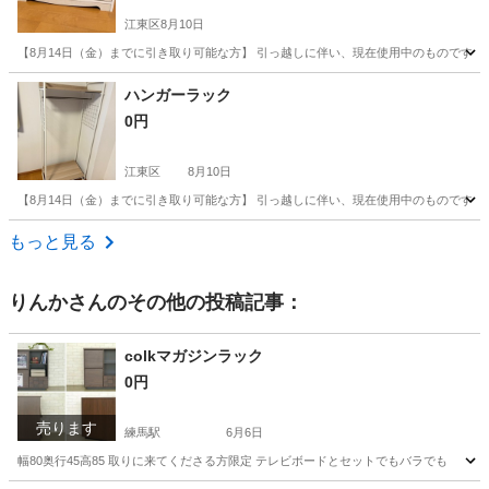
江東区
8月10日
【8月14日（金）までに引き取り可能な方】 引っ越しに伴い、現在使用中のものですが処
東京
江東区
収納家具
状態
ハンガーラック
0円
江東区
8月10日
【8月14日（金）までに引き取り可能な方】 引っ越しに伴い、現在使用中のものですが処
東京
江東区
ドレッサー
ラック
もっと見る
りんか
さんのその他の投稿記事：
colkマガジンラック
0円
売ります
練馬駅
6月6日
幅80奥行45高85 取りに来てくださる方限定 テレビボードとセットでもバラでも