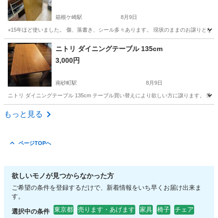
箱根ケ崎駅
8月9日
⭐︎15年ほど使いました。 傷、落書き、シール多々あります。 現状のままのお譲りとなります。 
東京
武蔵村山市
箱根ケ崎駅
テーブル
ニトリ ダイニングテーブル 135cm
3,000円
南砂町駅
8月9日
ニトリ ダイニングテーブル 135cm テーブル買い替えにより欲しい方に譲ります。 薄い傷等はあり
東京
江東区
南砂町駅
テーブル
ダイニング
もっと見る
ページTOPへ
欲しいモノが見つからなかった方
ご希望の条件を登録するだけで、新着情報をいち早くお届け出来ま
す。
東京都
売ります・あげます
家具
椅子
チェア
選択中の条件