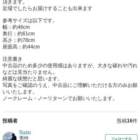
頂きます。

近場でしたらお届けすることも出来ます

参考サイズは以下です。

幅：約46cm

奥行：約61cm

高さ：約78cm

座面高：約44cm

注意書き

中古品のため多少の使用感はありますが、大きな破れや汚れ
などは見当たりません。

綺麗な状態だと思います。

写真をご確認のうえ、中古品にご理解いただける方のみお願
いいたします。

ノークレーム・ノーリターンでお願いいたします。
投稿者
投稿
16
件
Suzu
男性
フォローする