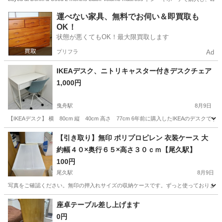
東京
千代田区
竹橋駅
カーペット/マット/ラグ
運べない家具、無料でお伺い＆即買取も
OK！
状態が悪くてもOK！最大限買取します
プリフラ
Ad
IKEAデスク、ニトリキャスター付きデスクチェア
1,000円
曳舟駅
8月9日
【IKEAデスク】 横 80cm 縦 40cm 高さ 77cm 6年前に購入したIKEAの
東京
台東区
曳舟駅
テーブル
【引き取り】無印 ポリプロピレン 衣装ケース 大
約幅４０×奥行６５×高さ３０ｃｍ【尾久駅】
100円
尾久駅
8月9日
写真をご確認ください。無印の押入れサイズの収納ケースです。ずっと使っておりました
東京
北区
尾久駅
収納家具
座卓テーブル差し上げます
0円