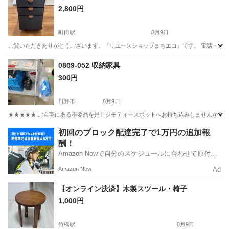
2,800円
町田駅
8月9日
ご覧いただきありがとうございます。『リユースショップまちエコ』です。 電話・メールでの
東京
町田市
町田駅
収納家具
リユース
0809-052 収納家具
300円
日野市
8月9日
★★★★★ ご自宅にある不要品を是非ジモティースポットへお持ち込みしませんか？ 家電や家具
東京
日野市
収納家具
現地
初回のブロック配達完了で1万円の追加報
酬！
Amazon Nowで自分のスケジュールに合わせて原付や
電動アシスト自転車で配達し、報酬を獲得しましょ
Amazon Now
Ad
う！
【オンライン決済】木製スツール・椅子
1,000円
竹橋駅
8月9日