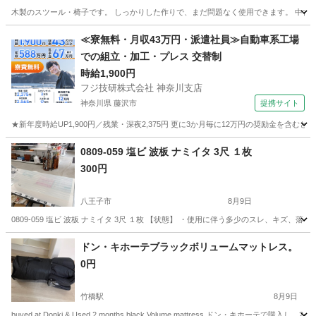
木製のスツール・椅子です。 しっかりした作りで、まだ問題なく使用できます。 中古品
東京
千代田区
竹橋駅
椅子
木製
≪寮無料・月収43万円・派遣社員≫自動車系工場
での組立・加工・プレス 交替制
時給1,900円
フジ技研株式会社 神奈川支店
神奈川県 藤沢市
提携サイト
★新年度時給UP1,900円／残業・深夜2,375円 更に3か月毎に12万円の奨励金を含む
神奈川
藤沢市
その他
0809-059 塩ビ 波板 ナミイタ 3尺 １枚
300円
八王子市
8月9日
0809-059 塩ビ 波板 ナミイタ 3尺 １枚 【状態】 ・使用に伴う多少のスレ、キズ
東京
八王子市
収納家具
現地
ドン・キホーテブラックボリュームマットレス。
0円
竹橋駅
8月9日
buyed at Donki & Used 2 months black Volume mattress ドン