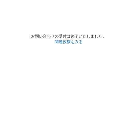
お問い合わせの受付は終了いたしました。
関連投稿をみる
初めての方へ
利用規約
プライバシーポリシー
プライバシー・ステートメント
健全化に資する運用方針
お問い合わせ
運営会社
サイトマップ
ご利用ガイド
フリーワードで探す
PC版で表示
都道府県選択