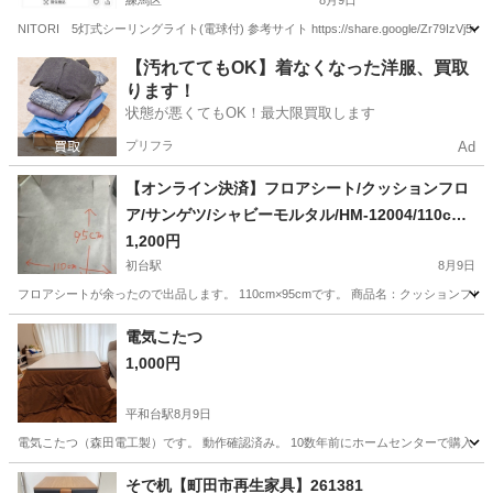
練馬区
8月9日
NITORI 5灯式シーリングライト(電球付) 参考サイト https://share.google/Zr7
東京
練馬区
照明器具
【汚れててもOK】着なくなった洋服、買取
ります！
状態が悪くてもOK！最大限買取します
プリフラ
Ad
【オンライン決済】フロアシート/クッションフロ
ア/サンゲツ/シャビーモルタル/HM-12004/110cm×
95cm
1,200円
初台駅
8月9日
フロアシートが余ったので出品します。 110cm×95cmです。 商品名：クッションフロア 石
東京
新宿区
初台駅
カーペット/マット/ラグ
モルタル
電気こたつ
1,000円
平和台駅
8月9日
電気こたつ（森田電工製）です。 動作確認済み。 10数年前にホームセンターで購入し
東京
練馬区
平和台駅
テーブル
そで机【町田市再生家具】261381