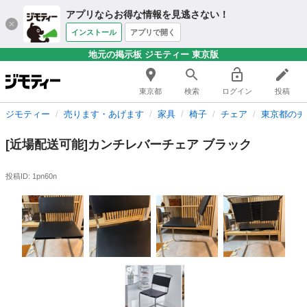
アプリならお得な情報を見逃さない！
インストール
アプリで開く
地元の掲示板 ジモティー 東京版
東京都
検索
ログイン
投稿
ジモティー
売ります・あげます
家具
椅子
チェア
東京都のチ
[近場配送可能]カンチレバーチェア ブラック
投稿ID: 1pn60n