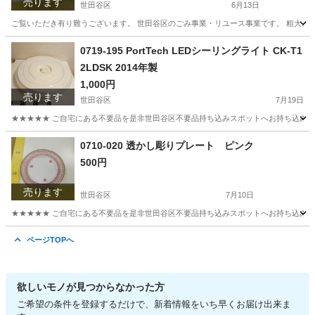
売ります
世田谷区
6月13日
ご覧いただき有り難うございます。 世⽥⾕区のごみ事業・リユース事業です。 粗⼤ごみ
東京
世田谷区
アクセサリー
リユース
0719-195 PortTech LEDシーリングライト CK-T1
2LDSK 2014年製
1,000円
売ります
世田谷区
7月19日
★★★★★ ご自宅にある不要品を是非世田谷区不要品持ち込みスポットへお持ち込みしません
東京
世田谷区
照明器具
PortTech
0710-020 透かし彫りプレート ピンク
500円
売ります
世田谷区
7月10日
★★★★★ ご自宅にある不要品を是非世田谷区不要品持ち込みスポットへお持ち込みしません
東京
世田谷区
食器
スポット
ページTOPへ
欲しいモノが見つからなかった方
ご希望の条件を登録するだけで、新着情報をいち早くお届け出来ま