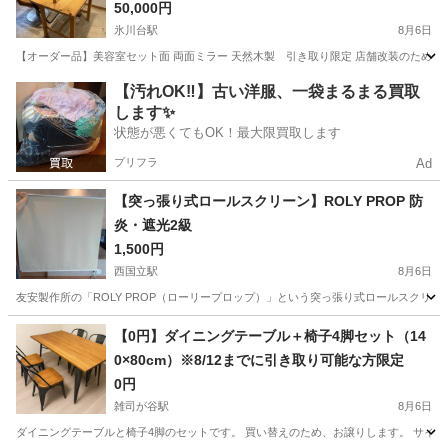
50,000円
氷川台駅
8月6日
【オーダー品】美容室セット面 両面ミラー 天然木製 引き取り限定 店舗改装のため出品
東京
練馬区
氷川台駅
ミラー/鏡
【汚れOK‼️】古い洋服、一袋まるまる買取
します✨
状態が悪くてもOK！最大限買取します
プリフラ
Ad
【突っ張り式ロールスクリーン】ROLY PROP 防
炎・遮光2級
1,500円
西国立駅
8月6日
友安製作所の「ROLY PROP（ローリープロップ）」という突っ張り式ロールスクリーン
東京
立川市
西国立駅
カーテン、ブラインド
【0円】ダイニングテーブル＋椅子4脚セット（14
0×80cm）※8/12までに引き取り可能な方限定
0円
雑司が谷駅
8月6日
ダイニングテーブルと椅子4脚のセットです。 買い替えのため、お譲りします。 サイズ 天板：1