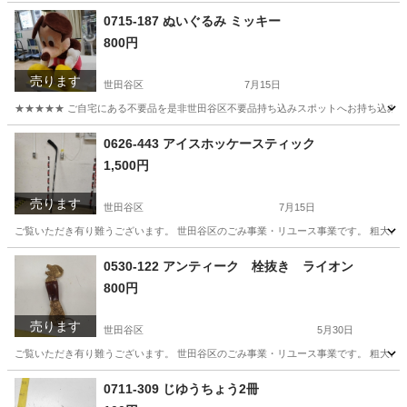
0715-187 ぬいぐるみ ミッキー
800円
売ります
世田谷区
7月15日
★★★★★ ご自宅にある不要品を是非世田谷区不要品持ち込みスポットへお持ち込みしません
東京
世田谷区
おもちゃ
ミッキー
0626-443 アイスホッケースティック
1,500円
売ります
世田谷区
7月15日
ご覧いただき有り難うございます。 世⽥⾕区のごみ事業・リユース事業です。 粗⼤ごみ
東京
世田谷区
その他
リユース
0530-122 アンティーク 栓抜き ライオン
800円
売ります
世田谷区
5月30日
ご覧いただき有り難うございます。 世⽥⾕区のごみ事業・リユース事業です。 粗⼤ごみ
東京
世田谷区
インテリア雑貨/小物
リユース
0711-309 じゆうちょう2冊