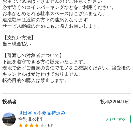
お車でご来場はできませんのでご注意ください

必ず近くのコインパーキングなどをご利用ください。

お車がとめられる駐車スペースはございません。

違法駐車は近隣の方々の迷惑となります、

サービス継続のためにもご協力お願いします。

【⽀払い⽅法】

当日現金払い

【引渡しの対象者について】

下記を遵守できる⽅に販売いたします。

現地で必ずご⾃⾝の責任でモノをご確認ください。譲受後の
キャンセルは受け付けておりません。

転売⽬的の購⼊は禁⽌します。
投稿者
投稿
320410
件
世田谷区不要品持込み
性別非公開
フォローする
4.3
(
3
)