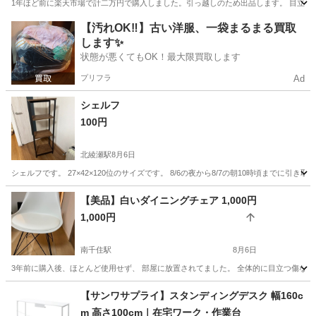
1年ほど前に楽天市場で計二万円で購入しました。引っ越しのため出品します。 目立った傷
東京
福生市
福生駅
収納家具
【汚れOK‼️】古い洋服、一袋まるまる買取
します✨
状態が悪くてもOK！最大限買取します
プリフラ
Ad
シェルフ
100円
北綾瀬駅
8月6日
シェルフです。 27×42×120位のサイズです。 8/6の夜から8/7の朝10時頃までに引
東京
足立区
北綾瀬駅
収納家具
【美品】白いダイニングチェア 1,000円
1,000円
南千住駅
8月6日
3年前に購入後、ほとんど使用せず、 部屋に放置されてました。 全体的に目立つ傷なく
東京
台東区
南千住駅
椅子
【サンワサプライ】スタンディングデスク 幅160c
m 高さ100cm｜在宅ワーク・作業台