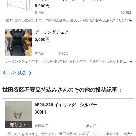
5,000円
亀戸駅
8月6日
引越しに伴い出品します。 当時購入価格：18,000円程度 SANWA SUPPLY（サンワサプライ） 
東京
江東区
亀戸駅
オフィス用家具
ゲーミングチェア
5,000円
落合駅
8月6日
ゲーミングチェアです。 ほぼ使用しておりませんので、キズや汚れもありません。 引
東京
中野区
落合駅
椅子
もっと見る
世田谷区不要品持込み
さんのその他の投稿記事：
0526-249 イヤリング シルバー
300円
売ります
世田谷区
5月26日
ご覧いただき有り難うございます。 世⽥⾕区のごみ事業・リユース事業です。 粗⼤ごみ