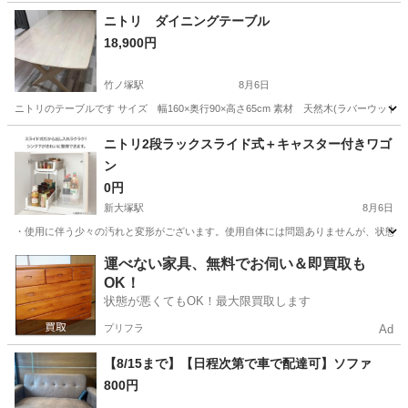
東京
豊島区
雑司が谷駅
テーブル
ニトリ ダイニングテーブル
18,900円
竹ノ塚駅
8月6日
ニトリのテーブルです サイズ 幅160×奥行90×高さ65cm 素材 天然木(ラバーウッド)
東京
足立区
竹ノ塚駅
ダイニングセット
ニトリ2段ラックスライド式＋キャスター付きワゴ
ン
0円
新大塚駅
8月6日
・使用に伴う少々の汚れと変形がございます。使用自体には問題ありませんが、状態をご
東京
豊島区
新大塚駅
収納家具
運べない家具、無料でお伺い＆即買取も
OK！
状態が悪くてもOK！最大限買取します
プリフラ
Ad
【8/15まで】【日程次第で車で配達可】ソファ
800円