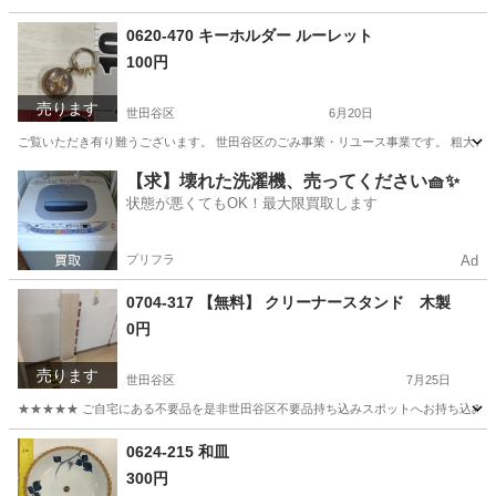
東京
世田谷区
アクセサリー
リユース
0620-470 キーホルダー ルーレット
100円
売ります
世田谷区
6月20日
ご覧いただき有り難うございます。 世⽥⾕区のごみ事業・リユース事業です。 粗⼤ごみ
東京
世田谷区
インテリア雑貨/小物
リユース
【求】壊れた洗濯機、売ってください🧺✨
状態が悪くてもOK！最大限買取します
プリフラ
Ad
0704-317 【無料】 クリーナースタンド 木製
0円
売ります
世田谷区
7月25日
★★★★★ ご自宅にある不要品を是非世田谷区不要品持ち込みスポットへお持ち込みしません
東京
世田谷区
収納家具
クリーナー
0624-215 和皿
300円