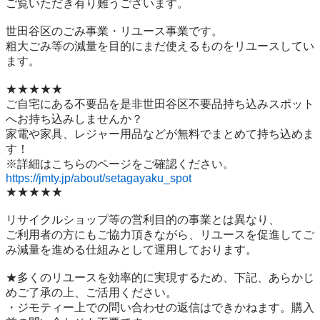
ご覧いただき有り難うございます。

世⽥⾕区のごみ事業・リユース事業です。

粗⼤ごみ等の減量を⽬的にまだ使えるものをリユースしてい
ます。

★★★★★

ご自宅にある不要品を是非世田谷区不要品持ち込みスポット
へお持ち込みしませんか？

家電や家具、レジャー用品などが無料でまとめて持ち込めま
す！

https://jmty.jp/about/setagayaku_spot
★★★★★

リサイクルショップ等の営利目的の事業とは異なり、

ご利用者の方にもご協力頂きながら、リユースを促進してご
み減量を進める仕組みとして運用しております。

★多くのリユースを効率的に実現するため、下記、あらかじ
めご了承の上、ご活用ください。

・ジモティー上での問い合わせの返信はできかねます。購入