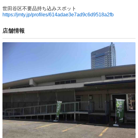
https://jmty.jp/profiles/614adae3e7ad9c6d9518a2fb
店舗情報