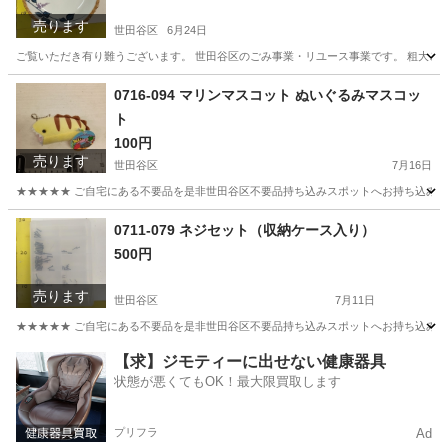
売ります
世田谷区
6月24日
ご覧いただき有り難うございます。 世⽥⾕区のごみ事業・リユース事業です。 粗⼤ごみ
東京
世田谷区
食器
リユース
0716-094 マリンマスコット ぬいぐるみマスコッ
ト
100円
売ります
世田谷区
7月16日
★★★★★ ご自宅にある不要品を是非世田谷区不要品持ち込みスポットへお持ち込みしません
東京
世田谷区
おもちゃ
マスコット
0711-079 ネジセット（収納ケース入り）
500円
売ります
世田谷区
7月11日
★★★★★ ご自宅にある不要品を是非世田谷区不要品持ち込みスポットへお持ち込みしません
東京
世田谷区
その他
ネジ
【求】ジモティーに出せない健康器具
状態が悪くてもOK！最大限買取します
プリフラ
Ad