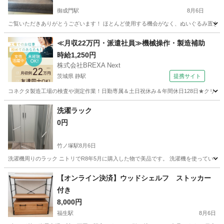
御成門駅
8月6日
ご覧いただきありがとうございます！ ほとんど使用する機会がなく、ぬいぐるみ置き場と
東京
港区
御成門駅
ソファ
≪月収22万円・派遣社員≫機械操作・製造補助
時給1,250円
株式会社BREXA Next
茨城県 静駅
提携サイト
コネクタ製造工場の検査や測定作業！日勤専属＆土日祝休み＆年間休日128日★クリーン
茨城
常陸大宮市
静駅
その他
洗濯ラック
0円
竹ノ塚駅
8月6日
洗濯機周りのラック ニトリでR8年5月に購入した物で美品です。 洗濯機を使っていて
東京
足立区
竹ノ塚駅
その他
【オンライン決済】ウッドシェルフ ストッカー
付き
8,000円
福生駅
8月6日