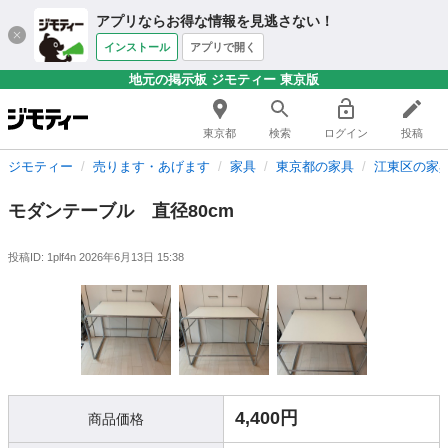
アプリならお得な情報を見逃さない！
インストール
アプリで開く
地元の掲示板 ジモティー 東京版
東京都
検索
ログイン
投稿
ジモティー
売ります・あげます
家具
東京都の家具
江東区の家
モダンテーブル 直径80cm
投稿ID: 1plf4n
2026年6月13日 15:38
4,400円
商品価格