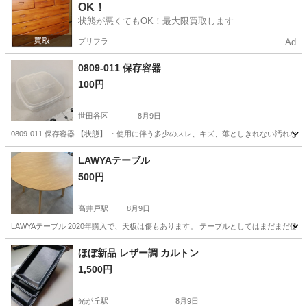
OK！
状態が悪くてもOK！最大限買取します
プリフラ
Ad
0809-011 保存容器
100円
世田谷区
8月9日
0809-011 保存容器 【状態】 ・使用に伴う多少のスレ、キズ、落としきれない汚れ
東京
世田谷区
収納家具
容器
LAWYAテーブル
500円
高井戸駅
8月9日
LAWYAテーブル 2020年購入で、天板は傷もあります。 テーブルとしてはまだまだ
東京
杉並区
高井戸駅
テーブル
ほぼ新品 レザー調 カルトン
1,500円
光が丘駅
8月9日