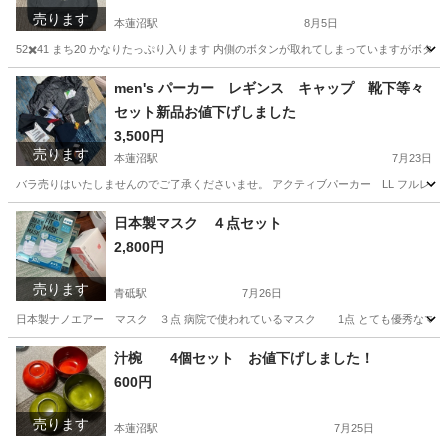
売ります
本蓮沼駅
8月5日
52✖️41 まち20 かなりたっぷり入ります 内側のボタンが取れてしまっていますが
東京
板橋区
本蓮沼駅
その他
キャンバス
men's パーカー レギンス キャップ 靴下等々
セット新品お値下げしました
3,500円
売ります
本蓮沼駅
7月23日
バラ売りはいたしませんのでご了承くださいませ。 アクティブパーカー LL フルレギンス 
東京
板橋区
本蓮沼駅
服/ファッション
レギンス
日本製マスク ４点セット
2,800円
売ります
青砥駅
7月26日
日本製ナノエアー マスク ３点 病院で使われているマスク 1点 とても優秀なマス
東京
葛飾区
青砥駅
家庭用品
マスク
汁椀 4個セット お値下げしました！
600円
売ります
本蓮沼駅
7月25日