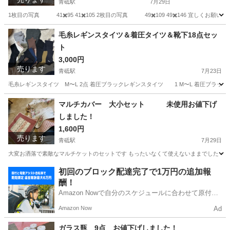
青砥駅
7月29日
1枚目の写真 41✖️95 41✖️105 2枚目の写真 49✖️109 49✖️146 宜しくお願い
東京
葛飾区
青砥駅
インテリア雑貨/小物
毛糸レギンスタイツ＆着圧タイツ＆靴下18点セッ
ト
3,000円
売ります
青砥駅
7月23日
毛糸レギンスタイツ M〜L 2点 着圧ブラックレギンスタイツ 1 M〜
東京
葛飾区
青砥駅
服/ファッション
レギンス
マルチカバー 大小セット 未使用お値下げ
しました！
1,600円
売ります
青砥駅
7月29日
大変お洒落で素敵なマルチケットのセットです もったいなくて使えないままでした 小 47四
東京
葛飾区
青砥駅
ファブリック、カバー
セット
初回のブロック配達完了で1万円の追加報
酬！
Amazon Nowで自分のスケジュールに合わせて原付や
電動アシスト自転車で配達し、報酬を獲得しましょ
Amazon Now
Ad
う！
ガラス瓶 9点 お値下げしました！