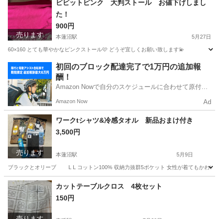
ビビットピンク 大判ストール お値下げしまし
た！
900円
売ります
本蓮沼駅
5月27日
60×160 とても華やかなピンクストール🩷 どうぞ宜しくお願い致します💫
東京
板橋区
本蓮沼駅
服/ファッション
ピンク
初回のブロック配達完了で1万円の追加報
酬！
Amazon Nowで自分のスケジュールに合わせて原付や
電動アシスト自転車で配達し、報酬を獲得しましょ
Amazon Now
Ad
う！
ワークtシャツ&冷感タオル 新品おまけ付き
3,500円
売ります
本蓮沼駅
5月9日
ブラックとオリーブ L L コットン100% 収納力抜群5ポケット 女性が着てもかわい
東京
板橋区
本蓮沼駅
その他
タオル
カットテーブルクロス 4枚セット
150円
売ります