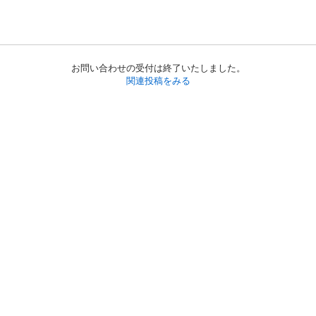
お問い合わせの受付は終了いたしました。
関連投稿をみる
初めての方へ
利用規約
プライバシーポリシー
プライバシー・ステートメント
健全化に資する運用方針
お問い合わせ
運営会社
サイトマップ
ご利用ガイド
フリーワードで探す
PC版で表示
都道府県選択
特定商取引法の表示
利用者情報の外部送信について