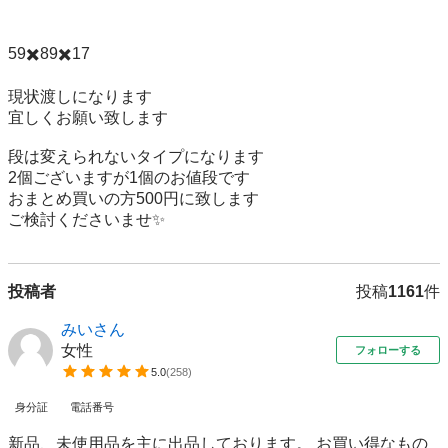
59✖️89✖️17

現状渡しになります

宜しくお願い致します

段は変えられないタイプになります

2個ございますが1個のお値段です

おまとめ買いの方500円に致します

ご検討くださいませ✨
投稿者
投稿
1161
件
みいさん
女性
フォローする
5.0
(
258
)
身分証
電話番号
新品、未使用品を主に出品しております。 お買い得なもの