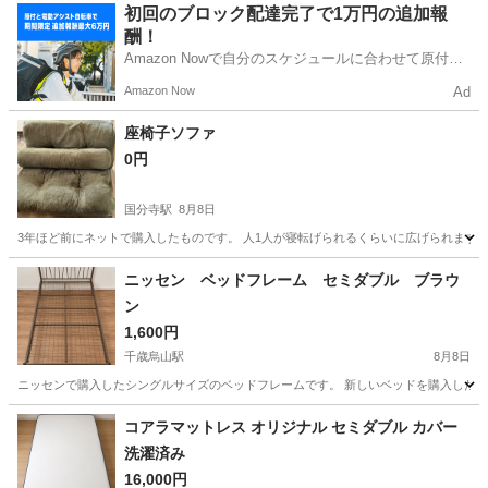
東京
八王子市
椅子
現地
初回のブロック配達完了で1万円の追加報
酬！
Amazon Nowで自分のスケジュールに合わせて原付や
電動アシスト自転車で配達し、報酬を獲得しましょ
Amazon Now
Ad
う！
座椅子ソファ
0円
国分寺駅
8月8日
3年ほど前にネットで購入したものです。 人1人が寝転げられるくらいに広げられます。 （
東京
国分寺市
国分寺駅
椅子
ニッセン ベッドフレーム セミダブル ブラウ
ン
1,600円
千歳烏山駅
8月8日
ニッセンで購入したシングルサイズのベッドフレームです。 新しいベッドを購入したため
東京
世田谷区
千歳烏山駅
ベッド
ニッセン
コアラマットレス オリジナル セミダブル カバー
洗濯済み
16,000円