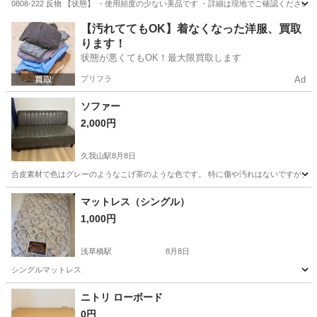
0808-222 反物 【状態】 ・使用頻度の少ない美品です ・詳細は現地でご確認くだ
東京
八王子市
カーペット/マット/ラグ
反物
【汚れててもOK】着なくなった洋服、買取
ります！
状態が悪くてもOK！最大限買取します
プリフラ
Ad
ソファー
2,000円
久我山駅
8月8日
合皮素材で色はグレーのようなこげ茶のような色です。 特に傷や汚れはないですが、素人確
東京
三鷹市
久我山駅
ベッド
マットレス（シングル）
1,000円
浅草橋駅
8月8日
シングルマットレス
東京
台東区
浅草橋駅
寝具
シングル
ニトリ ローボード
0円