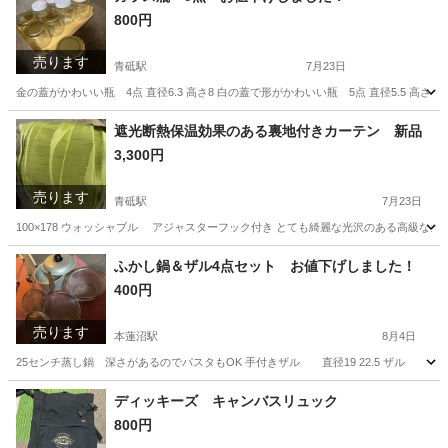
800円
売ります
青砥駅
7月23日
金の蓋がかわいい瓶 4点 直径6.3 高さ8 白の蓋で形がかわいい瓶 5点 直径5.5 高
東京
葛飾区
青砥駅
食器
ガラス瓶
遮光断熱保温効果のある裏地付きカーテン 新品
3,300円
売ります
青砥駅
7月23日
100×178 ウォッシャブル アジャスターフック付き とても綺麗な光沢のある高級なカ
東京
葛飾区
青砥駅
カーテン、ブラインド
カーテン
ふかし鍋＆ザル4点セット お値下げしました！
400円
売ります
本蓮沼駅
8月4日
25センチ蒸し鍋 深さがあるのでパスタもOK 手付きザル 直径19 22.5 ザル 直径
東京
板橋区
本蓮沼駅
調理器具
ザル
ディッキーズ キャンバスリュック
800円