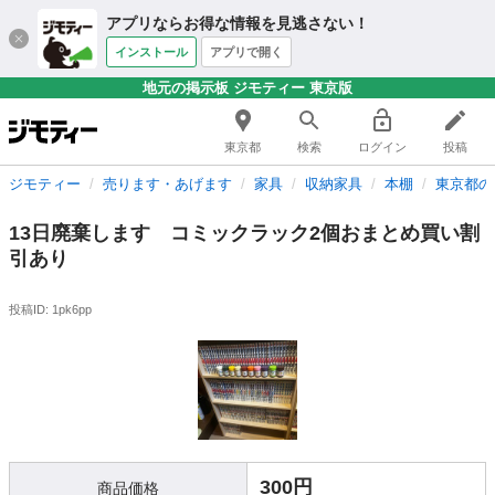
アプリならお得な情報を見逃さない！
インストール
アプリで開く
地元の掲示板 ジモティー 東京版
東京都
検索
ログイン
投稿
ジモティー
売ります・あげます
家具
収納家具
本棚
東京都の
13日廃棄します コミックラック2個おまとめ買い割
引あり
投稿ID: 1pk6pp
300円
商品価格