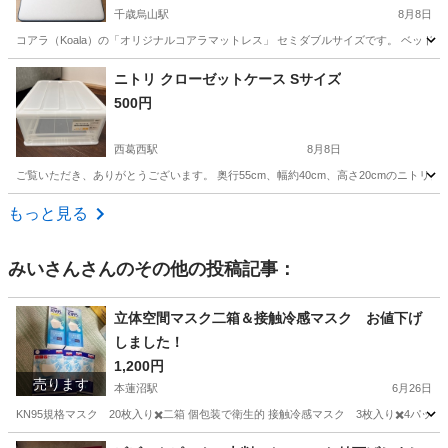
千歳烏山駅
8月8日
コアラ（Koala）の「オリジナルコアラマットレス」 セミダブルサイズです。 ベッドを
東京
世田谷区
千歳烏山駅
寝具
コアラ
ニトリ クローゼットケース Sサイズ
500円
西葛西駅
8月8日
ご覧いただき、ありがとうございます。 奥行55cm、幅約40cm、高さ20cmのニ
東京
江戸川区
西葛西駅
収納家具
もっと見る
みいさん
さんのその他の投稿記事：
立体空間マスク二箱＆接触冷感マスク お値下げ
しました！
1,200円
売ります
本蓮沼駅
6月26日
KN95規格マスク 20枚入り✖️二箱 個包装で衛生的 接触冷感マスク 3枚入り✖️4パッ
東京
板橋区
本蓮沼駅
家庭用品
マスク