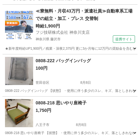
東京
文京区
東大前駅
照明器具
≪寮無料・月収43万円・派遣社員≫自動車系工場
での組立・加工・プレス 交替制
時給1,900円
フジ技研株式会社 神奈川支店
神奈川県 藤沢市
提携サイト
★新年度時給UP1,900円／残業・深夜2,375円 更に3か月毎に12万円の奨励金を含む
神奈川
藤沢市
その他
0808-222 バッグインバッグ
100円
世田谷区
8月8日
0808-222 バッグインバッグ 【状態】 ・使用に伴う多少のスレ、キズ、落としきれ
東京
世田谷区
収納家具
現地
0808-218 思いやり座椅子
1,750円
八王子市
8月8日
0808-218 思いやり座椅子 【状態】 ・使用に伴う多少のスレ、キズ、落としきれな