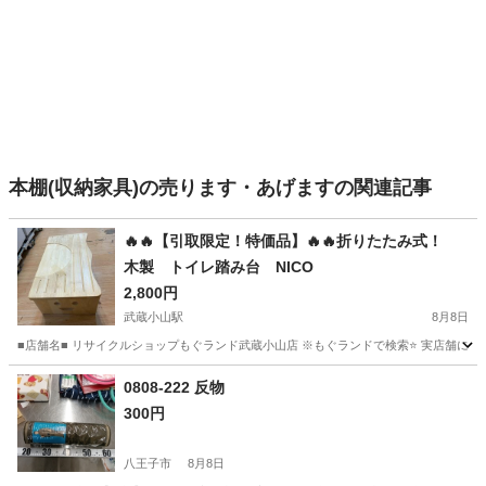
本棚(収納家具)の売ります・あげますの関連記事
🔥🔥【引取限定！特価品】🔥🔥折りたたみ式！
木製 トイレ踏み台 NICO
2,800円
武蔵小山駅
8月8日
■店舗名■ リサイクルショップもぐランド武蔵小山店 ※もぐランドで検索⭐ 実店舗にて
東京
品川区
武蔵小山駅
その他
実店舗
0808-222 反物
300円
八王子市
8月8日