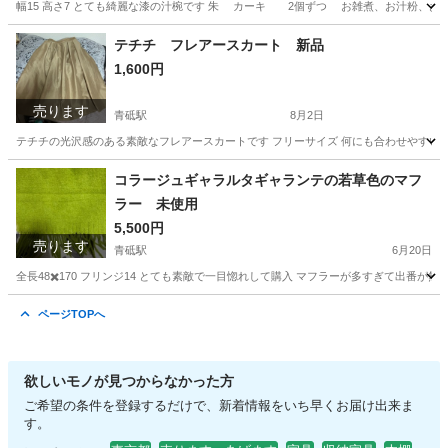
幅15 高さ7 とても綺麗な漆の汁椀です 朱 カーキ 2個ずつ お雑煮、お汁粉、お
東京
板橋区
本蓮沼駅
食器
お雑煮
テチチ フレアースカート 新品
1,600円
売ります
青砥駅
8月2日
テチチの光沢感のある素敵なフレアースカートです フリーサイズ 何にも合わせやすい
東京
葛飾区
青砥駅
スカート
ベージュ
コラージュギャラルタギャランテの若草色のマフ
ラー 未使用
5,500円
売ります
青砥駅
6月20日
全長48✖️170 フリンジ14 とても素敵で一目惚れして購入 マフラーが多すぎて出番
東京
葛飾区
青砥駅
小物
譲り
ページTOPへ
欲しいモノが見つからなかった方
ご希望の条件を登録するだけで、新着情報をいち早くお届け出来ま
す。