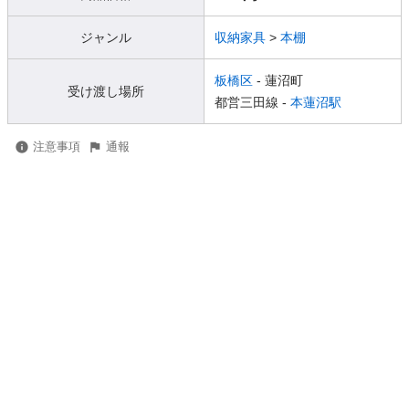
ジャンル
収納家具
>
本棚
板橋区
- 蓮沼町
受け渡し場所
都営三田線 -
本蓮沼駅
注意事項
通報