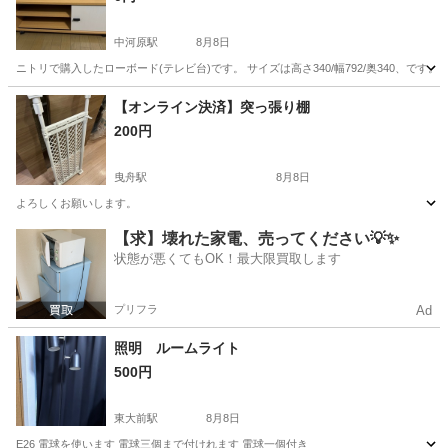
中河原駅
8月8日
ニトリで購入したローボード(テレビ台)です。 サイズは高さ340/幅792/奥340、で
東京
府中市
中河原駅
収納家具
ローボード
【オンライン決済】突っ張り棚
200円
曳舟駅
8月8日
よろしくお願いします。
東京
墨田区
曳舟駅
収納家具
よろしくお願いします
【求】壊れた家電、売ってください💡✨
状態が悪くてもOK！最大限買取します
プリフラ
Ad
照明 ルームライト
500円
東大前駅
8月8日
E26 電球を使います 電球三個まで付けれます 電球一個付き