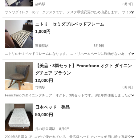
篠崎駅
8月9日
サンワダイレクトのワークデスクです。 デスク環境変更のため出品します。 サイズは幅18
東京
江戸川区
篠崎駅
オフィス用家具
サンワダイレクト
ニトリ セミダブルベッドフレーム
1,000円
東新宿駅
8月9日
ニトリのセミベッドフレームになります。 ニトリホームページに現物がない為、イメージ
東京
新宿区
東新宿駅
ベッド
ニトリ
【美品・3脚セット】Francfranc オクト ダイニン
グチェア ブラウン
12,000円
竹橋駅
8月9日
Francfrancのダイニングチェア「オクト」3脚セットです。 約1年間使用しました
東京
千代田区
竹橋駅
椅子
Francfranc
日本ベッド 美品
50,000円
井の頭公園駅
8月9日
2024年3月購入 ほしのやで使われている、最高級ベッド カバーを使用し時々裏表交換