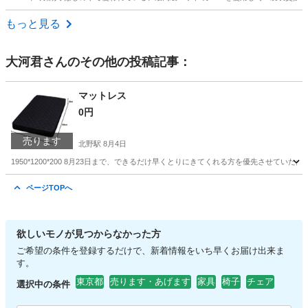
東京
三鷹市
井の頭公園駅
ベッド
日本
もっと見る
大河君
さんのその他の投稿記事：
マットレス
0円
売ります
北野駅
8月4日
1950*1200*200 8月23日まで、できるだけ早くとりにきてくれる方を優先させて
東京
八王子市
北野駅
寝具
ページTOPへ
欲しいモノが見つからなかった方
ご希望の条件を登録するだけで、新着情報をいち早くお届け出来ま
す。
東京都
売ります・あげます
家具
椅子
チェア
選択中の条件