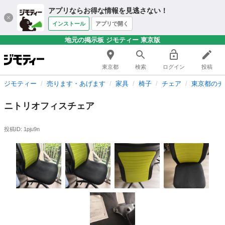
アプリならお得な情報を見逃さない！
インストール
アプリで開く
地元の掲示板 ジモティー 東京版
東京都
検索
ログイン
投稿
ジモティー
売ります・あげます
家具
椅子
チェア
東京都のチ
ニトリオフィスチェア
投稿ID: 1pju9n