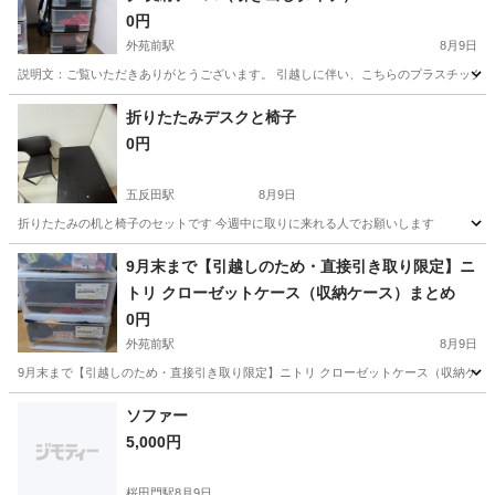
0円
外苑前駅
8月9日
​説明文： ​ご覧いただきありがとうございます。 引越しに伴い、こちらのプラスチック製
東京
渋谷区
外苑前駅
収納家具
折りたたみデスクと椅子
0円
五反田駅
8月9日
折りたたみの机と椅子のセットです 今週中に取りに来れる人でお願いします
東京
品川区
五反田駅
家具
9月末まで【引越しのため・直接引き取り限定】ニ
トリ クローゼットケース（収納ケース）まとめ ​
0円
外苑前駅
8月9日
​9月末まで【引越しのため・直接引き取り限定】ニトリ クローゼットケース（収納ケー
東京
渋谷区
外苑前駅
収納家具
ケース
ソファー
5,000円
桜田門駅
8月9日