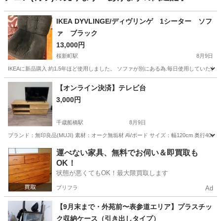
IKEA DYVLINGE/ディヴリンゲ 1シーター ソフ
ァ ブラック
13,000円
桜新町駅
8月9日
IKEAに新品購入 約1.5年ほど使用しました。 ソファが別にある為.毎日使用してい
東京
世田谷区
桜新町駅
ソファ
【オンライン決済】テレビ台
3,000円
千歳船橋駅
8月9日
ブランド：無印良品(MUJI) 素材：オーク無垢材 AVボード サイズ：幅120cm 奥行40
東京
世田谷区
千歳船橋駅
収納家具
コード
運べない家具、無料でお伺い＆即買取も
OK！
状態が悪くてもOK！最大限買取します
プリフラ
Ad
【9月末まで・外苑前〜表参道エリア】プラスチッ
ク収納ケース（引き出しタイプ）