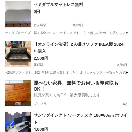
神奈川
藤沢市
その他
セミダブルマットレス無料
0円
竹ノ塚駅
8月9日
セミダブルサイズ（幅約120cm）のマットレスです。 引っ越しのため、お譲りします。 
東京
足立区
竹ノ塚駅
寝具
セミダブル
【オンライン決済】2人掛けソファ IKEA製 2024
年購入
2,500円
要町駅
8月9日
IKEA製ソファです。2024年9月に購入致しました。 より大きなソファを買ったので
東京
豊島区
要町駅
ソファ
運べない家具、無料でお伺い＆即買取も
OK！
状態が悪くてもOK！最大限買取します
プリフラ
Ad
サンワダイレクト ワークデスク 180×60cm ホワイ
ト
4,000円