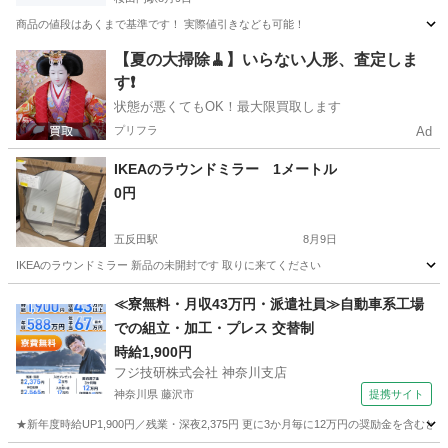
商品の値段はあくまで基準です！ 実際値引きなども可能！
東京
千代田区
桜田門駅
ベッド
ソファー
【夏の大掃除🧹】いらない人形、査定しま
す❗️
状態が悪くてもOK！最大限買取します
プリフラ
Ad
IKEAのラウンドミラー 1メートル
0円
五反田駅
8月9日
IKEAのラウンドミラー 新品の未開封です 取りに来てください
東京
品川区
五反田駅
ミラー/鏡
ミラー
≪寮無料・月収43万円・派遣社員≫自動車系工場
での組立・加工・プレス 交替制
時給1,900円
フジ技研株式会社 神奈川支店
神奈川県 藤沢市
提携サイト
★新年度時給UP1,900円／残業・深夜2,375円 更に3か月毎に12万円の奨励金を含む