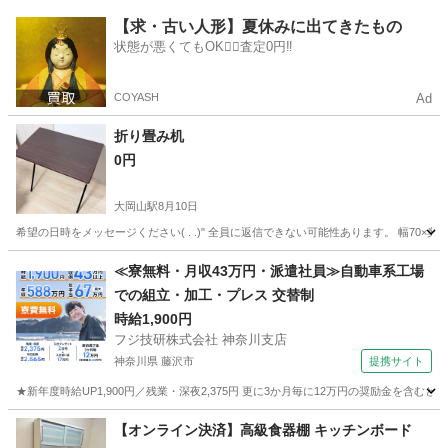
東京
大田区
大岡山駅
インテリア雑貨/小物
一脚
【求・古い人形】夏休みに出てきたもの
状態が悪くてもOK🙆‍♀️査定0円‼️
COYASH
Ad
折り畳み机
0円
大岡山駅
8月10日
希望の日時をメッセージください( . .)" 全員に返信できない可能性あります。 幅70×奥行5
東京
大田区
大岡山駅
オフィス用家具
≪寮無料・月収43万円・派遣社員≫自動車系工場
での組立・加工・プレス 交替制
時給1,900円
フジ技研株式会社 神奈川支店
神奈川県 藤沢市
提携サイト
★新年度時給UP1,900円／残業・深夜2,375円 更に3か月毎に12万円の奨励金を含む
神奈川
藤沢市
その他
【オンライン決済】高級食器棚 キッチンボード