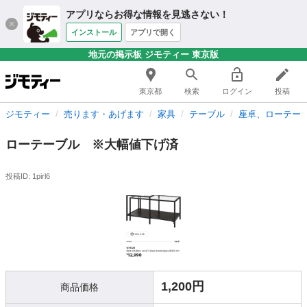
アプリならお得な情報を見逃さない！
インストール
アプリで開く
地元の掲示板 ジモティー 東京版
東京都
検索
ログイン
投稿
ジモティー
売ります・あげます
家具
テーブル
座卓、ローテー
ローテーブル ※大幅値下げ済
投稿ID: 1pirl6
1,200円
商品価格