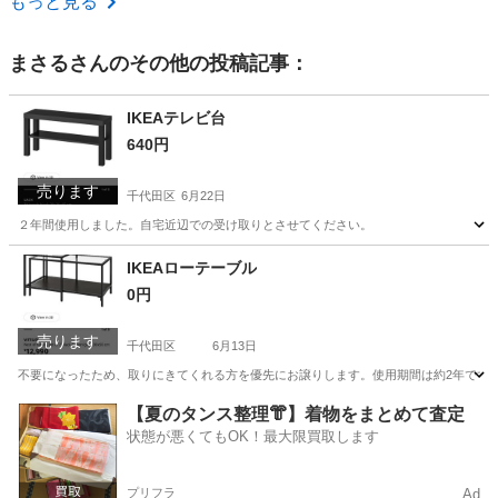
もっと見る
まさる
さんのその他の投稿記事：
IKEAテレビ台
640円
売ります
千代田区
6月22日
２年間使用しました。自宅近辺での受け取りとさせてください。
東京
千代田区
収納家具
IKEA
IKEAローテーブル
0円
売ります
千代田区
6月13日
不要になったため、取りにきてくれる方を優先にお譲りします。使用期間は約2年です。 
東京
千代田区
テーブル
ロー
【夏のタンス整理👘】着物をまとめて査定
状態が悪くてもOK！最大限買取します
プリフラ
Ad