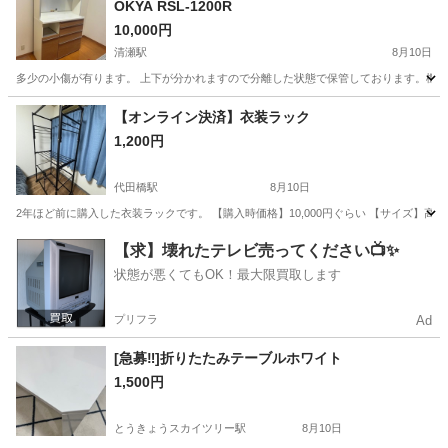
OKYA RSL-1200R
10,000円
清瀬駅
8月10日
多少の小傷が有ります。 上下が分かれますので分離した状態で保管しております。機能的には問
東京
東久留米市
清瀬駅
収納家具
【オンライン決済】衣装ラック
1,200円
代田橋駅
8月10日
2年ほど前に購入した衣装ラックです。 【購入時価格】10,000円ぐらい 【サイズ】高さ
東京
杉並区
代田橋駅
収納家具
ラック
【求】壊れたテレビ売ってください📺✨
状態が悪くてもOK！最大限買取します
プリフラ
Ad
[急募‼️]折りたたみテーブルホワイト
1,500円
とうきょうスカイツリー駅
8月10日