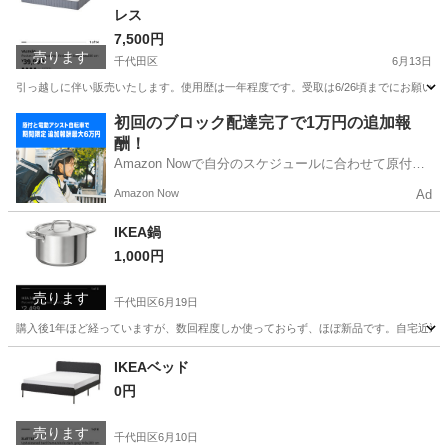
レス
7,500円
売ります
千代田区
6月13日
引っ越しに伴い販売いたします。使用歴は一年程度です。受取は6/26頃までにお願いし
東京
千代田区
寝具
IKEA
初回のブロック配達完了で1万円の追加報
酬！
Amazon Nowで自分のスケジュールに合わせて原付や
電動アシスト自転車で配達し、報酬を獲得しましょ
Amazon Now
Ad
う！
IKEA鍋
1,000円
売ります
千代田区
6月19日
購入後1年ほど経っていますが、数回程度しか使っておらず、ほぼ新品です。自宅近辺
東京
千代田区
調理器具
IKEA
IKEAベッド
0円
売ります
千代田区
6月10日