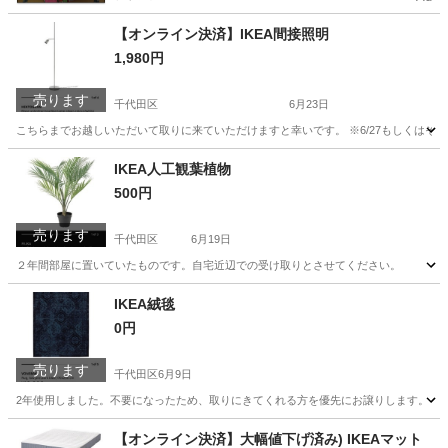
【オンライン決済】IKEA間接照明
1,980円
売ります
千代田区
6月23日
こちらまでお越しいただいて取りに来ていただけますと幸いです。 ※6/27もしくはそ
東京
千代田区
照明器具
間接照明
IKEA人工観葉植物
500円
売ります
千代田区
6月19日
２年間部屋に置いていたものです。自宅近辺での受け取りとさせてください。
東京
千代田区
インテリア雑貨/小物
観葉植物
IKEA絨毯
0円
売ります
千代田区
6月9日
2年使用しました。不要になったため、取りにきてくれる方を優先にお譲りします。
東京
千代田区
カーペット/マット/ラグ
【オンライン決済】大幅値下げ済み) IKEAマット