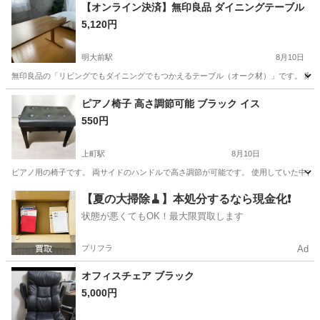
【オンライン決済】無印良品 ダイニングテーブル
5,120円
明大前駅
8月10日
無印良品の「リビングでもダイニングでもつかえるテーブル（オーク材）」です。 家具の
東京
世田谷区
明大前駅
テーブル
ピアノ椅子 高さ調節可能 ブラック イス
550円
上町駅
8月10日
ピアノ用の椅子です。 両サイドのハンドルで高さ調節が可能です。 使用していた中古品
東京
世田谷区
上町駅
椅子
【夏の大掃除🧹】本処分するなら現金化❗️
状態が悪くてもOK！最大限買取します
プリフラ
Ad
オフィスチェア ブラック
5,000円