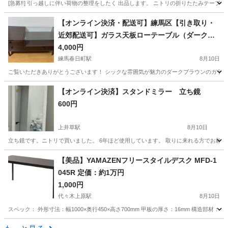
[急募‼️] 引っ越しに伴い荷物の整理をしたく 出品します。 ニトリの折りたたみテーブル 【情報】
東京
台東区
とうきょうスカイツリー駅
テーブル
【オンライン決済・配送可】練馬区【引き取り・
近郊配送可】ガラス天板ローテーブル（ダークブ
折りたたみ
ラウン）／定価約1.7万円
4,000円
練馬春日町駅
8月10日
ご覧いただきありがとうございます！ シックな雰囲気が魅力のダークブラウンのガラステー
東京
練馬区
練馬春日町駅
テーブル
【オンライン決済】スタンドミラー 立ち鏡
600円
上井草駅
8月10日
立ち鏡です。ニトリで買いました。 6年ほど使用しています。 取りに来れる方でお願い
東京
杉並区
上井草駅
ミラー/鏡
ミラー
【美品】YAMAZENフリースタイルデスク MFD-1
045R 定価：約1万円
1,000円
代々木上原駅
8月10日
スペック： 外形寸法：幅1000×奥行450×高さ700mm 甲板の厚さ：16mm 構造
東京
渋谷区
代々木上原駅
テーブル
MFD