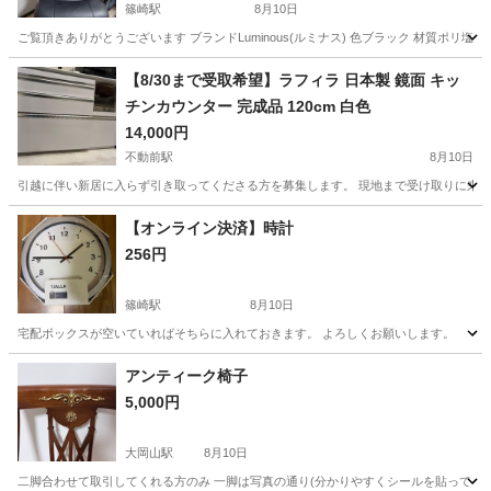
篠崎駅
8月10日
ご覧頂きありがとうございます ブランドLuminous(ルミナス) 色ブラック 材質ポリ塩化ビニル, 
東京
江戸川区
篠崎駅
ソファ
合成皮革
【8/30まで受取希望】ラフィラ 日本製 鏡面 キッ
チンカウンター 完成品 120cm 白色
14,000円
不動前駅
8月10日
引越に伴い新居に入らず引き取ってくださる方を募集します。 現地まで受け取りに来ていただ
東京
目黒区
不動前駅
収納家具
【オンライン決済】時計
256円
篠崎駅
8月10日
宅配ボックスが空いていればそちらに入れておきます。 よろしくお願いします。
東京
江戸川区
篠崎駅
時計
アンティーク椅子
5,000円
大岡山駅
8月10日
二脚合わせて取引してくれる方のみ 一脚は写真の通り(分かりやすくシールを貼ってます)