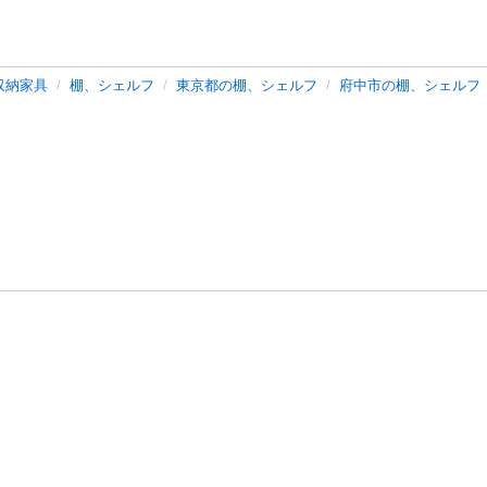
収納家具
棚、シェルフ
東京都の棚、シェルフ
府中市の棚、シェルフ
バシーポリシー
プライバシー・ステートメント
健全化に資する運用
プ
ご利用ガイド
フリーワードで探す
特定商取引法の表示
利用