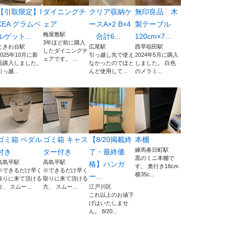
【引取限定】I
ダイニングチ
クリア収納ケ
無印良品 木
KEA グラムベ
ェア
ースA×2 B×4
製テーブル
梅屋敷駅
ルゲット...
合計6...
120cm×7...
3年ほど前に購入
ときわ台駅
広尾駅
西早稲田駅
したダイニングチ
2025年10月に新
引っ越し先で使え
2024年5月に購入
ェアです。 ...
品購入しました。
なかったのでほと
しました。 白色
引っ越...
んど使用して...
のメラミ...
ゴミ箱 ペダル
ゴミ箱 キャス
【8/20掲載終
本棚
練馬春日町駅
付き
ター付き
了・最終価
黒のミニ本棚で
高島平駅
高島平駅
格】ハンガ
す。 奥行き18cm
※できるだけ早く
※できるだけ早く
横35c...
ー...
取りに来て頂ける
取りに来て頂ける
方、 スムー...
方、 スムー...
江戸川区
これ以上のお値下
げはいたしませ
ん。 8/20...