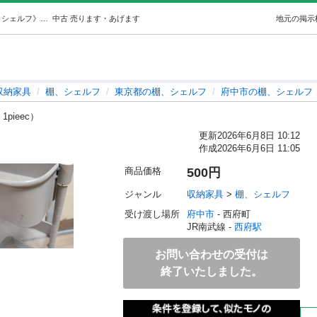
【引き取り先決定】ワゴン (しば) 西府の収納家具《棚、シェルフ》の中古あげます・譲ります｜ジモティーで不用品の処分
中古
売ります・あげます
地元の掲示
収納家具
棚、シェルフ
東京都の棚、シェルフ
府中市の棚、シェルフ
 1pieec）
更新
2026年6月8日 10:12
作成
2026年6月6日 11:05
商品価格
500円
ジャンル
収納家具
 > 
棚、シェルフ
受け渡し場所
府中市
 - 西府町
JR南武線 - 
西府駅
お問い合わせの受付は
終了いたしました。