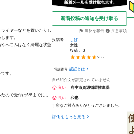
新着投稿の通知を受け取る
ドライヤーなどを置いたりし
違反を報告
注意事項
します。

投稿者
しば
錆やへこみはなく綺麗な状態
女性
投稿： 
3
5.0
(
7
)
認証とは
電話番号
です。

自己紹介文が設定されていません
良い
府中市資源循環推進課
ったので受付は6/8までにし
良い
和也
丁寧なご対応ありがとうございました。
評価をもっと見る