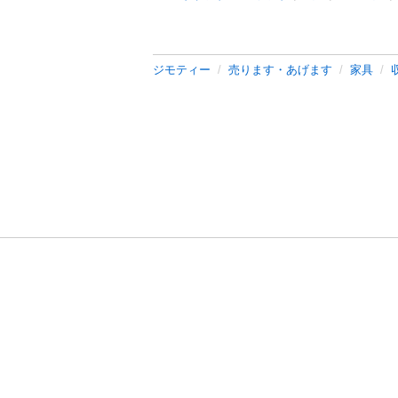
ジモティー
売ります・あげます
家具
利用規約
プライ
運営会社
サイトマッ
© 2011-
2026
Jmty, Inc.