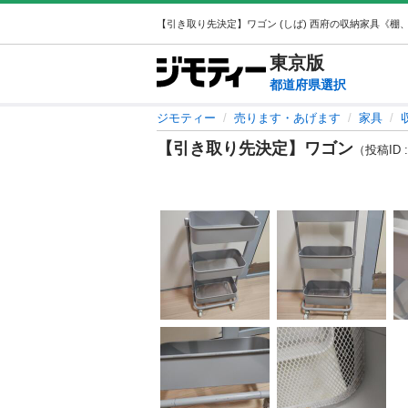
東京
版
都道府県選択
ジモティー
売ります・あげます
家具
【引き取り先決定】ワゴン
（投稿ID :