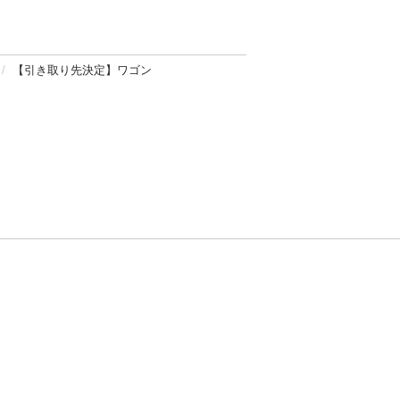
【引き取り先決定】ワゴン
方針
お問い合わせ
者情報の外部送信について