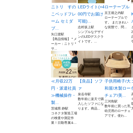
ニトリ すの
LEDライト(+4
ローテーブル
京王堀之内駅
こベッドフレ
00円でお届け
ローテーブルで
ーム セミダ
可能)...
す。 まだきれい
志村坂上駅
な状態で、問...
ブ...
シンプルなデザイ
矢口渡駅
ンのLEDデスクラ
【商品情報】 * メ
イトです。...
ーカー：ニトリ *
サ...
≪月収22万
【良品】ソフ
子供用椅子/大
円・派遣社員
ァ
和屋/木製ロー
泉岳寺駅
≫機械操作・
チェア/美...
数年前に楽天で購
三河島駅
製...
入したソファにな
数年前に買った乳
茨城県 静駅
ります。商品...
幼児用のローチェ
コネクタ製造工場
アです。使わ...
の検査や測定作
業！日勤専属＆...