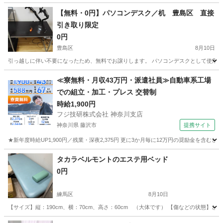
【無料・0円】パソコンデスク／机 豊島区 直接
引き取り限定
0円
豊島区
8月10日
引っ越しに伴い不要になったため、無料でお譲りします。 パソコンデスクとして使用して
東京
豊島区
家具
デスク
≪寮無料・月収43万円・派遣社員≫自動車系工場
での組立・加工・プレス 交替制
時給1,900円
フジ技研株式会社 神奈川支店
神奈川県 藤沢市
提携サイト
★新年度時給UP1,900円／残業・深夜2,375円 更に3か月毎に12万円の奨励金を含む
神奈川
藤沢市
その他
タカラベルモントのエステ用ベッド
0円
練馬区
8月10日
【サイズ】縦：190cm、横：70cm、高さ：60cm （大体です） 【傷などの状態
東京
練馬区
寝具
タカラベルモント