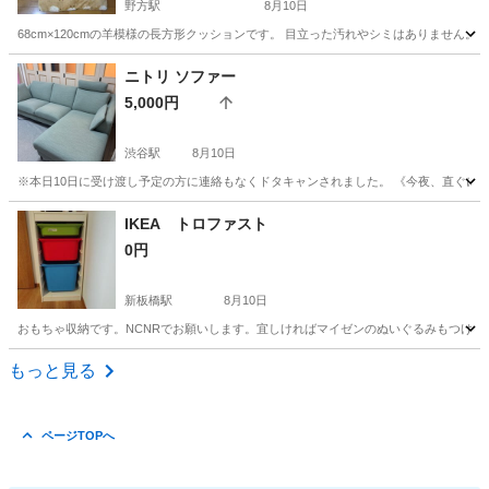
野方駅
8月10日
68cm×120cmの羊模様の長方形クッションです。 目立った汚れやシミはありません
東京
中野区
野方駅
ソファ
ニトリ ソファー
5,000円
渋谷駅
8月10日
※本日10日に受け渡し予定の方に連絡もなくドタキャンされました。 《今夜、直ぐに来ら
東京
渋谷区
渋谷駅
ソファ
IKEA トロファスト
0円
新板橋駅
8月10日
おもちゃ収納です。NCNRでお願いします。宜しければマイゼンのぬいぐるみもつけます！ https://www.ikea.co
東京
北区
新板橋駅
家具
もっと見る
ページTOPへ