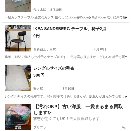
代々木駅
8月10日
一枚ガラステーブル 頑丈なガラス 傷なし 1180cm✖️650cm✖️高さ40cm 取りに来て
東京
渋谷区
代々木駅
テーブル
IKEA SANDSBERG テーブル、椅子2点
0円
西新宿五丁目駅
8月10日
昨年、IKEAで購入した椅子とテーブルです。 色は異なりますが、どちらの椅子も同じ商
東京
新宿区
西新宿五丁目駅
椅子
シングルサイズの毛布
300円
野方駅
8月10日
シングルサイズの毛布です。 特別厚手ではありませんが、肌触りが滑らかで心地よいで
東京
中野区
野方駅
寝具
毛布
【汚れOK‼️】古い洋服、一袋まるまる買取
します✨
状態が悪くてもOK！最大限買取します
プリフラ
Ad