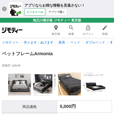
アプリならお得な情報を見逃さない！
インストール
アプリで開く
地元の掲示板 ジモティー 東京版
東京都
検索
ログイン
投稿
ジモティー
売ります・あげます
家具
ベッド
ダブルベッド
東
ベットフレームArmonia
投稿ID: 1phndl
5,000円
商品価格