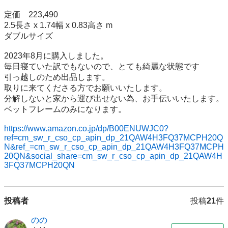
定価　223,490

2.5長さ x 1.74幅 x 0.83高さ m

ダブルサイズ

2023年8月に購入しました。

毎日寝ていた訳でもないので、とても綺麗な状態です

引っ越しのため出品します。

取りに来てくださる方でお願いいたします。

分解しないと家から運び出せない為、お手伝いいたします。

ベットフレームのみになります。

https://www.amazon.co.jp/dp/B00ENUWJC0?
ref=cm_sw_r_cso_cp_apin_dp_21QAW4H3FQ37MCPH20Q
N&ref_=cm_sw_r_cso_cp_apin_dp_21QAW4H3FQ37MCPH
20QN&social_share=cm_sw_r_cso_cp_apin_dp_21QAW4H
3FQ37MCPH20QN
投稿者
投稿
21
件
のの