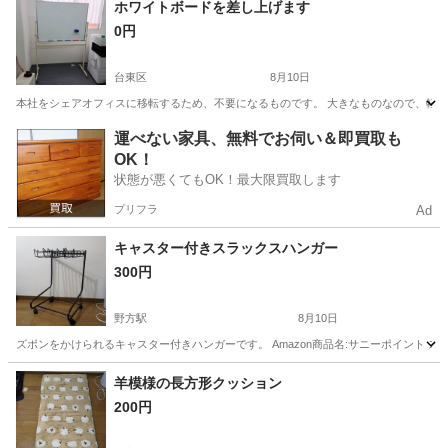
ホワイトボードを差し上げます
0円
台東区
8月10日
本社をシェアオフィスに移転するため、不要になるものです。 大きなものなので、軽
東京
台東区
オフィス用家具
軽トラ
運べない家具、無料でお伺い＆即買取も
OK！
状態が悪くてもOK！最大限買取します
プリフラ
Ad
キャスター付きスラックスハンガー
300円
野方駅
8月10日
ズボンをかけられるキャスター付きハンガーです。 Amazon商品名:サニーポイント スラ
東京
中野区
野方駅
収納家具
羊模様の長方形クッション
200円