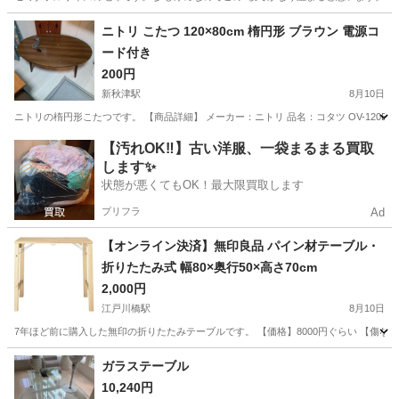
東京
中野区
野方駅
寝具
毛布
ニトリ こたつ 120×80cm 楕円形 ブラウン 電源コ
ード付き
200円
新秋津駅
8月10日
ニトリの楕円形こたつです。 【商品詳細】 メーカー：ニトリ 品名：コタツ OV-120BR カラー：ブ
東京
東村山市
新秋津駅
テーブル
【汚れOK‼️】古い洋服、一袋まるまる買取
します✨
状態が悪くてもOK！最大限買取します
プリフラ
Ad
【オンライン決済】無印良品 パイン材テーブル・
折りたたみ式 幅80×奥行50×高さ70cm
2,000円
江戸川橋駅
8月10日
7年ほど前に購入した無印の折りたたみテーブルです。 【価格】8000円ぐらい 【傷
東京
文京区
江戸川橋駅
テーブル
ガラステーブル
10,240円