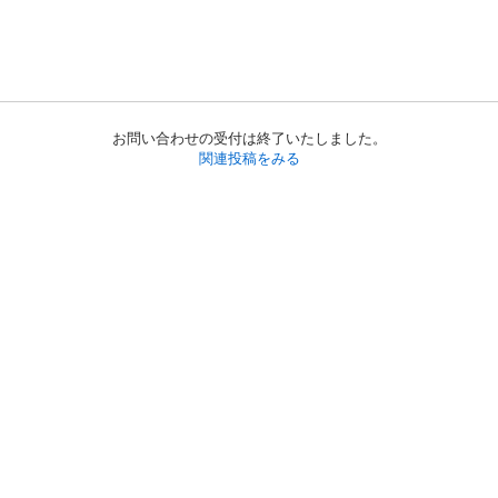
お問い合わせの受付は終了いたしました。
関連投稿をみる
初めての方へ
利用規約
プライバシーポリシー
プライバシー・ステートメント
健全化に資する運用方針
お問い合わせ
運営会社
サイトマップ
ご利用ガイド
フリーワードで探す
PC版で表示
都道府県選択