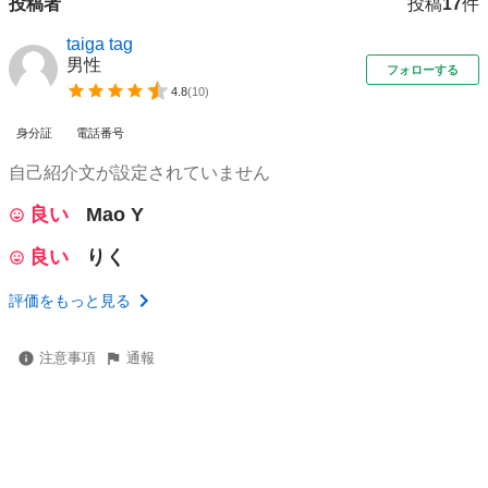
投稿者
投稿
17
件
taiga tag
男性
フォローする
4.8
(
10
)
身分証
電話番号
自己紹介文が設定されていません
良い
Mao Y
良い
りく
評価をもっと見る
注意事項
通報