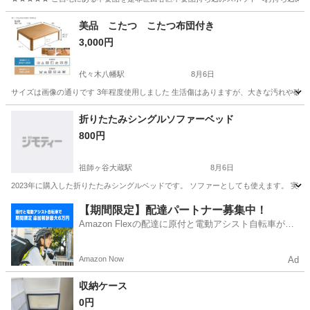
東京
世田谷区
収納家具
スポット
美品 こたつ こたつ布団付き
3,000円
代々木八幡駅
8月6日
サイズは画像の通りです 3年程度使用しました 生活傷はありますが、大きな汚れや破
東京
渋谷区
代々木八幡駅
テーブル
通り
折りたたみシングルソファーベッド
800円
祖師ヶ谷大蔵駅
8月6日
2023年に購入した折りたたみシングルベッドです。 ソファーとしても使えます。 実質使用
東京
世田谷区
祖師ヶ谷大蔵駅
ベッド
【期間限定】配達パートナー募集中！
Amazon Flexの配達に原付と電動アシスト自転車が登
場！
Amazon Now
Ad
収納ケース
0円