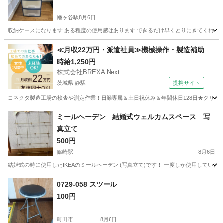
幡ヶ谷駅
8月6日
収納ケースになります ある程度の使用感はあります できるだけ早くとりにきてくれる
東京
渋谷区
幡ヶ谷駅
収納家具
≪月収22万円・派遣社員≫機械操作・製造補助
時給1,250円
株式会社BREXA Next
茨城県 静駅
提携サイト
コネクタ製造工場の検査や測定作業！日勤専属＆土日祝休み＆年間休日128日★クリーン
茨城
常陸大宮市
静駅
その他
ミールヘーデン 結婚式ウェルカムスペース 写
真立て
500円
篠崎駅
8月6日
結婚式の時に使用したIKEAのミールヘーデン (写真立て)です！ 一度しか使用していません。 当日はこんな感じ
東京
江戸川区
篠崎駅
インテリア雑貨/小物
ミールヘーデン
0729-058 スツール
100円
町田市
8月6日