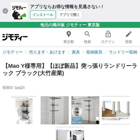
アプリならお得な情報を見逃さない！
インストール
アプリで開く
地元の掲示板 ジモティー 東京版
東京都
検索
ログイン
投稿
ジモティー
売ります・あげます
家具
収納家具
ランドリー収納
【Mao Y様専用】【ほぼ新品】突っ張りランドリーラ
ック ブラック(大竹産業)
投稿ID: 1paj1h