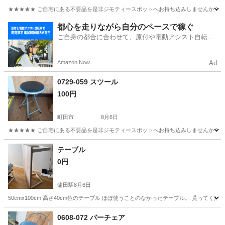
★★★★★ ご自宅にある不要品を是非ジモティースポットへお持ち込みしませんか？ 家
東京
町田市
椅子
現地
都心を走りながら自分のペースで稼ぐ
ご自身の都合に合わせて、原付や電動アシスト自転車
で配達
Amazon Now
Ad
0729-059 スツール
100円
町田市
8月6日
★★★★★ ご自宅にある不要品を是非ジモティースポットへお持ち込みしませんか？ 家
東京
町田市
椅子
現地
テーブル
0円
蒲田駅
8月6日
50cmx100cm 高さ40cm位のテーブル ほぼ使うことのなかったテーブル。 貰ってく
東京
大田区
蒲田駅
テーブル
0608-072 バーチェア