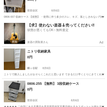
世田谷区
8月6日
0806-007 収納ケース 【状態】 ・使用に伴う多少のスレ、キズ、落としきれない汚
東京
世田谷区
収納家具
現地
【求】使わない楽器🎸売ってください‼️
状態が悪くてもOK✨無料査定
楽器の買取屋さん
Ad
ニトリ収納家具
0円
幡ヶ谷駅
8月6日
ニトリで購入しましたがおそらくこれだと思います できるだけ早くとりにきてくれる方
東京
渋谷区
幡ヶ谷駅
収納家具
0806-255 【無料】 3段収納ケース
0円
世田谷区
8月6日
★★★★★ ご自宅にある不要品を是非世田谷区不要品持ち込みスポットへお持ち込みしません