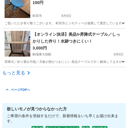
100円
町田市
8月6日
ご覧いただき有り難うございます。 町田市とジモティーが連携して運営しています。 粗
東京
町田市
椅子
リユース
【オンライン決済】美品✨昇降式テーブル／しっ
かりした作り！水跡つきにくい！
3,000円
駒場東大前駅
8月6日
昇降式／折り畳み可能／天板が跡がつきにくい 美品テーブルです✨ 解体してますが一つ一つ
東京
目黒区
駒場東大前駅
テーブル
もっと見る
ページTOPへ
欲しいモノが見つからなかった方
ご希望の条件を登録するだけで、新着情報をいち早くお届け出来ま
す。