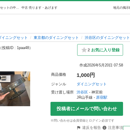
ダークグレー色ガラス製のお皿 (MrP) 原宿のダイニングセットの中古あげます・譲ります｜ジモティーで不用品の処分
中古
売ります・あげます
地元の掲示
ダイニングセット
東京都のダイニングセット
渋谷区のダイニングセット
（投稿ID : 1paa48）
2
お気に入り登録
作成
2026年5月20日 07:58
商品価格
1,000円
ジャンル
ダイニングセット
受け渡し場所
渋谷区
 - 神宮前
JR山手線 - 
原宿駅
投稿者にメールで問い合わせ
※問い合わせは会員登録とログイン必須です
違反を報告
注意事項