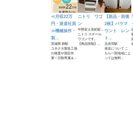
≪月収22万
ニトリ ワゴ
【新品・前後
円・派遣社員
ン
2枚】パラマ
中野富士見町駅...
≫機械操作・
ウント レン
ニトリ スチール
製...
ト...
ワゴンです。
茨城県 静駅
【商品情報】...
北赤羽駅
コネクタ製造工場
発送について こ
の検査や測定作
ちら一部地域によ
業！日勤専属＆...
っては無料...