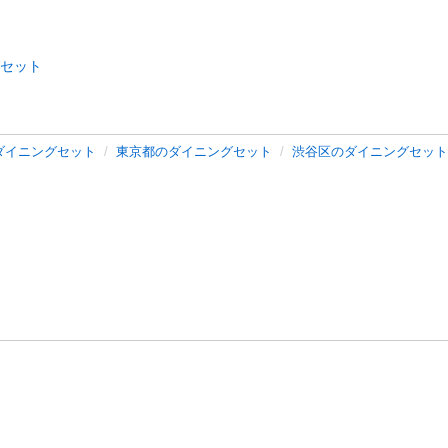
セット
ダイニングセット
東京都のダイニングセット
渋谷区のダイニングセット
バシーポリシー
プライバシー・ステートメント
健全化に資する運用
プ
ご利用ガイド
フリーワードで探す
特定商取引法の表示
利用