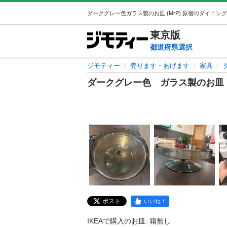
東京
版
都道府県選択
ジモティー
売ります・あげます
家具
ダークグレー色 ガラス製のお皿
ポスト
いいね！
IKEAで購入のお皿: 箱無し
