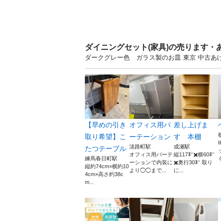
ダイニングセット(家具)の売ります・
ダークグレー色 ガラス製のお皿 東京 中古
【早めの引き
オフィス用パ
差し上げま
取り希望】こ
ーテーション
す 本棚
淡路町駅
成瀬駅
たつテーブル
オフィス用パーテ
縦117㌢✖️横60㌢
練馬春日町駅
ぐ
ーションで内装に
✖️奥行30㌢ 取り
縦約74cm×横約10
より◯◯まで...
に...
4cm×高さ約38c
m...