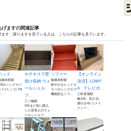
あげますの関連記事
あげます・譲りますを見ている人は、こちらの記事も見ています。
ベッド
ホチキスで壁
ソファー
【オンライン
板橋本町駅
板橋本町駅
掛け収納 ウォ
決済】LOWY
IKEA シングルベ
鮮やかなレッドカ
ールシェル
A テレビボ...
ッド(スノコ) 7年
ラーのシンプルで
...
機能的なソフ...
三軒茶屋駅
フ...
幅160、高さ31、
三ノ輪駅
奥行き45 リメイ
5年ほど前に購入
クシー...
した壁美人のウォ
ールシェルフ...