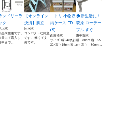
ランドリーラ
【オンライン
ニトリ 小物収
🏠新生活に！
ック
決済】脚立
納ケース FD
萩原 ローテー
池上駅
国立駅
(S) ...
ブル すぐ...
新品未使用です。
コンパクトな脚立
面影橋駅
東中野駅
楽天にて購入し、
です。 軽くて丈
サイズ: 幅24×奥行
横 80cm 縦 55
途中まで...
夫です。
32×高さ15cm 素...
cm 高さ 30cm ...