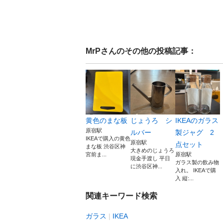
MrP
さんのその他の投稿記事：
黄色のまな板
じょうろ シ
IKEAのガラス
原宿駅
ルバー
製ジャグ 2
IKEAで購入の黄色
原宿駅
点セット
まな板 渋谷区神
大きめのじょうろ
宮前ま...
原宿駅
現金手渡し 平日
ガラス製の飲み物
に渋谷区神...
入れ。 IKEAで購
入 縦:...
関連キーワード検索
ガラス
IKEA