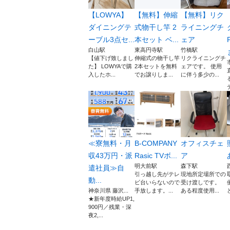
【LOWYA】
【無料】伸縮
【無料】リク
ダイニングテ
式物干し竿 2
ライニングチ
ーブル3点セ...
本セット ベ...
ェア
白山駅
東高円寺駅
竹橋駅
【値下げ致しまし
伸縮式の物干し竿
リクライニングチ
た】 LOWYAで購
2本セットを無料
ェアです。 使用
入したホ...
でお譲りしま...
に伴う多少の...
≪寮無料・月
B-COMPANY
オフィスチェ
収43万円・派
Rasic TVボ...
ア
明大前駅
森下駅
遣社員≫自
引っ越し先がテレ
現地所定場所での
動...
ビ台いらないので
受け渡しです。
神奈川県 藤沢...
手放します。...
ある程度使用...
★新年度時給UP1,
900円／残業・深
夜2,...