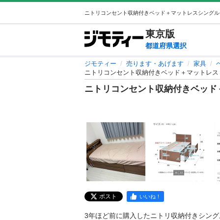
東京
版
都道府県選択
ジモティー
売ります・あげます
家具
ニトリコンセント収納付きベッド＋マットレス
ニトリコンセント収納付きベッド
ポスト
いいね！
3年ほど前に購入したニトリ収納付きシング