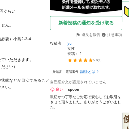
円ぐらい

新着投稿の通知を受け取る
せん。

違反を報告
注意事項
）小島2-3-4

投稿者
yu
女性
投稿： 
1
ていただきます。

5.0
(
1
)
ださい）

認証とは
身分証
電話番号
や状態などが目安であること
自己紹介文が設定されていません
さい。

良い
spoon
親切かつ丁寧なご対応で安心してお取引を
させて頂きました。ありがとうございまし
た。