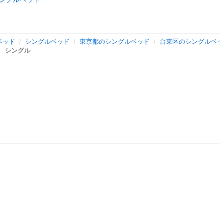
ベッド
シングルベッド
東京都のシングルベッド
台東区のシングルベ
 シングル
バシーポリシー
プライバシー・ステートメント
健全化に資する運用
プ
ご利用ガイド
フリーワードで探す
特定商取引法の表示
利用