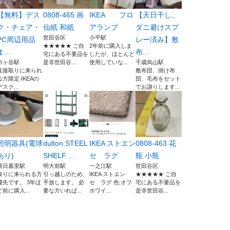
【無料】デス
0808-465 画
IKEA フロ
【天日干し、
ク・チェア・
仙紙 和紙
アランプ
ダニ避けスプ
世田谷区
小平駅
PC周辺用品
レー済み】敷
★★★★★ ご自
2年前に購入しま
ま...
布...
宅にある不要品を
したが、ほとんど
市ヶ谷駅
是非世田谷...
使用していな...
千歳烏山駅
直接取りに来られ
敷布団、掛け布
る方限定 IKEAの
団、毛布をセット
デスク...
でお譲りします...
照明器具(電球
dulton STEEL
IKEA ストエン
0808-463 花
あり)
SHELF ...
セ ラグ
瓶 小瓶
西日暮里駅
明大前駅
一之江駅
世田谷区
取りに来られる方
引っ越しのため、
IKEA ストエン
★★★★★ ご自
優先です。 3年ほ
手放します。 必
セ ラグ 色:オフ
宅にある不要品を
ど前に購入...
要な方いれば...
ホワイ...
是非世田谷...