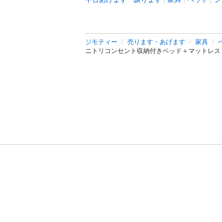
ジモティー
売ります・あげます
家具
ニトリコンセント収納付きベッド＋マットレス
利用規約
プライ
運営会社
サイトマッ
© 2011-
2026
Jmty, Inc.