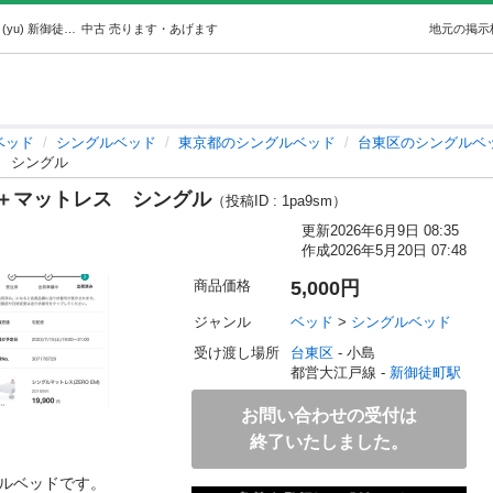
ニトリコンセント収納付きベッド＋マットレスシングル (yu) 新御徒町のベッド《シングルベッド》の中古あげます・譲ります｜ジモティーで不用品の処分
中古
売ります・あげます
地元の掲示
ベッド
シングルベッド
東京都のシングルベッド
台東区のシングルベ
 シングル
＋マットレス シングル
（投稿ID : 1pa9sm）
更新
2026年6月9日 08:35
作成
2026年5月20日 07:48
商品価格
5,000円
ジャンル
ベッド
 > 
シングルベッド
受け渡し場所
台東区
 - 小島
都営大江戸線 - 
新御徒町駅
お問い合わせの受付は
終了いたしました。
ルベッドです。
