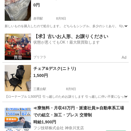
0円
赤羽駅
8月9日
新しいものを購入したので処分します。 どちらもシングル、多少のシミあり。 匂いやカ
東京
北区
赤羽駅
寝具
敷布団
【求】古いお人形、お譲りください
状態が悪くてもOK！最大限買取します
プリフラ
Ad
チェア&デスク(ニトリ)
1,500円
三鷹台駅
8月9日
【ローテーブル 1,500円】引っ越しのためお譲りします 引っ越しに伴い不要になった
東京
三鷹市
三鷹台駅
椅子
ニトリ
≪寮無料・月収43万円・派遣社員≫自動車系工場
での組立・加工・プレス 交替制
時給1,900円
フジ技研株式会社 神奈川支店