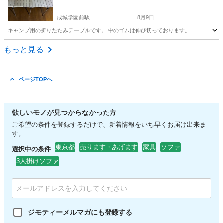
成城学園前駅
8月9日
キャンプ用の折りたたみテーブルです。 中のゴムは伸び切っております。
東京
世田谷区
成城学園前駅
テーブル
折りたたみ
もっと見る
ページTOPへ
欲しいモノが見つからなかった方
ご希望の条件を登録するだけで、新着情報をいち早くお届け出来ま
す。
東京都
売ります・あげます
家具
ソファ
選択中の条件
3人掛けソファ
ジモティーメルマガにも登録する