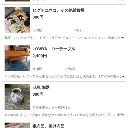
ヒグチユウコ、その他雑貨屋
300円
大門駅
8月9日
花瓶 パンパスグラス ドライフラワー アロマキャンドル ヒグチユウコ 猫ポスター
東京
港区
大門駅
家具
LOWYA ローテーブル
2,400円
綾瀬駅
8月9日
※8/16に新しいテーブルが来るため8/15までに受け渡し決めます。 LOWYAで購入
東京
足立区
綾瀬駅
テーブル
花瓶 陶器
300円
京王多摩センター駅
8月9日
高18cm程 メジャーが無く感覚なので自転車と比べて大体を把握下さい。早い方優先い
東京
多摩市
京王多摩センター駅
インテリア雑貨/小物
敷布団、掛け布団