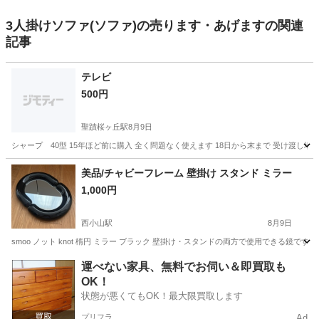
3人掛けソファ(ソファ)の売ります・あげますの関連
記事
テレビ
500円
聖蹟桜ヶ丘駅
8月9日
シャープ 40型 15年ほど前に購入 全く問題なく使えます 18日から末まで 受け渡
東京
多摩市
聖蹟桜ヶ丘駅
家具
全く
美品/チャビーフレーム 壁掛け スタンド ミラー
1,000円
西小山駅
8月9日
smoo ノット knot 楕円 ミラー ブラック 壁掛け・スタンドの両方で使用できる鏡です。 
東京
目黒区
西小山駅
ミラー/鏡
運べない家具、無料でお伺い＆即買取も
OK！
状態が悪くてもOK！最大限買取します
プリフラ
Ad