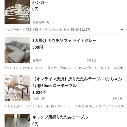
ハンガー
0円
西荻窪駅
8月9日
ハンガー6本 自宅まで取りに来ていただける方 8/9.10.11.15夜
東京
杉並区
西荻窪駅
家具
3人掛け カウチソファ ライトグレー
500円
曳舟駅
8月9日
3人がけソファーになります。 取り外し可能なので、色んな形にもできます。 ※右の
東京
墨田区
曳舟駅
ソファ
【オンライン決済】折りたたみテーブル 机 ちゃぶ
台 幅60cm ローテーブル
1,024円
八幡山駅
8月9日
折りたたみテーブル 机 ちゃぶ台 幅60cm ローテーブル 座卓 おしゃれ パソコンデス
東京
杉並区
八幡山駅
テーブル
キャンプ用折りたたみテーブル
0円