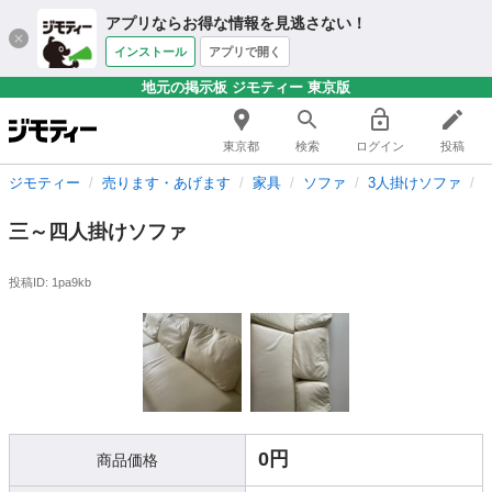
アプリならお得な情報を見逃さない！
インストール
アプリで開く
地元の掲示板 ジモティー 東京版
東京都
検索
ログイン
投稿
ジモティー
売ります・あげます
家具
ソファ
3人掛けソファ
三～四人掛けソファ
投稿ID: 1pa9kb
0円
商品価格