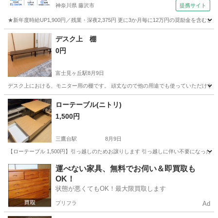
神奈川県 藤沢市
提携サイト
★新年度時給UP1,900円／残業・深夜2,375円 更に3か月毎に12万円の奨励金を含む
神奈川
藤沢市
その他
デスク上 棚
0円
富士見ヶ丘駅
8月9日
デスク上における、モニター用の棚です。 頑丈なので他の用途でも使っていただけると思います。
東京
杉並区
富士見ヶ丘駅
収納家具
ローテーブル(ニトリ)
1,500円
三鷹台駅
8月9日
【ローテーブル 1,500円】引っ越しのためお譲りします 引っ越しに伴い不要になった
東京
三鷹市
三鷹台駅
テーブル
運べない家具、無料でお伺い＆即買取も
OK！
状態が悪くてもOK！最大限買取します
プリフラ
Ad