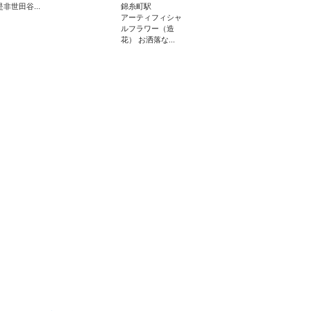
是非世田谷...
錦糸町駅
アーティフィシャ
ルフラワー（造
花） お洒落な...