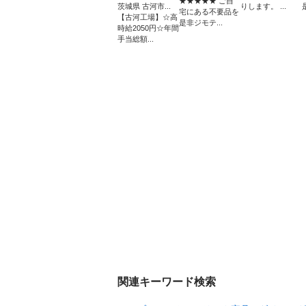
★★★★★ ご自
茨城県 古河市...
りします。 ...
宅にある不要品を
【古河工場】☆高
是非ジモテ...
時給2050円☆年間
手当総額...
関連キーワード検索