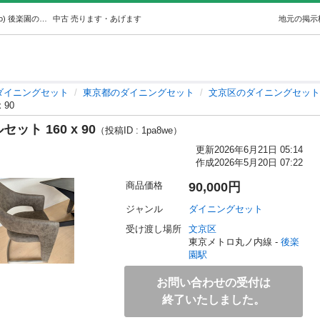
カリモク家具: ダイニングテーブルセット 160 x 90 (Nero) 後楽園のダイニングセットの中古あげます・譲ります｜ジモティーで不用品の処分
中古
売ります・あげます
地元の掲示
ダイニングセット
東京都のダイニングセット
文京区のダイニングセット
90
ト 160 x 90
（投稿ID : 1pa8we）
更新
2026年6月21日 05:14
作成
2026年5月20日 07:22
商品価格
90,000円
ジャンル
ダイニングセット
受け渡し場所
文京区
東京メトロ丸ノ内線 - 
後楽
園駅
お問い合わせの受付は
終了いたしました。