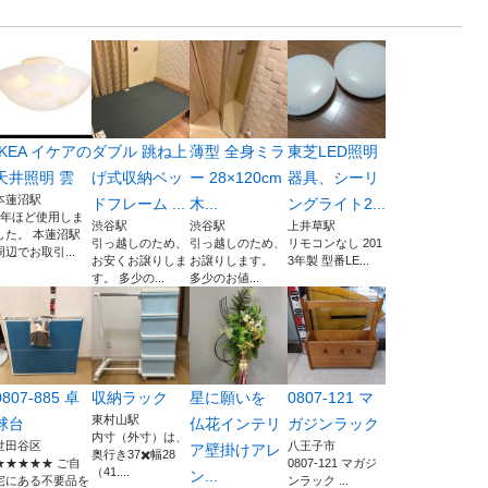
IKEA イケアの
ダブル 跳ね上
薄型 全身ミラ
東芝LED照明
天井照明 雲
げ式収納ベッ
ー 28×120cm
器具、シーリ
本蓮沼駅
ドフレーム ...
木...
ングライト2...
2年ほど使用しま
渋谷駅
渋谷駅
上井草駅
した。 本蓮沼駅
引っ越しのため、
引っ越しのため、
リモコンなし 201
周辺でお取引...
お安くお譲りしま
お譲りします。
3年製 型番LE...
す。 多少の...
多少のお値...
0807-885 卓
収納ラック
星に願いを
0807-121 マ
東村山駅
球台
仏花インテリ
ガジンラック
内寸（外寸）は、
世田谷区
八王子市
ア壁掛けアレ
奥行き37✖️幅28
★★★★★ ご自
0807-121 マガジ
（41....
ン...
宅にある不要品を
ンラック ...