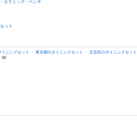
セラミック
ベンチ
セット
ダイニングセット
東京都のダイニングセット
文京区のダイニングセット
90
バシーポリシー
プライバシー・ステートメント
健全化に資する運用