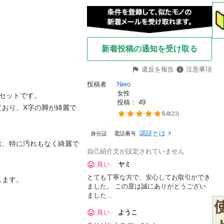
新着投稿の通知を受け取る
違反を報告
注意事項
投稿者
Nero
女性
セットです。

投稿： 
49
ており、X字の脚が綺麗で
5.0
(
23
)
認証とは
身分証
電話番号
は、特に汚れもなく綺麗で
自己紹介文が設定されていません
良い
ヤミ
とても丁寧な方で、安心してお取引ができ
ます。

ました。 この度は誠にありがとうござい
ました...
良い
ようこ