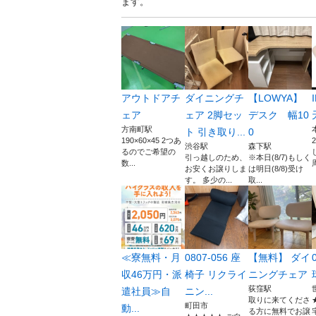
ます。
アウトドアチ
ダイニングチ
【LOWYA】
ェア
ェア 2脚セッ
デスク 幅10
方南町駅
ト 引き取り...
0
190×60×45 2つあ
渋谷駅
森下駅
るのでご希望の
引っ越しのため、
※本日(8/7)もしく
数...
お安くお譲りしま
は明日(8/8)受け
す。 多少の...
取...
≪寮無料・月
0807-056 座
【無料】 ダイ
収46万円・派
椅子 リクライ
ニングチェア
荻窪駅
遣社員≫自
ニン...
取りに来てくださ
町田市
動...
る方に無料でお譲