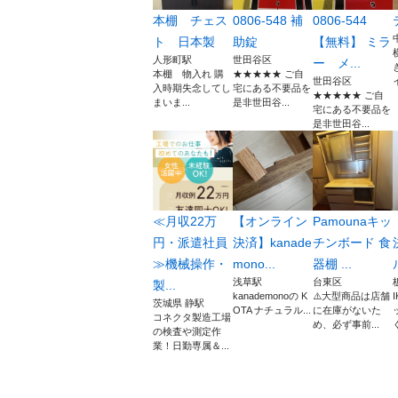
本棚 チェス
0806-548 補
0806-544
ト 日本製
助錠
【無料】 ミラ
人形町駅
世田谷区
ー メ...
本棚 物入れ 購
★★★★★ ご自
世田谷区
入時期失念してし
宅にある不要品を
★★★★★ ご自
まいま...
是非世田谷...
宅にある不要品を
是非世田谷...
≪月収22万
【オンライン
Pamounaキッ
円・派遣社員
決済】kanade
チンボード 食
≫機械操作・
mono...
器棚 ...
浅草駅
台東区
製...
kanademonoの K
⚠️大型商品は店舗
茨城県 静駅
OTA ナチュラル...
に在庫がないた
コネクタ製造工場
め、必ず事前...
ぐ
の検査や測定作
業！日勤専属＆...