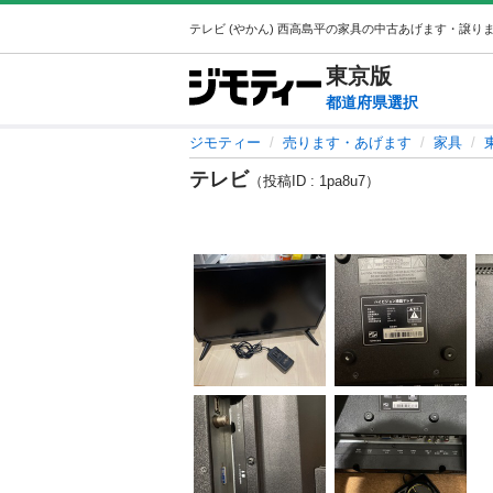
東京
版
都道府県選択
ジモティー
売ります・あげます
家具
テレビ
（投稿ID : 1pa8u7）