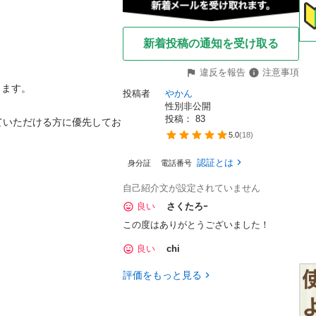
新着投稿の通知を受け取る
違反を報告
注意事項
ます。

投稿者
やかん
性別非公開
投稿： 
83
ていただける方に優先してお
5.0
(
18
)
認証とは
身分証
電話番号
自己紹介文が設定されていません
良い
さくたろｰ
この度はありがとうございました！
良い
chi
評価をもっと見る