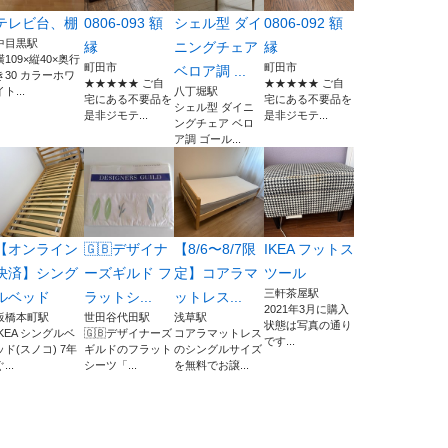
テレビ台、棚
0806-093 額
シェル型 ダイ
0806-092 額
中目黒駅
縁
ニングチェア
縁
横109×縦40×奥行
町田市
町田市
ベロア調 ...
き30 カラーホワ
★★★★★ ご自
★★★★★ ご自
イト...
八丁堀駅
宅にある不要品を
宅にある不要品を
シェル型 ダイニ
是非ジモテ...
是非ジモテ...
ングチェア ベロ
ア調 ゴール...
【オンライン
🇬🇧デザイナ
【8/6〜8/7限
IKEA フットス
決済】シング
ーズギルド フ
定】コアラマ
ツール
三軒茶屋駅
ルベッド
ラットシ...
ットレス...
2021年3月に購入
板橋本町駅
世田谷代田駅
浅草駅
状態は写真の通り
IKEA シングルベ
🇬🇧デザイナーズ
コアラマットレス
です...
ッド(スノコ) 7年
ギルドのフラット
のシングルサイズ
...
シーツ「...
を無料でお譲...