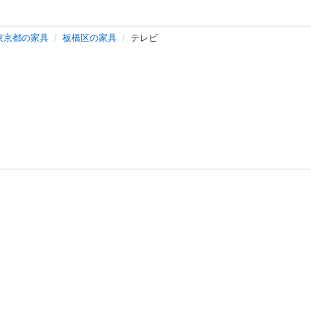
東京都の家具
板橋区の家具
テレビ
バシーポリシー
プライバシー・ステートメント
健全化に資する運用
プ
ご利用ガイド
フリーワードで探す
特定商取引法の表示
利用