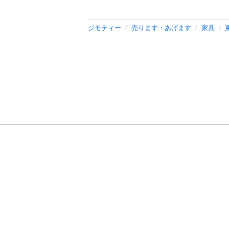
ジモティー
売ります・あげます
家具
利用規約
プライ
運営会社
サイトマッ
© 2011-
2026
Jmty, Inc.