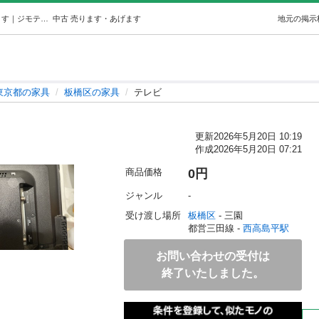
テレビ (やかん) 西高島平の家具の中古あげます・譲ります｜ジモティーで不用品の処分
中古
売ります・あげます
地元の掲示
東京都の家具
板橋区の家具
テレビ
更新
2026年5月20日 10:19
作成
2026年5月20日 07:21
商品価格
0円
ジャンル
-
受け渡し場所
板橋区
 - 三園
都営三田線 - 
西高島平駅
お問い合わせの受付は
終了いたしました。