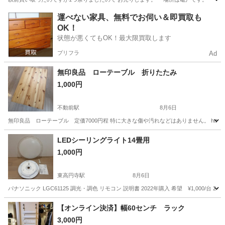
東京
江東区
亀戸駅
オフィス用家具
オフィス
運べない家具、無料でお伺い＆即買取も
OK！
状態が悪くてもOK！最大限買取します
プリフラ
Ad
無印良品 ローテーブル 折りたたみ
1,000円
不動前駅
8月6日
無印良品 ローテーブル 定価7000円程 特に大きな傷や汚れなどはありません。 https://a
東京
品川区
不動前駅
テーブル
LEDシーリングライト14畳用
1,000円
東高円寺駅
8月6日
パナソニック LGC61125 調光・調色 リモコン 説明書 2022年購入 希望 ¥1,000/台 2
東京
杉並区
東高円寺駅
照明器具
シーリングライト
【オンライン決済】幅60センチ ラック
3,000円