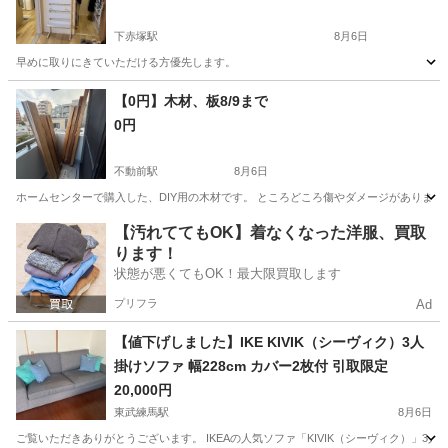
下赤塚駅
8月6日
早めに取りにきていただける方優先します。
東京
板橋区
下赤塚駅
収納家具
【0円】木材、板8/9まで
0円
不動前駅
8月6日
ホームセンターで購入した、DIY用の木材です。 ところどころ傷やダメージがあります！ 1×4
東京
品川区
不動前駅
その他
木材
【汚れててもOK】着なくなった洋服、買取
ります！
状態が悪くてもOK！最大限買取します
プリフラ
Ad
【値下げしました】IKE KIVIK（シーヴィク）3人
掛けソファ 幅228cm カバー2枚付 引取限定
20,000円
東武練馬駅
8月6日
ご覧いただきありがとうございます。 IKEAの人気ソファ「KIVIK（シーヴィク）」3人掛けをお