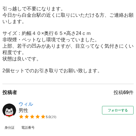
引っ越しで不要になります。

今日から白金台駅の近くに取りにいただける方、ご連絡お願
いします。

サイズ：約幅４０×奥行６５×高さ24ｃｍ

非喫煙・ペットなし環境で使っていました。

上部、若干の凹みがありますが、目立ってなく気付きにくい
程度です。

状態は良いです。

2個セットでのお引き取りでお願い致します。
投稿者
投稿
69
件
ウィル
男性
フォローする
5.0
(
29
)
身分証
電話番号