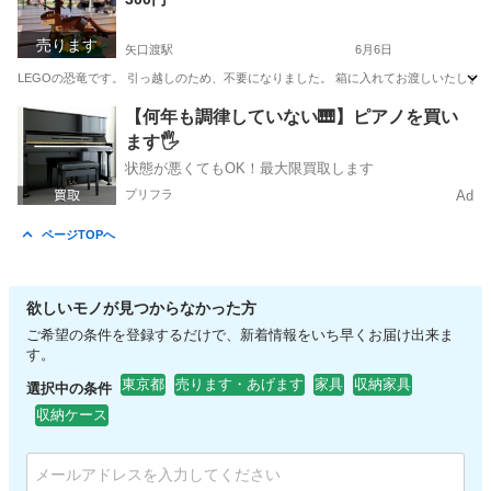
売ります
矢口渡駅
6月6日
LEGOの恐竜です。 引っ越しのため、不要になりました。 箱に入れてお渡しいたします。 こ
東京
大田区
矢口渡駅
インテリア雑貨/小物
LEGO
【何年も調律していない🎹】ピアノを買い
ます🖐️
状態が悪くてもOK！最大限買取します
プリフラ
Ad
ページTOPへ
欲しいモノが見つからなかった方
ご希望の条件を登録するだけで、新着情報をいち早くお届け出来ま
す。
東京都
売ります・あげます
家具
収納家具
選択中の条件
収納ケース