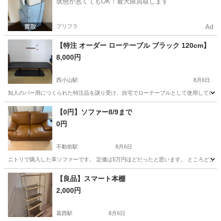
状態が悪くてもOK！最大限買取します
プリフラ
Ad
【特注 オーダー ローテーブル ブラック 120cm】
8,000円
西小山駅
8月6日
知人のバー用につくられた特注品を譲り受け、自宅でローテーブルとして使用していまし
東京
品川区
西小山駅
テーブル
【0円】ソファー8/9まで
0円
不動前駅
8月6日
ニトリで購入した革ソファーです。 定価は5万円ほどだったと思います。 ところどころ傷や
東京
品川区
不動前駅
ソファ
【良品】スマート本棚
2,000円
葛西駅
8月6日