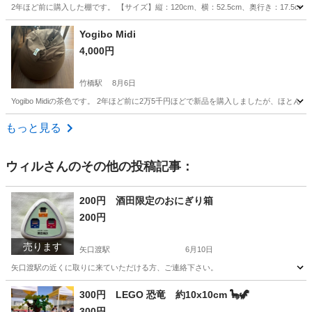
2年ほど前に購入した棚です。 【サイズ】縦：120cm、横：52.5cm、奥行き：17.
東京
江戸川区
葛西駅
収納家具
Yogibo Midi
4,000円
竹橋駅
8月6日
Yogibo Midiの茶色です。 2年ほど前に2万5千円ほどで新品を購入しましたが、ほ
東京
千代田区
竹橋駅
椅子
もっと見る
ウィル
さんのその他の投稿記事：
200円 酒田限定のおにぎり箱
200円
売ります
矢口渡駅
6月10日
矢口渡駅の近くに取りに来ていただける方、ご連絡下さい。
東京
大田区
矢口渡駅
その他
300円 LEGO 恐竜 約10x10cm 🦕🦖
300円