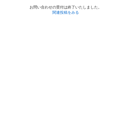
お問い合わせの受付は終了いたしました。
関連投稿をみる
初めての方へ
利用規約
プライバシーポリシー
プライバシー・ステートメント
健全化に資する運用方針
お問い合わせ
運営会社
サイトマップ
ご利用ガイド
フリーワードで探す
PC版で表示
都道府県選択
特定商取引法の表示
利用者情報の外部送信について
© 2011-
2026
Jmty, Inc.