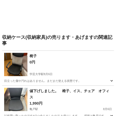
収納ケース(収納家具)の売ります・あげますの関連記
事
椅子
0円
学芸大学駅
8月6日
目立った傷や汚れはありません。まだまだ使える状態です。
東京
目黒区
学芸大学駅
椅子
値下げしました。 椅子、イス、チェア オフィ
ス
1,990円
亀戸駅
8月6日
以前買い取ったのですが1つ余りましたので お売りします。 場所は亀戸です。