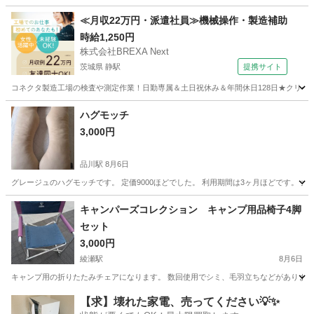
東京
板橋区
東武練馬駅
ソファ
≪月収22万円・派遣社員≫機械操作・製造補助
時給1,250円
株式会社BREXA Next
茨城県 静駅
提携サイト
コネクタ製造工場の検査や測定作業！日勤専属＆土日祝休み＆年間休日128日★クリーン
茨城
常陸大宮市
静駅
その他
ハグモッチ
3,000円
品川駅
8月6日
グレージュのハグモッチです。 定価9000ほどでした。 利用期間は3ヶ月ほどです。 
東京
港区
品川駅
寝具
キャンパーズコレクション キャンプ用品椅子4脚
セット
3,000円
綾瀬駅
8月6日
キャンプ用の折りたたみチェアになります。 数回使用でシミ、毛羽立ちなどがあります
東京
足立区
綾瀬駅
椅子
【求】壊れた家電、売ってください💡✨