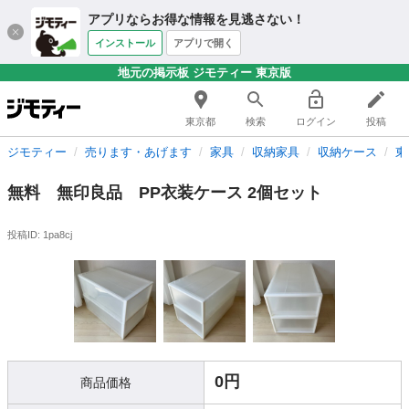
アプリならお得な情報を見逃さない！
インストール
アプリで開く
地元の掲示板 ジモティー 東京版
東京都
検索
ログイン
投稿
ジモティー
売ります・あげます
家具
収納家具
収納ケース
東
無料 無印良品 PP衣装ケース 2個セット
投稿ID: 1pa8cj
0円
商品価格