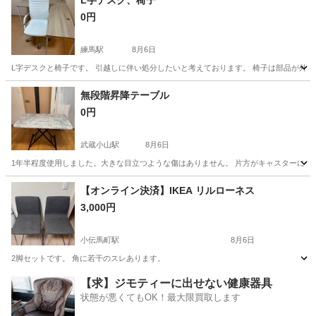
L字デスク、椅子
0円
練馬駅
8月6日
L字デスクと椅子です。 引越しに伴い処分したいと考えております。 椅子は部品が外れて
東京
練馬区
練馬駅
テーブル
無段階昇降テーブル
0円
武蔵小山駅
8月6日
1年半程度使用しました。大きな目立つような傷はありません。 片方がキャスターになっ
東京
目黒区
武蔵小山駅
テーブル
【オンライン決済】IKEA リルローネス
3,000円
小伝馬町駅
8月6日
2脚セットです。 角に若干のスレあります。
東京
中央区
小伝馬町駅
椅子
IKEA
【求】ジモティーに出せない健康器具
状態が悪くてもOK！最大限買取します