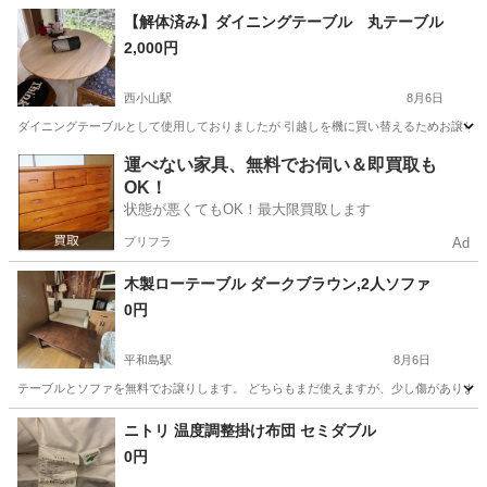
東京
北区
赤羽駅
収納家具
状態
【解体済み】ダイニングテーブル 丸テーブル
2,000円
西小山駅
8月6日
ダイニングテーブルとして使用しておりましたが 引越しを機に買い替えるためお譲りさせ
東京
目黒区
西小山駅
テーブル
ダイニング
運べない家具、無料でお伺い＆即買取も
OK！
状態が悪くてもOK！最大限買取します
プリフラ
Ad
木製ローテーブル ダークブラウン,2人ソファ
0円
平和島駅
8月6日
テーブルとソファを無料でお譲りします。 どちらもまだ使えますが、少し傷があります
東京
大田区
平和島駅
ソファ
ロー
ニトリ 温度調整掛け布団 セミダブル
0円