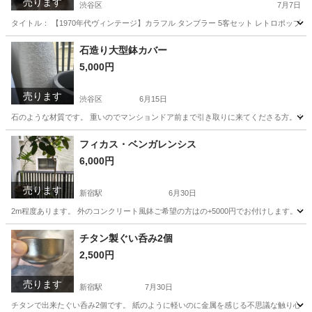
売ります
渋谷区
7月7日
タイトル： 【1970年代ヴィンテージ】カラフル タンブラー 5客セット レトロポップ 
東京
渋谷区
食器
ヴィンテージ
石造り大型鉢カバー
5,000円
売ります
渋谷区
6月15日
石のような材質です。 重いのでマンションドア前まで引き取りに来てくださる方。 15
東京
渋谷区
家庭用品
大型
フィカス・ベンガレンシス
6,000円
売ります
新宿駅
6月30日
2m程度あります。 外のコンクリート風鉢ご希望の方はの+5000円でお付けします。 フ
東京
渋谷区
新宿駅
家庭用品
チタン製ぐい呑み2個
2,500円
売ります
新宿駅
7月30日
チタンで出来たぐい呑み2個です。 紙のように軽いのに金属を感じる不思議な触り心地で