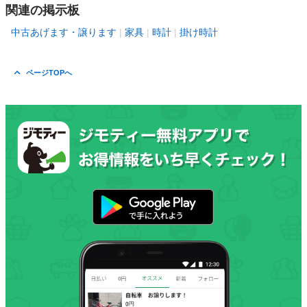
関連の掲示板
中古あげます・譲ります
家具
時計
掛け時計
ページTOPへ