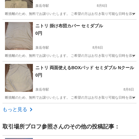
泉岳寺駅
8月6日
断捨離のため、無料でお譲りいたします。 ご希望の方はお引き取り可能な日時を添え
東京
港区
泉岳寺駅
寝具
掛け布団
ニトリ 掛け布団カバー セミダブル
0円
泉岳寺駅
8月6日
断捨離のため、無料でお譲りいたします。 ご希望の方はお引き取り可能な日時を添え
東京
港区
泉岳寺駅
寝具
ニトリ 両面使えるBOXパッド セミダブル Nクール
0円
泉岳寺駅
8月6日
断捨離のため、無料でお譲りいたします。 ご希望の方はお引き取り可能な日時を添え
東京
港区
泉岳寺駅
寝具
もっと見る
取引場所プロフ参照
さんのその他の投稿記事：