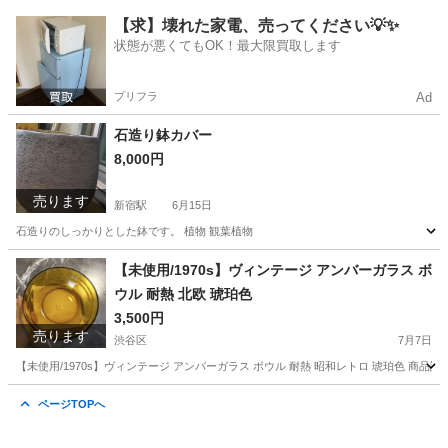
東京
渋谷区
新宿駅
食器
【求】壊れた家電、売ってください💡✨
状態が悪くてもOK！最大限買取します
プリフラ
Ad
石造り鉢カバー
8,000円
売ります
新宿駅
6月15日
石造りのしっかりとした鉢です。 植物 観葉植物
東京
渋谷区
新宿駅
インテリア雑貨/小物
植物
【未使用/1970s】ヴィンテージ アンバーガラス ボ
ウル 耐熱 北欧 琥珀色
3,500円
売ります
渋谷区
7月7日
【未使用/1970s】ヴィンテージ アンバーガラス ボウル 耐熱 昭和レトロ 琥珀色 商
東京
渋谷区
食器
琥珀
ページTOPへ