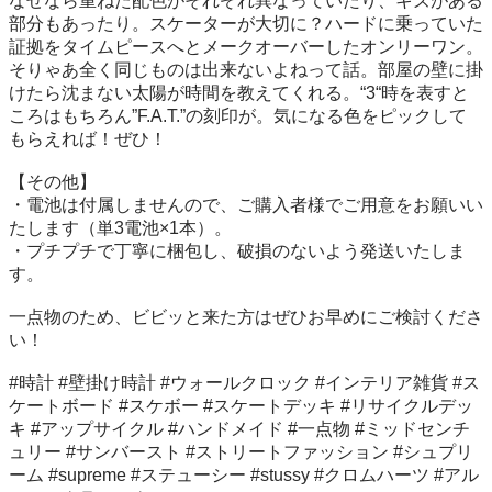
なぜなら重ねた配色がそれぞれ異なっていたり、キズがある
部分もあったり。スケーターが大切に？ハードに乗っていた
証拠をタイムピースへとメークオーバーしたオンリーワン。
そりゃあ全く同じものは出来ないよねって話。部屋の壁に掛
けたら沈まない太陽が時間を教えてくれる。“3“時を表すと
ころはもちろん”F.A.T.”の刻印が。気になる色をピックして
もらえれば！ぜひ！

【その他】

・電池は付属しませんので、ご購入者様でご用意をお願いい
たします（単3電池×1本）。

・プチプチで丁寧に梱包し、破損のないよう発送いたしま
す。

一点物のため、ビビッと来た方はぜひお早めにご検討くださ
い！

#時計 #壁掛け時計 #ウォールクロック #インテリア雑貨 #ス
ケートボード #スケボー #スケートデッキ #リサイクルデッ
キ #アップサイクル #ハンドメイド #一点物 #ミッドセンチ
ュリー #サンバースト #ストリートファッション #シュプリ
ーム #supreme #ステューシー #stussy #クロムハーツ #アル