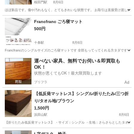
桜田門駅
8月6日
ほぼ新品です。傷や汚れもなく、とてもきれいな状態です。 お取引は直接受け渡しのみ
東京
千代田区
桜田門駅
椅子
無印良品
Francfranc ごろ寝マット
500円
十条駅
8月6日
Francfrancのシングルサイズのごろ寝マットです 全部もってってくれる方タダです
東京
北区
十条駅
寝具
Francfranc
運べない家具、無料でお伺い＆即買取も
OK！
状態が悪くてもOK！最大限買取します
プリフラ
Ad
【低反発マットレス】シングル/折りたたみ/三つ折
り/タオル地/ブラウン
1,500円
浜田山駅
8月6日
【折りたたみ低反発マットレス】 ・サイズ：シングル ・生地：さらさらとしたタオル地 
東京
杉並区
浜田山駅
ベッド