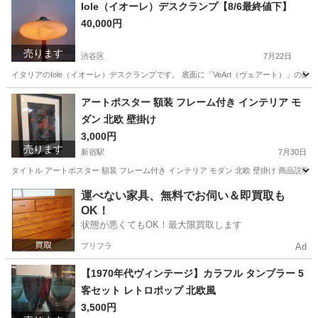
Iole（イオーレ）デスクランプ【8/6最終値下】
40,000円
売ります
渋谷区
7月22日
イタリアのIole（イオーレ）デスクランプです。 底面に「VeArt（ヴェアート）」の刻印、ヤマギワ（
東京
渋谷区
照明器具
ダルトン
アートポスター 額装 フレーム付き インテリア モ
ダン 北欧 壁掛け
3,000円
売ります
新宿駅
7月30日
タイトル アートポスター 額装 フレーム付き インテリア モダン 北欧 壁掛け 商品
東京
渋谷区
新宿駅
インテリア雑貨/小物
運べない家具、無料でお伺い＆即買取も
OK！
状態が悪くてもOK！最大限買取します
プリフラ
Ad
【1970年代ヴィンテージ】カラフル タンブラー 5
客セット レトロポップ 北欧風
3,500円