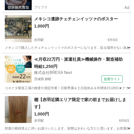
プリフラ
Ad
メキシコ遺跡チェチェンイッツァのポスター
1,000円
赤羽駅
8月6日
メキシコで購入したチェチェンイッツァのポスターになります。貼る場所がない為お譲りいた
東京
北区
赤羽駅
家具
メキシコ
≪月収22万円・派遣社員≫機械操作・製造補助
時給1,250円
株式会社BREXA Next
茨城県 静駅
提携サイト
コネクタ製造工場の検査や測定作業！日勤専属＆土日祝休み＆年間休日128日★クリーン
茨城
常陸大宮市
静駅
その他
棚【赤羽近隣エリア限定で家の前までお届けしま
す】
1,000円
赤羽駅
8月6日
部屋の模様替えに伴いお譲りいたします。状態はきれいな方だと思います。お部屋のインテリア