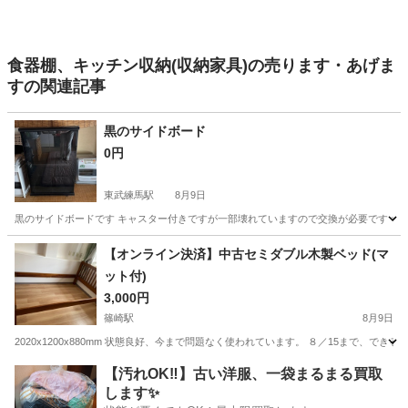
食器棚、キッチン収納(収納家具)の売ります・あげま
すの関連記事
黒のサイドボード
0円
東武練馬駅
8月9日
黒のサイドボードです キャスター付きですが一部壊れていますので交換が必要です サイズ 
東京
板橋区
東武練馬駅
収納家具
【オンライン決済】中古セミダブル木製ベッド(マ
ット付)
3,000円
篠崎駅
8月9日
2020x1200x880mm 状態良好、今まで問題なく使われています。 ８／15まで、
東京
江戸川区
篠崎駅
ベッド
【汚れOK‼️】古い洋服、一袋まるまる買取
します✨