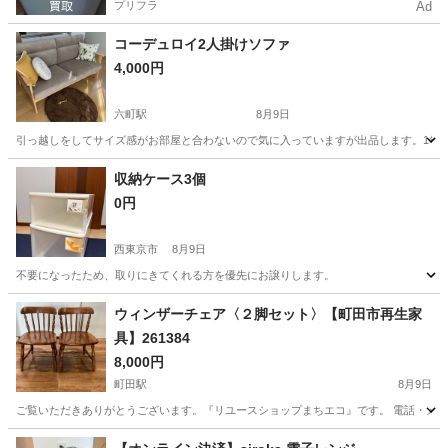
プリフラ
Ad
コーデュロイ2人掛けソファ
4,000円
六町駅
8月9日
引っ越しをしてサイズ感がお部屋と合わないので気に入っていますが出品します。1年ほ
東京
足立区
六町駅
ソファ
収納ケース3個
0円
西東京市
8月9日
不要になったため、取りにきてくれる方を優先にお譲りします。
東京
西東京市
収納家具
ウィンザーチェア〈２脚セット〉【町田市再生家
具】261384
8,000円
町田駅
8月9日
ご覧いただきありがとうございます。『リユースショップまちエコ』です。 電話・メールでの
東京
町田市
町田駅
ダイニングセット
リユース