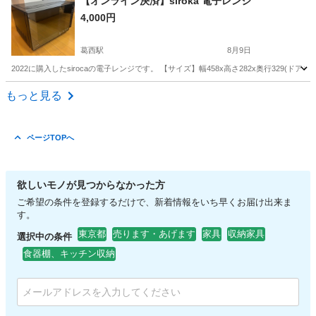
【オンライン決済】siroka 電子レンジ
4,000円
葛西駅
8月9日
2022に購入したsirocaの電子レンジです。 【サイズ】幅458x高さ282x奥行329
東京
江戸川区
葛西駅
家具
もっと見る
ページTOPへ
欲しいモノが見つからなかった方
ご希望の条件を登録するだけで、新着情報をいち早くお届け出来ま
す。
東京都
売ります・あげます
家具
収納家具
選択中の条件
食器棚、キッチン収納