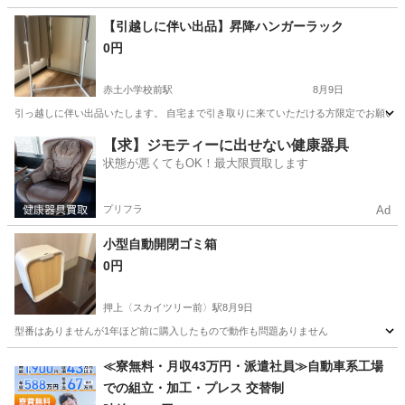
東京
大田区
大森町駅
収納家具
【引越しに伴い出品】昇降ハンガーラック
0円
赤土小学校前駅
8月9日
引っ越しに伴い出品いたします。 自宅まで引き取りに来ていただける方限定でお願いいた
東京
荒川区
赤土小学校前駅
収納家具
ラック
【求】ジモティーに出せない健康器具
状態が悪くてもOK！最大限買取します
プリフラ
Ad
小型自動開閉ゴミ箱
0円
押上〈スカイツリー前〉駅
8月9日
型番はありませんが1年ほど前に購入したもので動作も問題ありません
東京
墨田区
押上〈スカイツリー前〉駅
収納家具
≪寮無料・月収43万円・派遣社員≫自動車系工場
での組立・加工・プレス 交替制