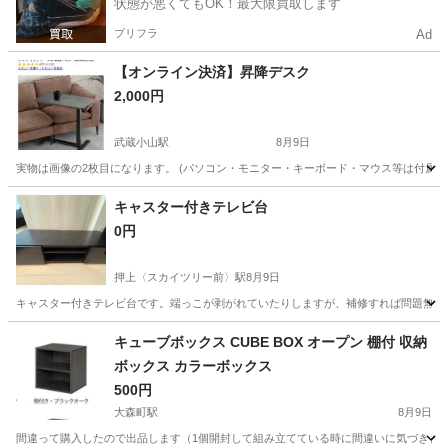
状態が悪くてもOK！最大限買取します
プリフラ
Ad
【オンライン決済】昇降デスク
2,000円
武蔵小山駅
8月9日
実物は画像の2枚目になります。 (パソコン・モニター・キーボード・マウス等は付属し
東京
品川区
武蔵小山駅
テーブル
キャスター付きテレビ台
0円
押上〈スカイツリー前〉駅
8月9日
キャスター付きテレビ台です。端っこが剥がれていたりしますが、補修すれば問題無く
東京
墨田区
押上〈スカイツリー前〉駅
収納家具
キューブボックス CUBE BOX オープン 棚付 収納
ボックス カラーボックス
500円
大森町駅
8月9日
間違って購入したので出品します（1個開封して組み立てている時に間違いに気づきまし