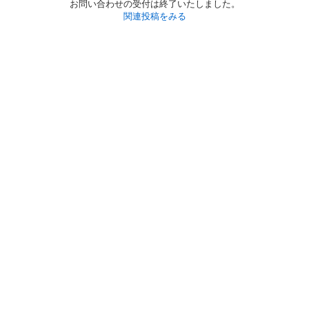
お問い合わせの受付は終了いたしました。
関連投稿をみる
初めての方へ
利用規約
プライバシーポリシー
プライバシー・ステートメント
健全化に資する運用方針
お問い合わせ
運営会社
サイトマップ
ご利用ガイド
フリーワードで探す
PC版で表示
都道府県選択
特定商取引法の表示
利用者情報の外部送信について
© 2011-
2026
Jmty, Inc.