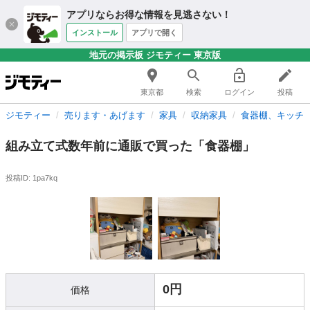
アプリならお得な情報を見逃さない！
インストール
アプリで開く
地元の掲示板 ジモティー 東京版
東京都
検索
ログイン
投稿
ジモティー
売ります・あげます
家具
収納家具
食器棚、キッチ
組み立て式数年前に通販で買った「食器棚」
投稿ID: 1pa7kq
0円
価格