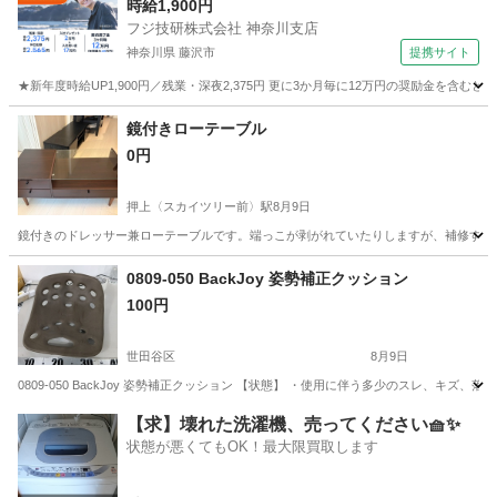
時給1,900円
フジ技研株式会社 神奈川支店
神奈川県 藤沢市
提携サイト
★新年度時給UP1,900円／残業・深夜2,375円 更に3か月毎に12万円の奨励金を含む
神奈川
藤沢市
その他
鏡付きローテーブル
0円
押上〈スカイツリー前〉駅
8月9日
鏡付きのドレッサー兼ローテーブルです。端っこが剥がれていたりしますが、補修すれ
東京
墨田区
押上〈スカイツリー前〉駅
テーブル
ロー
0809-050 BackJoy 姿勢補正クッション
100円
世田谷区
8月9日
0809-050 BackJoy 姿勢補正クッション 【状態】 ・使用に伴う多少のスレ、キ
東京
世田谷区
椅子
現地
【求】壊れた洗濯機、売ってください🧺✨
状態が悪くてもOK！最大限買取します