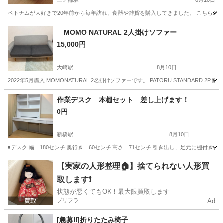
三ノ輪駅
8月10日
ベトナムが大好きで20年前から毎年訪れ、食器や雑貨を購入してきました。 こちらの
東京
台東区
三ノ輪駅
インテリア雑貨/小物
漆器
MOMO NATURAL 2人掛けソファー
15,000円
大崎駅
8月10日
2022年5月購入 MOMONATURAL 2名掛けソファーです。 PATORU STANDARD 2P 購入価格 109,000円
東京
品川区
大崎駅
ソファ
作業デスク 本棚セット 差し上げます！
0円
新橋駅
8月10日
◾️デスク 幅 180センチ 奥行き 60センチ 高さ 71センチ 引き出し、足元に棚付き、付
東京
港区
新橋駅
オフィス用家具
デスク
【実家の人形整理🏠】捨てられない人形買
取します❗️
状態が悪くてもOK！最大限買取します
プリフラ
Ad
[急募‼️]折りたたみ椅子