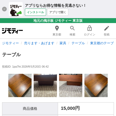
アプリならお得な情報を見逃さない！
インストール
アプリで開く
地元の掲示板 ジモティー 東京版
東京都
検索
ログイン
投稿
ジモティー
売ります・あげます
家具
テーブル
東京都のテーブ
テーブル
投稿ID: 1pa7ht
2026年5月20日 06:42
15,000円
商品価格