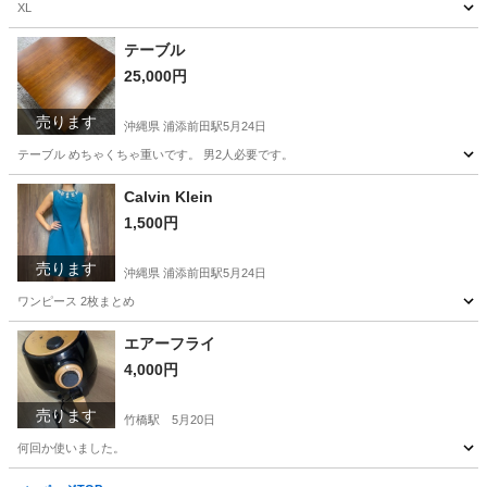
XL
沖縄
中頭郡
浦添前田駅
その他
テーブル
25,000円
売ります
沖縄県 浦添前田駅
5月24日
テーブル めちゃくちゃ重いです。 男2人必要です。
沖縄
中頭郡
浦添前田駅
テーブル
Calvin Klein
1,500円
売ります
沖縄県 浦添前田駅
5月24日
ワンピース 2枚まとめ
沖縄
中頭郡
浦添前田駅
ワンピース
エアーフライ
4,000円
売ります
竹橋駅
5月20日
何回か使いました。
東京
千代田区
竹橋駅
キッチン家電
エアー