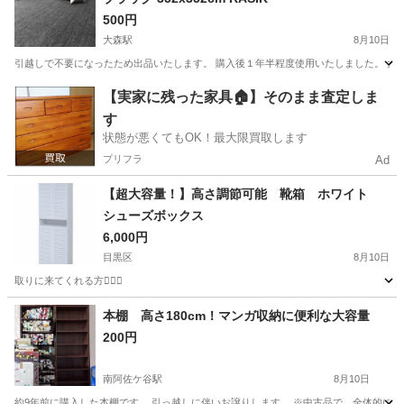
500円
大森駅
8月10日
引越しで不要になったため出品いたします。 購入後１年半程度使用いたしました。 大きい
東京
大田区
大森駅
カーペット/マット/ラグ
カーペット
【実家に残った家具🏠】そのまま査定しま
す
状態が悪くてもOK！最大限買取します
プリフラ
Ad
【超大容量！】高さ調節可能 靴箱 ホワイト
シューズボックス
6,000円
目黒区
8月10日
取りに来てくれる方🙆🏻‍♀️
東京
目黒区
収納家具
シューズボックス
本棚 高さ180cm！マンガ収納に便利な大容量
200円
南阿佐ケ谷駅
8月10日
約9年前に購入した本棚です。 引っ越しに伴いお譲りします。 ※中古品で、全体的に使用感が