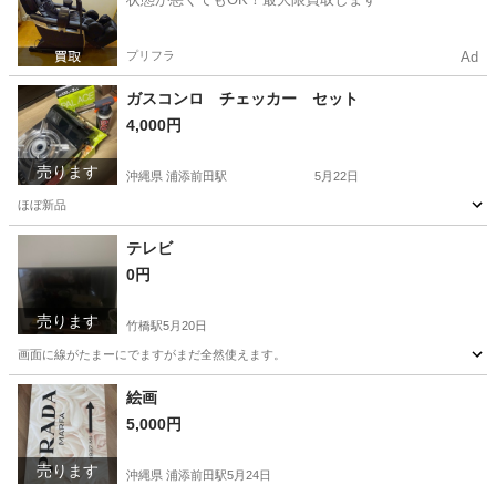
プリフラ
Ad
ガスコンロ チェッカー セット
4,000円
売ります
沖縄県 浦添前田駅
5月22日
ほぼ新品
沖縄
中頭郡
浦添前田駅
その他
ガスコンロ
テレビ
0円
売ります
竹橋駅
5月20日
画面に線がたまーにでますがまだ全然使えます。
東京
千代田区
竹橋駅
テレビ
画面
絵画
5,000円
売ります
沖縄県 浦添前田駅
5月24日