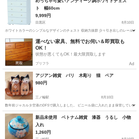
めっちゃ可愛いアンティーク調ホワイトチェス
ト 幅60cm
9,999円
目黒区
8月10日
ホワイトカラーのシンプルなデザインのチェスト 収納力抜群 少々引き出しのレールが
東京
目黒区
収納家具
ホワイトチェスト
運べない家具、無料でお伺い＆即買取も
OK！
状態が悪くてもOK！最大限買取します
プリフラ
Ad
アジアン雑貨 バリ 木彫り 猫 ペア
980円
三ノ輪駅
8月10日
数年前ジャカルタ空港のDFSで購入しました。 ビニール袋に入れたまま保管していた品です
東京
台東区
三ノ輪駅
インテリア雑貨/小物
木彫り
新品未使用 ベトナム雑貨 漆器 うるし 小物
入れ
1,260円