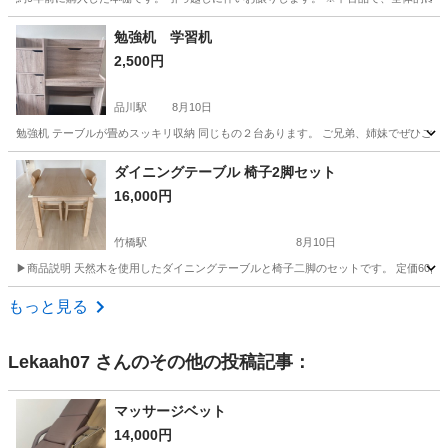
東京
杉並区
南阿佐ケ谷駅
収納家具
勉強机 学習机
2,500円
品川駅
8月10日
勉強机 テーブルが畳めスッキリ収納 同じもの２台あります。 ご兄弟、姉妹でぜひご活
東京
港区
品川駅
テーブル
姉妹
ダイニングテーブル 椅子2脚セット
16,000円
竹橋駅
8月10日
▶商品説明 天然木を使用したダイニングテーブルと椅子二脚のセットです。 定価60,0
東京
千代田区
竹橋駅
テーブル
もっと見る
Lekaah07
さんのその他の投稿記事：
マッサージベット
14,000円