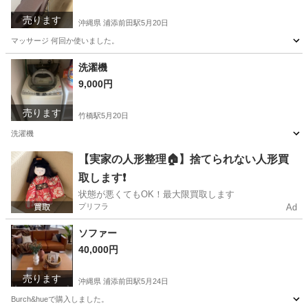
売ります
沖縄県 浦添前田駅
5月20日
マッサージ 何回か使いました。
沖縄
中頭郡
浦添前田駅
ベッド
無い
洗濯機
9,000円
売ります
竹橋駅
5月20日
洗濯機
東京
千代田区
竹橋駅
生活家電
【実家の人形整理🏠】捨てられない人形買
取します❗️
状態が悪くてもOK！最大限買取します
プリフラ
Ad
ソファー
40,000円
売ります
沖縄県 浦添前田駅
5月24日
Burch&hueで購入しました。