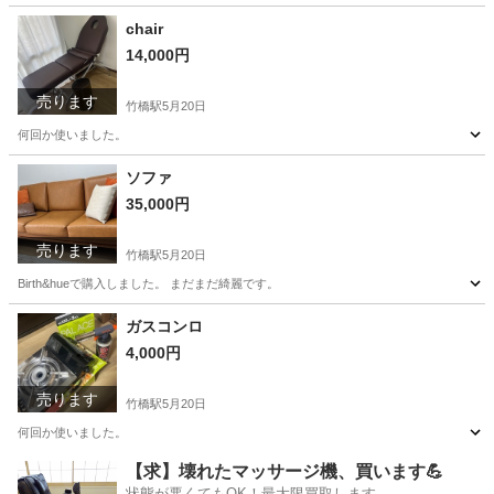
沖縄
中頭郡
浦添前田駅
ソファ
ソファー
chair
14,000円
売ります
竹橋駅
5月20日
何回か使いました。
東京
千代田区
竹橋駅
フィットネス、トレーニング
chair
ソファ
35,000円
売ります
竹橋駅
5月20日
Birth&hueで購入しました。 まだまだ綺麗です。
東京
千代田区
竹橋駅
ソファ
ガスコンロ
4,000円
売ります
竹橋駅
5月20日
何回か使いました。
東京
千代田区
竹橋駅
キッチン家電
ガスコンロ
【求】壊れたマッサージ機、買います💪
状態が悪くてもOK！最大限買取します