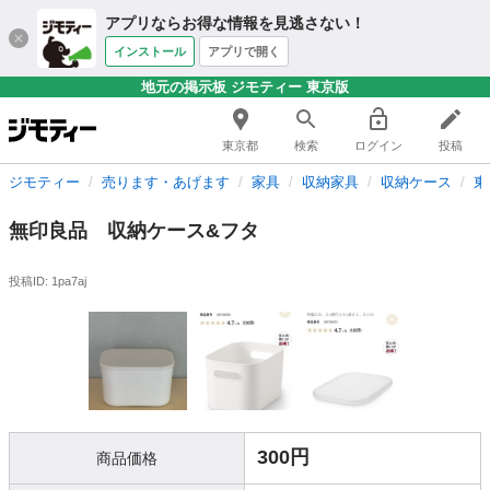
アプリならお得な情報を見逃さない！
インストール
アプリで開く
地元の掲示板 ジモティー 東京版
東京都
検索
ログイン
投稿
ジモティー
売ります・あげます
家具
収納家具
収納ケース
東
無印良品 収納ケース&フタ
投稿ID: 1pa7aj
300円
商品価格