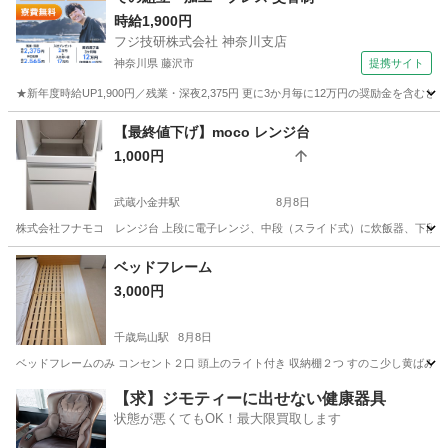
時給1,900円
フジ技研株式会社 神奈川支店
神奈川県 藤沢市
提携サイト
★新年度時給UP1,900円／残業・深夜2,375円 更に3か月毎に12万円の奨励金を含む
神奈川
藤沢市
その他
【最終値下げ】moco レンジ台
1,000円
武蔵小金井駅
8月8日
株式会社フナモコ レンジ台 上段に電子レンジ、中段（スライド式）に炊飯器、下段引
東京
小金井市
武蔵小金井駅
収納家具
ベッドフレーム
3,000円
千歳烏山駅
8月8日
ベッドフレームのみ コンセント２口 頭上のライト付き 収納棚２つ すのこ少し黄ばみあり
東京
世田谷区
千歳烏山駅
ベッド
【求】ジモティーに出せない健康器具
状態が悪くてもOK！最大限買取します