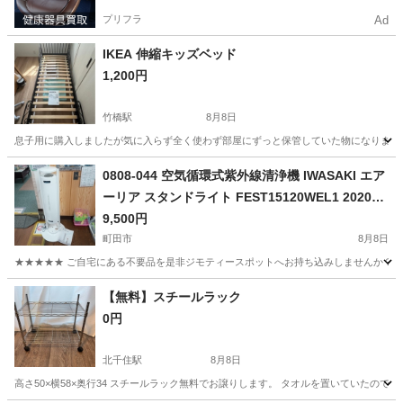
プリフラ
Ad
IKEA 伸縮キッズベッド
1,200円
竹橋駅
8月8日
息子用に購入しましたが気に入らず全く使わず部屋にずっと保管していた物になります。
東京
千代田区
竹橋駅
ベッド
0808-044 空気循環式紫外線清浄機 IWASAKI エア
ーリア スタンドライト FEST15120WEL1 2020年
製
9,500円
町田市
8月8日
★★★★★ ご自宅にある不要品を是非ジモティースポットへお持ち込みしませんか？ 家
東京
町田市
照明器具
エアー
【無料】スチールラック
0円
北千住駅
8月8日
高さ50×横58×奥行34 スチールラック無料でお譲りします。 タオルを置いていたので