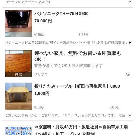
コーナンのカラーボックスです
東京
江戸川区
船堀駅
収納家具
パナソニックTHー75ＨX900
70,000円
竹橋駅
8月8日
パナソニックビエラ2020年式 75インチ液晶テレビ やや傷汚れあり 動作確認済 テレ
東京
千代田区
竹橋駅
収納家具
運べない家具、無料でお伺い＆即買取も
OK！
状態が悪くてもOK！最大限買取します
プリフラ
Ad
折りたたみテーブル【町田市再生家具】0808
1,600円
町田駅
8月8日
ご覧いただきありがとうございます。『リユースショップまちエコ』です。 電話・メールでの
東京
町田市
町田駅
ダイニングセット
リユース
≪寮無料・月収43万円・派遣社員≫自動車系工場
での組立・加工・プレス 交替制