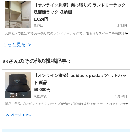
東京
足立区
北千住駅
収納家具
無料
【オンライン決済】突っ張り式 ランドリーラック
洗濯機ラック 収納棚
1,024円
亀戸駅
8月8日
天井と床で固定する突っ張り式のランドリーラックで、限られたスペースを有効活用し、
東京
江東区
亀戸駅
収納家具
もっと見る
sk
さんのその他の投稿記事：
【オンライン決済】adidas x prada バケットハッ
ト 新品
50,000円
売ります
東松原駅
5月28日
新品 美品 プレゼントでもらいサイズが合わず試着時以外で使ったことはありません。
東京
世田谷区
東松原駅
小物
ページTOPへ