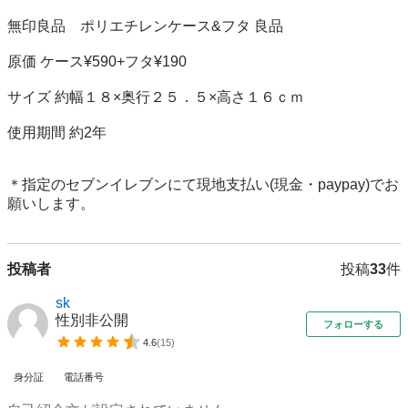
無印良品　ポリエチレンケース&フタ 良品

原価 ケース¥590+フタ¥190

サイズ 約幅１８×奥行２５．５×高さ１６ｃｍ

使用期間 約2年

＊指定のセブンイレブンにて現地支払い(現金・paypay)でお
願いします。
投稿者
投稿
33
件
sk
性別非公開
フォローする
4.6
(
15
)
身分証
電話番号