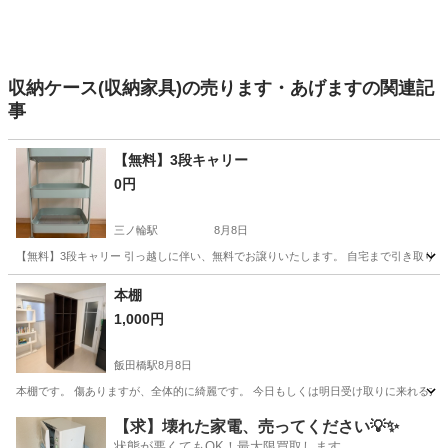
収納ケース(収納家具)の売ります・あげますの関連記
事
【無料】3段キャリー
0円
三ノ輪駅
8月8日
【無料】3段キャリー 引っ越しに伴い、無料でお譲りいたします。 自宅まで引き取りに
東京
荒川区
三ノ輪駅
収納家具
キャリー
本棚
1,000円
飯田橋駅
8月8日
本棚です。 傷ありますが、全体的に綺麗です。 今日もしくは明日受け取りに来れる方
東京
新宿区
飯田橋駅
収納家具
【求】壊れた家電、売ってください💡✨
状態が悪くてもOK！最大限買取します