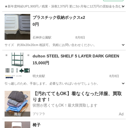
★新年度時給UP1,900円／残業・深夜2,375円 更に3か月毎に12万円の奨励金を含む
神奈川
藤沢市
その他
プラスチック収納ボックスx2
0円
石神井公園駅
8月8日
サイズ 約30x20x20cm 相談可。 気軽にお問い合わせください。
東京
練馬区
石神井公園駅
収納家具
ボックス
dulton STEEL SHELF 5 LAYER DARK GREEN
15,000円
明大前駅
8月8日
引っ越しのため、手放します。 必要な方いればいかがでしょうか。
東京
世田谷区
明大前駅
収納家具
【汚れててもOK】着なくなった洋服、買取
ります！
状態が悪くてもOK！最大限買取します
プリフラ
Ad
椅子