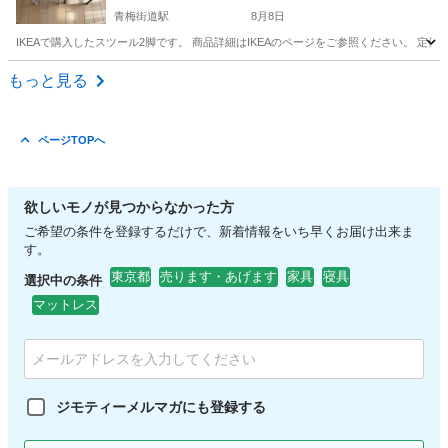
青梅街道駅
8月8日
IKEAで購入したスツール2脚です。 商品詳細はIKEAのページをご参照ください。 定価は1脚799円（2脚で1,5
東京
小平市
青梅街道駅
椅子
もっと見る
ページTOPへ
欲しいモノが見つからなかった方
ご希望の条件を登録するだけで、新着情報をいち早くお届け出来ま
す。
東京都
売ります・あげます
家具
寝具
選択中の条件
マットレス
ジモティーメルマガにも登録する