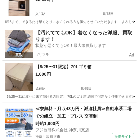
入谷駅
8月8日
8/16まで、できるだけ早くとりにきてくれる方を優先させていただきます。 よろしくお
東京
台東区
入谷駅
家具
キッチンカウンター
【汚れててもOK】着なくなった洋服、買取
ります！
状態が悪くてもOK！最大限買取します
プリフラ
Ad
【8/25〜31限定】70Lゴミ箱
1,000円
原宿駅
8月8日
【8/25〜31に取りに来て頂ける方限定】 70Lのゴミ箱 綺麗で問題なく使用できます。 
東京
渋谷区
原宿駅
インテリア雑貨/小物
ペダル
≪寮無料・月収43万円・派遣社員≫自動車系工場
での組立・加工・プレス 交替制
時給1,900円
フジ技研株式会社 神奈川支店
神奈川県 藤沢市
提携サイト