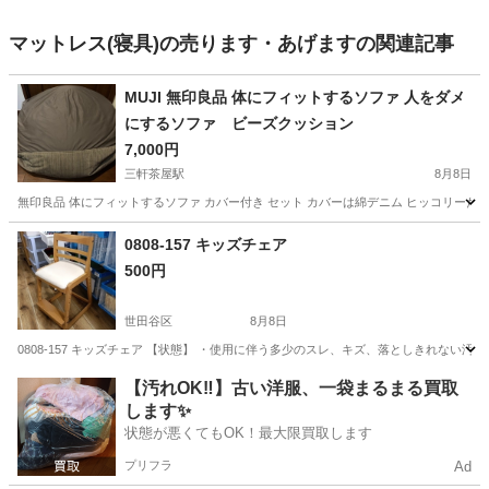
マットレス(寝具)の売ります・あげますの関連記事
MUJI 無印良品 体にフィットするソファ 人をダメ
にするソファ ビーズクッション
7,000円
三軒茶屋駅
8月8日
無印良品 体にフィットするソファ カバー付き セット カバーは綿デニム ヒッコリーだっ
東京
世田谷区
三軒茶屋駅
ソファ
0808-157 キッズチェア
500円
世田谷区
8月8日
0808-157 キッズチェア 【状態】 ・使用に伴う多少のスレ、キズ、落としきれない
東京
世田谷区
椅子
キッズチェア
【汚れOK‼️】古い洋服、一袋まるまる買取
します✨
状態が悪くてもOK！最大限買取します
プリフラ
Ad