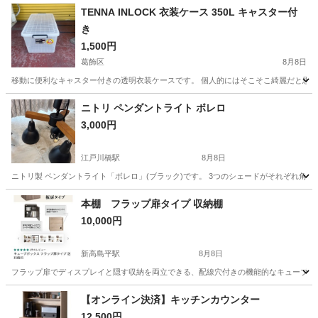
TENNA INLOCK 衣装ケース 350L キャスター付
き
1,500円
葛飾区
8月8日
移動に便利なキャスター付きの透明衣装ケースです。 個人的にはそこそこ綺麗だと思います。
東京
葛飾区
収納家具
ニトリ ペンダントライト ボレロ
3,000円
江戸川橋駅
8月8日
ニトリ製 ペンダントライト「ボレロ」(ブラック)です。 3つのシェードがそれぞれ角度調
東京
文京区
江戸川橋駅
照明器具
本棚 フラップ扉タイプ 収納棚
10,000円
新高島平駅
8月8日
フラップ扉でディスプレイと隠す収納を両立できる、配線穴付きの機能的なキューブボックスです。
東京
板橋区
新高島平駅
収納家具
【オンライン決済】キッチンカウンター
12,500円