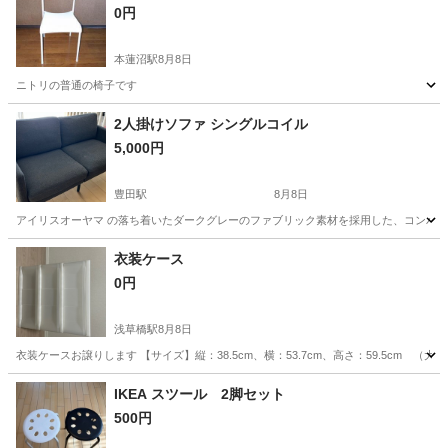
0円
本蓮沼駅
8月8日
ニトリの普通の椅子です
東京
北区
本蓮沼駅
椅子
ニトリ
2人掛けソファ シングルコイル
5,000円
豊田駅
8月8日
アイリスオーヤマ の落ち着いたダークグレーのファブリック素材を採用した、コンパク
東京
日野市
豊田駅
ソファ
衣装ケース
0円
浅草橋駅
8月8日
衣装ケースお譲りします 【サイズ】縦：38.5cm、横：53.7cm、高さ：59.5cm
東京
台東区
浅草橋駅
家具
ケース
IKEA スツール 2脚セット
500円