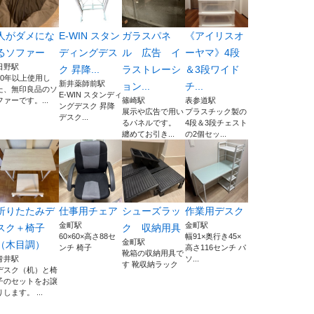
人がダメにな
E-WIN スタン
ガラスパネ
《アイリスオ
るソファー
ディングデス
ル 広告 イ
ーヤマ》4段
日野駅
ク 昇降...
ラストレーシ
＆3段ワイド
10年以上使用し
新井薬師前駅
ョン...
チ...
た、無印良品のソ
E-WIN スタンディ
ファーです。...
篠崎駅
表参道駅
ングデスク 昇降
展示や広告で用い
プラスチック製の
デスク...
るパネルです。
4段＆3段チェスト
纏めてお引き...
の2個セッ...
折りたたみデ
仕事用チェア
シューズラッ
作業用デスク
金町駅
金町駅
スク＋椅子
ク 収納用具
60×60×高さ88セ
幅91×奥行き45×
金町駅
（木目調）
ンチ 椅子
高さ116センチ パ
靴箱の収納用具で
青井駅
ソ...
す 靴収納ラック
デスク（机）と椅
子のセットをお譲
りします。 ...