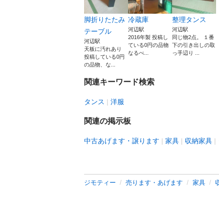
脚折りたたみ
冷蔵庫
整理タンス
河辺駅
河辺駅
テーブル
2016年製 投稿し
同じ物2点。 １番
河辺駅
ている0円の品物
下の引き出しの取
天板に汚れあり
なるべ...
っ手辺り ...
投稿している0円
の品物、な...
関連キーワード検索
タンス
洋服
関連の掲示板
中古あげます・譲ります
家具
収納家具
ジモティー
売ります・あげます
家具