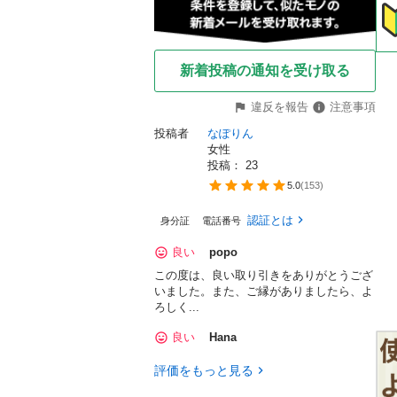
新着投稿の通知を受け取る
違反を報告
注意事項
投稿者
なぽりん
女性
投稿： 
23
5.0
(
153
)
認証とは
身分証
電話番号
良い
popo
この度は、良い取り引きをありがとうござ
いました。また、ご縁がありましたら、よ
ろしく...
良い
Hana
評価をもっと見る