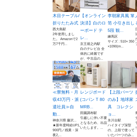
木目テーブル/
【オンライン
李朝家具風 箪
折りたたみ式
決済】白のロ
笥 小引き出し
西大島駅
ーボード テ
5段 観...
2年使用しまし
練馬区
レ...
た。 Amazonで2
サイズ : 510× 350
万7千円...
京王堀之内駅
×1090(m...
白のテレビ台 全
体的に綺麗です
が、中古品の...
≪寮無料・月
レンジボード
【上段パーツ
収43万円・派
(コパン T 80
のみ】地球家
遣社員≫自
MRB...
具 コレクシ
田園調布駅
動...
ョ...
引越しに伴い不要
神奈川県 藤沢...
氷川台駅
となるため、出品
★新年度時給UP1,
ハイタイプ深型
いたします。...
900円／残業・深
の、上段で使って
夜2,...
いたパーツのみ...