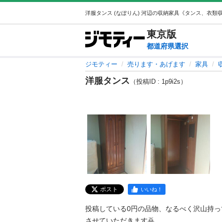
東京
版
都道府県選択
ジモティー
売ります・あげます
家具
洋服タンス
（投稿ID : 1p9i2s）
ポスト
いいね！
投稿している0円の品物、なるべく沢山持
させていただきます🙇