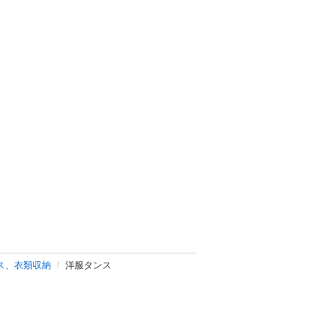
ス、衣類収納
洋服タンス