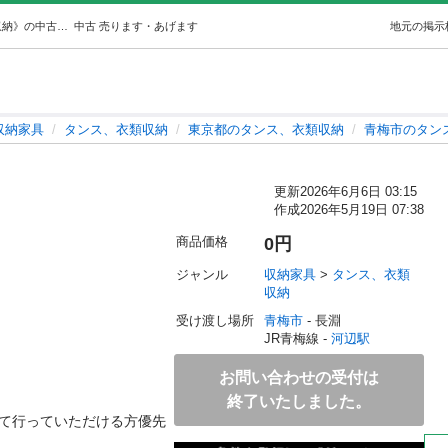
洋服タンス (なぽりん) 河辺の収納家具《タンス、衣類収納》の中古あげます・譲ります｜ジモティーで不用品の処分
中古
売ります・あげます
地元の掲示
収納家具
タンス、衣類収納
東京都のタンス、衣類収納
青梅市のタン
更新
2026年6月6日 03:15
作成
2026年5月19日 07:38
商品価格
0円
ジャンル
収納家具
 > 
タンス、衣類
収納
受け渡し場所
青梅市
 - 長淵
JR青梅線 - 
河辺駅
お問い合わせの受付は
終了いたしました。
って行っていただける方優先