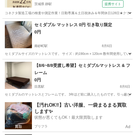
茨城県 静駅
提携サイト
コネクタ製造工場の検査や測定作業！日勤専属＆土日祝休み＆年間休日128日★クリーン
茨城
常陸大宮市
静駅
その他
セミダブル マットレス 0円 引き取り限定
0円
南砂町駅
8月6日
セミダブルサイズのマットレスです。 サイズ：約190cm × 120cm 数年間使用して
東京
江東区
南砂町駅
寝具
【8/6~8/8受渡し希望】セミダブルマットレス & フ
レーム
0円
目黒駅
8月6日
セミダブルのマットレスとフレームです。 3年ほど前に購入したものです。引っ越しに伴い出
東京
品川区
目黒駅
ベッド
【汚れOK‼️】古い洋服、一袋まるまる買取
します✨
状態が悪くてもOK！最大限買取します
プリフラ
Ad