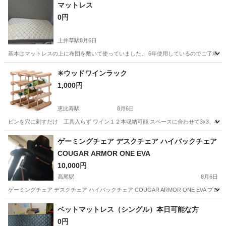
マットレス
0円
上井草駅
8月6日
基本はマットレスの上に布団を敷いて使っていました。 6年使用しているのでご了承い
東京
杉並区
上井草駅
寝具
✳️ウッドワインラック
1,000円
恵比寿駅
8月6日
ピンを穴に刺すだけ 工具入らず ワイン１２本収納可能 スペースに合わせて3x3、4x
東京
渋谷区
恵比寿駅
収納家具
ゲーミングチェア デスクチェア ハイバックチェア
COUGAR ARMOR ONE EVA
10,000円
高尾駅
8月6日
ゲーミングチェア デスクチェア ハイバックチェア COUGAR ARMOR ONE EVA プ
東京
八王子市
高尾駅
椅子
ベットマットレス（シングル）本日可能な方
0円