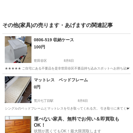
その他(家具)の売ります・あげますの関連記事
0806-519 収納ケース
100円
世田谷区
8月6日
★★★★★ ご自宅にある不要品を是非世田谷区不要品持ち込みスポットへお持ち込みしません
東京
世田谷区
収納家具
スポット
マットレス ベッドフレーム
0円
荒川七丁目駅
8月6日
シングルのベッドフレームとマットレスを引き取ってくれる方。 引き取りに来てくれ
東京
足立区
荒川七丁目駅
ベッド
運べない家具、無料でお伺い＆即買取も
OK！
状態が悪くてもOK！最大限買取します