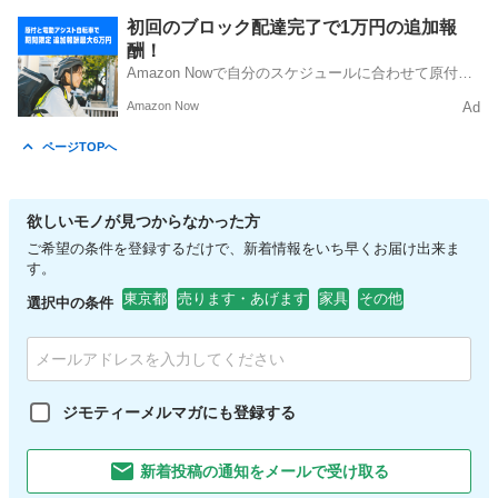
東京
中央区
両国駅
靴
adidas
初回のブロック配達完了で1万円の追加報
酬！
Amazon Nowで自分のスケジュールに合わせて原付や
電動アシスト自転車で配達し、報酬を獲得しましょ
Amazon Now
Ad
う！
ページTOPへ
欲しいモノが見つからなかった方
ご希望の条件を登録するだけで、新着情報をいち早くお届け出来ま
す。
東京都
売ります・あげます
家具
その他
選択中の条件
ジモティーメルマガにも登録する
新着投稿の通知をメールで受け取る