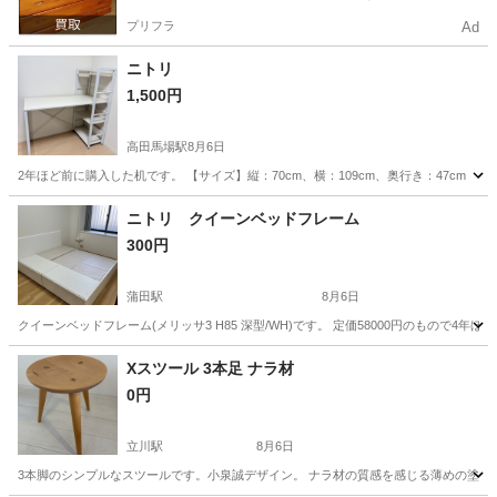
プリフラ
Ad
ニトリ
1,500円
高田馬場駅
8月6日
2年ほど前に購入した机です。 【サイズ】縦：70cm、横：109cm、奥行き：47cm
東京
新宿区
高田馬場駅
テーブル
ニトリ クイーンベッドフレーム
300円
蒲田駅
8月6日
クイーンベッドフレーム(メリッサ3 H85 深型/WH)です。 定価58000円のもので
東京
大田区
蒲田駅
ベッド
Xスツール 3本足 ナラ材
0円
立川駅
8月6日
3本脚のシンプルなスツールです。小泉誠デザイン。 ナラ材の質感を感じる薄めの塗装です。