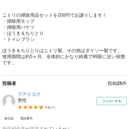
ニトリの掃除用品セットを200円でお譲りします！

・掃除用モップ

・掃除用バケツ

・ほうき＆ちりとり

・トイレブラシ

ほうき＆ちりとりはニトリ製、その他はダイソー製です。

使用期間は約5ヶ月、全体的にかなり綺麗で99新に近い状態
です。
投稿者
投稿
25
件
フアイコク
男性
フォローする
4.9
(
17
)
身分証
電話番号
自己紹介文が設定されていません