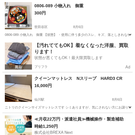
東京
立川市
立川駅
椅子
状態
0806-089 小物入れ 御重
300円
世田谷区
8月6日
0806-089 小物入れ 御重 【状態】 ・使用に伴う多少のスレ、キズ、落としきれな
東京
世田谷区
インテリア雑貨/小物
現地
【汚れててもOK】着なくなった洋服、買取
ります！
状態が悪くてもOK！最大限買取します
プリフラ
Ad
クイーンマットレス Nスリープ HARD3 CR
16,000円
仙川駅
8月6日
ニトリのクイーンサイズマットレスです シミありますが、気にされない方にお譲りでき
東京
世田谷区
仙川駅
ベッド
クイーンサイズマットレス
≪月収22万円・派遣社員≫機械操作・製造補助
時給1,250円
株式会社BREXA Next