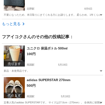
北野駅
8月6日
不要になったため、本日取りにきてくれる方にお譲りします。 柔らかめ、1年くらい使
東京
八王子市
北野駅
ベッド
ベット
もっと見る
フアイコク
さんのその他の投稿記事：
ユニクロ 保温ボトル 500ml
100円
売ります
両国駅
5月19日
新品・未使用品です。
東京
中央区
両国駅
調理器具
ユニクロ
adidas SUPERSTAR 270mm
500円
売ります
両国駅
5月18日
定番人気のadidas SUPERSTARです。 サイズは27.0cm（270mm）。 全体