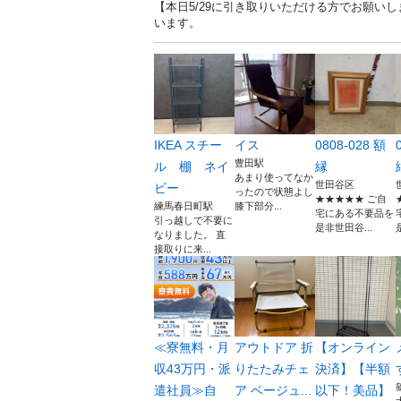
【本日5/29に引き取りいただける方でお願いし
います。
IKEA スチー
イス
0808-028 額
豊田駅
ル 棚 ネイ
縁
あまり使ってなか
世田谷区
ビー
ったので状態よし
★★★★★ ご自
練馬春日町駅
膝下部分...
宅にある不要品を
引っ越しで不要に
是非世田谷...
なりました。 直
接取りに来...
≪寮無料・月
アウトドア 折
【オンライン
収43万円・派
りたたみチェ
決済】【半額
遣社員≫自
ア ベージュ...
以下！美品】