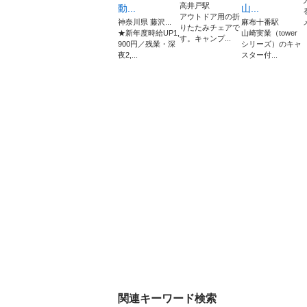
高井戸駅
動...
山...
アウトドア用の折
神奈川県 藤沢...
麻布十番駅
りたたみチェアで
★新年度時給UP1,
山崎実業（tower
す。キャンプ...
900円／残業・深
シリーズ）のキャ
夜2,...
スター付...
関連キーワード検索