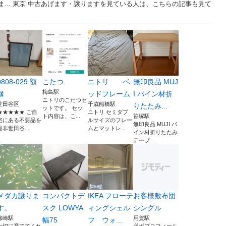
ま... 東京 中古あげます・譲りますを見ている人は、こちらの記事も見て
0808-029 額
こたつ
ニトリ ベ
無印良品 MUJ
梅島駅
縁
ッドフレーム
I パイン材折
ニトリのこたつセ
世田谷区
千歳船橋駅
りたたみ...
ットです。 セッ
★★★★★ ご自
ニトリ セミダブ
ト内容は、こ...
笹塚駅
宅にある不要品を
ルサイズのフレー
無印良品 MUJI パ
是非世田谷...
ムとマットレ...
イン材折りたたみ
テーブ...
メダカ譲りま
コンパクトデ
IKEA フローテ
お客様敷布団
す。
スク LOWYA
ィングシェル
シングル
篠崎駅
用賀駅
幅75
フ ウォ...