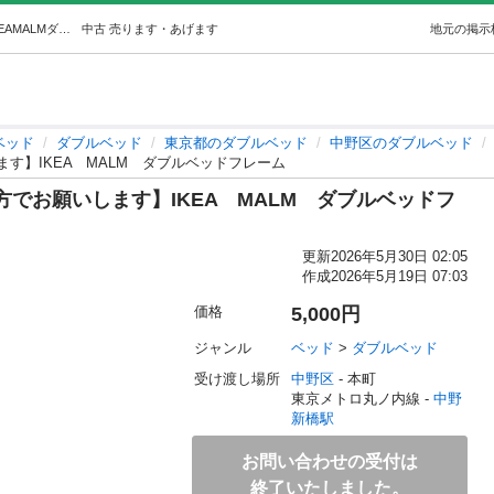
【本日5/29に引き取りいただける方でお願いします】IKEAMALMダブルベッドフレーム (KBit) 中野新橋のベッド《ダブルベッド》の中古あげます・譲ります｜ジモティーで不用品の処分
中古
売ります・あげます
地元の掲示
ベッド
ダブルベッド
東京都のダブルベッド
中野区のダブルベッド
ます】IKEA MALM ダブルベッドフレーム
方でお願いします】IKEA MALM ダブルベッドフ
更新
2026年5月30日 02:05
作成
2026年5月19日 07:03
価格
5,000円
ジャンル
ベッド
 > 
ダブルベッド
受け渡し場所
中野区
 - 本町
東京メトロ丸ノ内線 - 
中野
新橋駅
お問い合わせの受付は
終了いたしました。