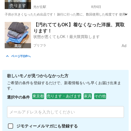
売ります
光が丘駅
8月6日
子供が大きくなったため出品です！ 旅行に行った際に、数回使用した程度です 使用時は
東京
練馬区
光が丘駅
ベビー用品
【汚れててもOK】着なくなった洋服、買取
ります！
状態が悪くてもOK！最大限買取します
プリフラ
Ad
ページTOPへ
欲しいモノが見つからなかった方
ご希望の条件を登録するだけで、新着情報をいち早くお届け出来ま
す。
東京都
売ります・あげます
家具
その他
選択中の条件
ジモティーメルマガにも登録する