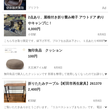
プリフラ
Ad
2点あり、屋根付き折り畳み椅子 アウトドア 釣り
やキャンプに！
4,000円
小宮駅
8月8日
こちら引き取り限定です。値下げ不可。プロフをお読み下さい。 １点あたり4000円になり
東京
八王子市
小宮駅
椅子
屋根
無印良品 クッション
100円
天王洲アイル駅
8月8日
無印良品で購入したクッションです 部屋を整理して使用しなくなったのでお譲りします
東京
品川区
天王洲アイル駅
ソファ
折りたたみテーブル【町田市再生家具】261370
2,400円
町田駅
8月8日
ご覧いただきありがとうございます。『リユースショップまちエコ』です。 電話・メールでの