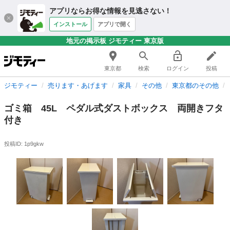
アプリならお得な情報を見逃さない！
インストール
アプリで開く
地元の掲示板 ジモティー 東京版
東京都
検索
ログイン
投稿
ジモティー
売ります・あげます
家具
その他
東京都のその他
ゴミ箱 45L ペダル式ダストボックス 両開きフタ
付き
投稿ID: 1p9gkw