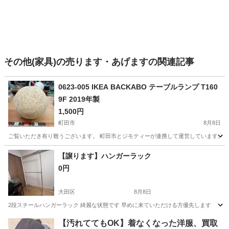
その他(家具)の売ります・あげますの関連記事
0623-005 IKEA BACKABO テーブルランプ T160
9F 2019年製
1,500円
町田市
8月8日
ご覧いただき有り難うございます。 町田市とジモティーが連携して運営しています。 粗
東京
町田市
照明器具
リユース
【譲ります】ハンガーラック
0円
大田区
8月8日
2段スチールハンガーラック 綺麗な状態です 早めに来ていただける方優先します
東京
大田区
家具
ラック
【汚れててもOK】着なくなった洋服、買取