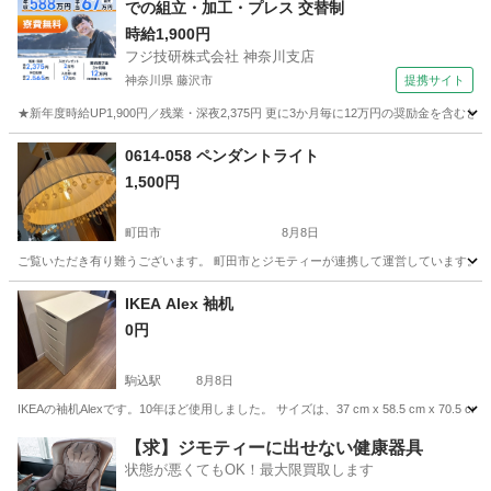
での組立・加工・プレス 交替制
時給1,900円
フジ技研株式会社 神奈川支店
神奈川県 藤沢市
提携サイト
★新年度時給UP1,900円／残業・深夜2,375円 更に3か月毎に12万円の奨励金を含む
神奈川
藤沢市
その他
0614-058 ペンダントライト
1,500円
町田市
8月8日
ご覧いただき有り難うございます。 町田市とジモティーが連携して運営しています。 粗
東京
町田市
照明器具
リユース
IKEA Alex 袖机
0円
駒込駅
8月8日
IKEAの袖机Alexです。10年ほど使用しました。 サイズは、37 cm x 58.5 cm x 
東京
文京区
駒込駅
収納家具
IKEA
【求】ジモティーに出せない健康器具
状態が悪くてもOK！最大限買取します