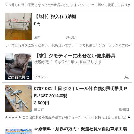
引っ越しに伴い不要となったため出品いたします バルコニーに置いて使用しておりま
東京
台東区
浅草駅
椅子
外用
【無料】押入れ収納棚
0円
港区
8月8日
サイズは写真をご覧ください。 状態良いです。 一つで収納とハンガーラック両方に使え
東京
港区
収納家具
押入れ
【求】ジモティーに出せない健康器具
状態が悪くてもOK！最大限買取します
プリフラ
Ad
0707-031 山田 ダクトレール付 白熱灯照明器具 P
E-2387 2014年製
3,500円
町田市
8月8日
★★★★★ ご自宅にある不要品を是非ジモティースポットへお持ち込みしませんか？ 家
東京
町田市
照明器具
現地
≪寮無料・月収43万円・派遣社員≫自動車系工場