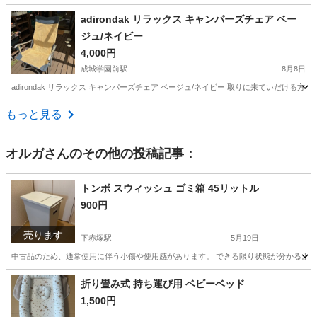
東京
町田市
町田駅
テーブル
リユース
adirondak リラックス キャンパーズチェア ベー
ジュ/ネイビー
4,000円
成城学園前駅
8月8日
adirondak リラックス キャンパーズチェア ベージュ/ネイビー 取りに来ていだける
東京
世田谷区
成城学園前駅
椅子
もっと見る
オルガ
さんのその他の投稿記事：
トンボ スウィッシュ ゴミ箱 45リットル
900円
売ります
下赤塚駅
5月19日
中古品のため、通常使用に伴う小傷や使用感があります。 できる限り状態が分かるよう
東京
板橋区
下赤塚駅
その他
スウィッシュ
折り畳み式 持ち運び用 ベビーベッド
1,500円