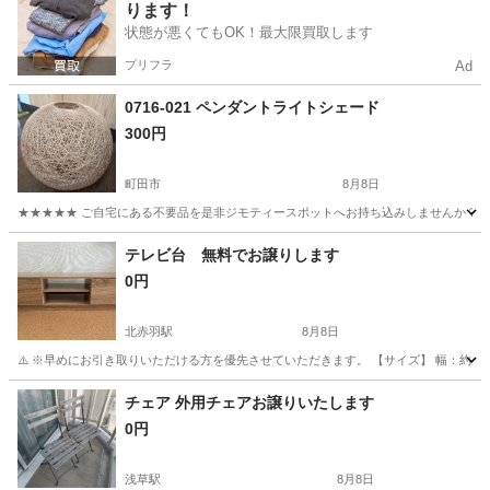
ります！
状態が悪くてもOK！最大限買取します
プリフラ
Ad
0716-021 ペンダントライトシェード
300円
町田市
8月8日
★★★★★ ご自宅にある不要品を是非ジモティースポットへお持ち込みしませんか？ 家
東京
町田市
照明器具
ペンダントライト
テレビ台 無料でお譲りします
0円
北赤羽駅
8月8日
⚠️ ※早めにお引き取りいただける方を優先させていただきます。 【サイズ】 幅：約110c
東京
北区
北赤羽駅
収納家具
チェア 外用チェアお譲りいたします
0円
浅草駅
8月8日