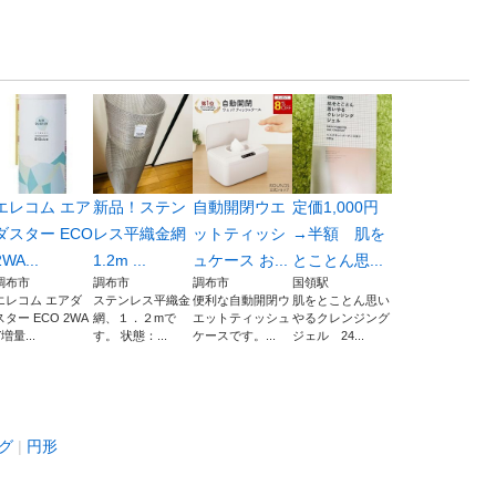
エレコム エア
新品！ステン
自動開閉ウエ
定価1,000円
ダスター ECO
レス平織金網
ットティッシ
→半額 肌を
2WA...
1.2m ...
ュケース お...
とことん思...
調布市
調布市
調布市
国領駅
エレコム エアダ
ステンレス平織金
便利な自動開閉ウ
肌をとことん思い
スター ECO 2WA
網、１．２mで
エットティッシュ
やるクレンジング
Y増量...
す。 状態：...
ケースです。...
ジェル 24...
グ
円形