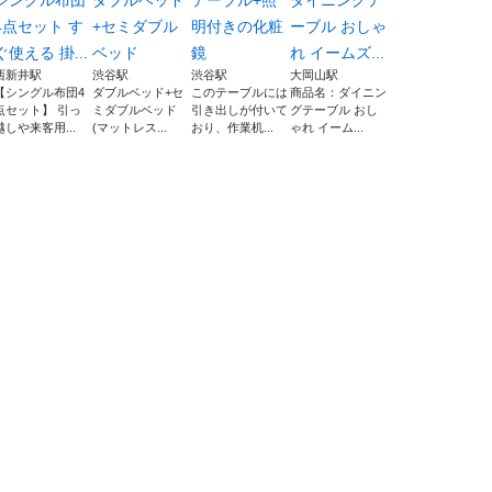
シングル布団
ダブルベッド
テーブル+照
ダイニングテ
4点セット す
+セミダブル
明付きの化粧
ーブル おしゃ
ぐ使える 掛...
ベッド
鏡
れ イームズ...
西新井駅
渋谷駅
渋谷駅
大岡山駅
【シングル布団4
ダブルベッド+セ
このテーブルには
商品名：ダイニン
点セット】 引っ
ミダブルベッド
引き出しが付いて
グテーブル おし
越しや来客用...
(マットレス...
おり、作業机...
ゃれ イーム...