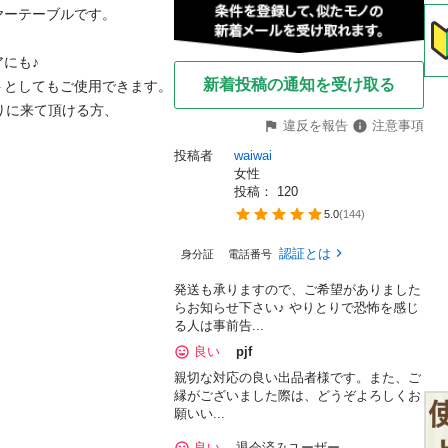
テーブルです。

も♪

新着投稿の通知を受け取る
としてもご使用できます。

に来て頂ける方、

違反を報告
注意事項
投稿者
waiwai
女性
投稿： 
120
5.0
(
144
)
認証とは
身分証
電話番号
発送も承りますので、ご希望がありました
らお知らせ下さい♪ やりとりで恐怖を感じ
る人は事前告...
良い
pjf
親切な対応の良い出品者様です。また、ご
縁がございました際は、どうぞよろしくお
願いい...
良い
退会済みユーザー