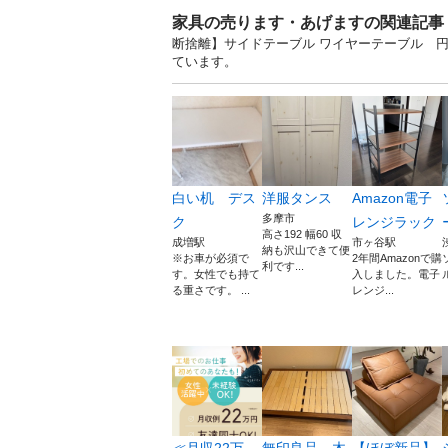
家具の売ります・あげますの関連記事
断捨離】サイドテーブル ワイヤーテーブル 円形
ています。
白い机 デス
洋服タンス
Amazon電子
多摩市
ク
レンジラック
高さ192 幅60 収
成増駅
市ヶ谷駅
納も沢山できて便
※お車が必須で
2年間Amazonで購
利です...
す。女性でも持て
入しました。電子
る重さです。 ...
レンジ...