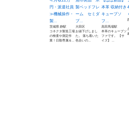
≪月収22万
無印良品 木
【ほぼ新品】
円・派遣社員
製ベッドフレ
本革 収納付き
≫機械操作・
ーム セミダ
キューブソ
製...
ブ...
フ...
茨城県 静駅
大田区
高田馬場駅
コネクタ製造工場
お値下げしまし
本革のキューブソ
の検査や測定作
た。 落ち着いた
ファです。 【サ
業！日勤専属＆...
色合いの...
イズ】 ...