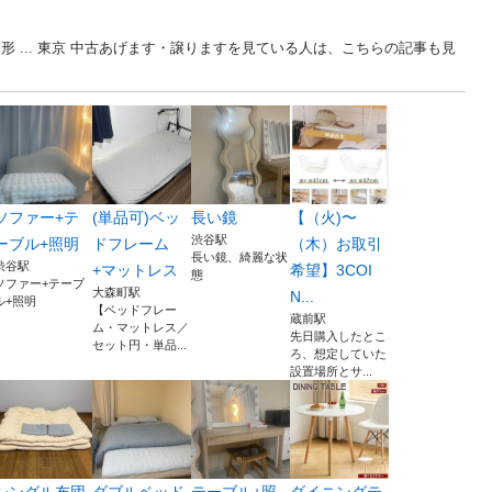
 ... 東京 中古あげます・譲りますを見ている人は、こちらの記事も見
ソファー+テ
(単品可)ベッ
長い鏡
【（火)〜
渋谷駅
ーブル+照明
ドフレーム
（木）お取引
長い鏡、綺麗な状
渋谷駅
+マットレス
希望】3COI
態
ソファー+テーブ
大森町駅
N...
ル+照明
【ベッドフレー
蔵前駅
ム・マットレス／
先日購入したとこ
セット円・単品...
ろ、想定していた
設置場所とサ...