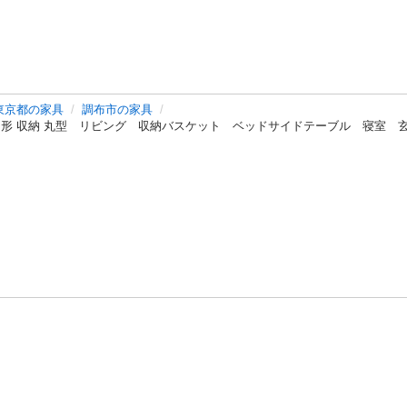
東京都の家具
調布市の家具
形 収納 丸型 リビング 収納バスケット ベッドサイドテーブル 寝室 玄
バシーポリシー
プライバシー・ステートメント
健全化に資する運用
プ
ご利用ガイド
フリーワードで探す
特定商取引法の表示
利用