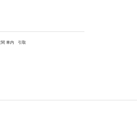
関 車内 引取
方針
お問い合わせ
者情報の外部送信について