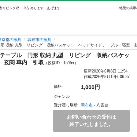
断捨離】サイドテーブル ワイヤーテーブル円形 収納 丸型リビング収納バスケットベッドサイドテーブル寝室玄関 車内引取 (waiwai) 調布の家具の中古あげます・譲ります｜ジモティーで不用品の処分
中古
売ります・あげます
地元の掲示
東京都の家具
調布市の家具
形 収納 丸型 リビング 収納バスケット ベッドサイドテーブル 寝室 玄
テーブル 円形 収納 丸型 リビング 収納バスケッ
 玄関 車内 引取
（投稿ID : 1p9frx）
更新
2026年6月8日 11:54
作成
2026年5月19日 06:37
価格
1,000円
ジャンル
-
受け渡し場所
調布市
 - 八雲台
お問い合わせの受付は
終了いたしました。