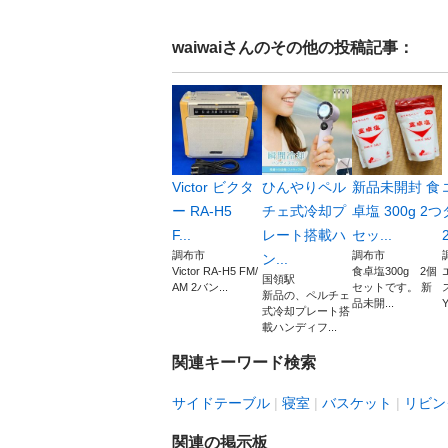
waiwai
さんのその他の投稿記事：
Victor ビクタ
ひんやりペル
新品未開封 食
ー RA-H5
チェ式冷却プ
卓塩 300g 2つ
F...
レート搭載ハ
セッ...
調布市
調布市
ン...
Victor RA-H5 FM/
食卓塩300g 2個
国領駅
AM 2バン...
セットです。 新
新品の、ペルチェ
品未開...
式冷却プレート搭
載ハンディフ...
関連キーワード検索
サイドテーブル
寝室
バスケット
リビン
関連の掲示板