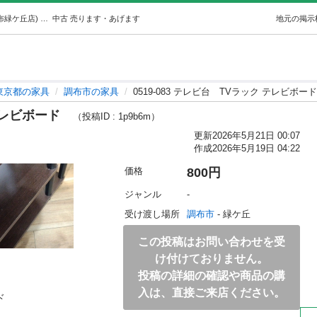
0519-083 テレビ台TVラック テレビボード (ジモスポ調布緑ケ丘店) 調布の家具の中古あげます・譲ります｜ジモティーで不用品の処分
中古
売ります・あげます
地元の掲示
東京都の家具
調布市の家具
0519-083 テレビ台 TVラック テレビボ
ク テレビボード
（投稿ID : 1p9b6m）
更新
2026年5月21日 00:07
作成
2026年5月19日 04:22
価格
800円
ジャンル
-
受け渡し場所
調布市
 - 緑ケ丘
この投稿はお問い合わせを受
け付けておりません。
投稿の詳細の確認や商品の購
入は、直接ご来店ください。

