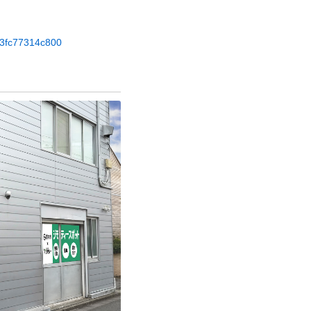
e73fc77314c800