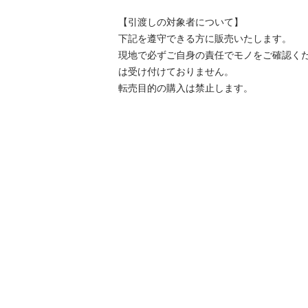
【引渡しの対象者について】

下記を遵守できる⽅に販売いたします。

現地で必ずご⾃⾝の責任でモノをご確認く
は受け付けておりません。

転売⽬的の購⼊は禁⽌します。