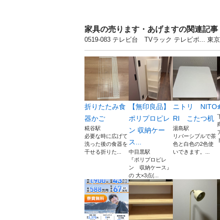
家具の売ります・あげますの関連記事
0519-083 テレビ台 TVラック テレビボ
折りたたみ食
【無印良品】
ニトリ NITO
器かご
ポリプロピレ
RI こたつ机
糀谷駅
湯島駅
ン 収納ケー
必要な時に広げて
リバーシブルで茶
ス...
洗った後の食器を
色と白色の2色使
干せる折りた...
中目黒駅
いできます。...
『ポリプロピレ
ン 収納ケース』
の 大×3点(...