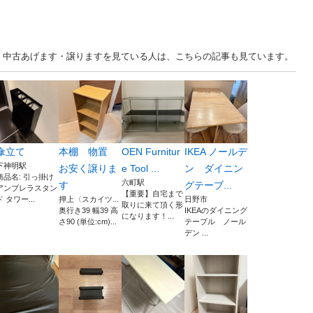
... 東京 中古あげます・譲りますを見ている人は、こちらの記事も見ています。
傘立て
本棚 物置
OEN Furnitur
IKEA ノールデ
下神明駅
お安く譲りま
e Tool ...
ン ダイニン
商品名: 引っ掛け
六町駅
す
グテーブ...
アンブレラスタン
【重要】自宅まで
ド タワー...
押上〈スカイツ...
日野市
取りに来て頂く形
奥行き39 幅39 高
IKEAのダイニング
になります！...
さ90 (単位:cm)...
テーブル ノール
デン ...