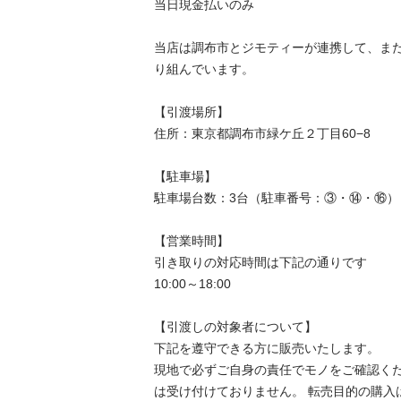
当⽇現⾦払いのみ

当店は調布市とジモティーが連携して、ま
り組んでいます。

【引渡場所】

住所：東京都調布市緑ケ丘２丁目60−8

【駐⾞場】

駐車場台数：3台（駐車番号：③・⑭・⑯）

【営業時間】

引き取りの対応時間は下記の通りです

10:00～18:00

【引渡しの対象者について】

下記を遵守できる⽅に販売いたします。

現地で必ずご⾃⾝の責任でモノをご確認く
は受け付けておりません。 転売⽬的の購⼊は禁