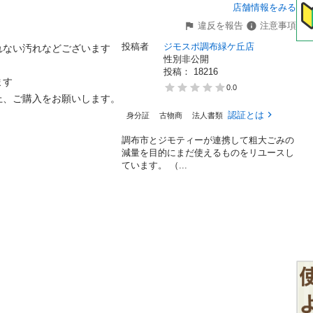
店舗情報をみる
違反を報告
注意事項
投稿者
ジモスポ調布緑ケ丘店
ない汚れなどございます

性別非公開
投稿： 
18216


0.0
ご購入をお願いします。

認証とは
身分証
古物商
法人書類
調布市とジモティーが連携して粗⼤ごみの
減量を⽬的にまだ使えるものをリユースし
ています。 （...