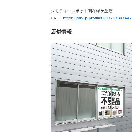
ジモティースポット調布緑ケ丘店

URL：
https://jmty.jp/profiles/6977073a7e
店舗情報