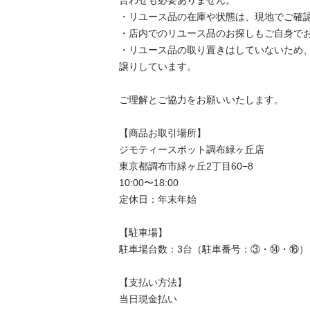
・リユース品の在庫や状態は、現地でご確認
・店内でのリユース品のお探しもご自身でお
・リユース品の取り置きはしていないため
譲りしています。

ご理解とご協力をお願いいたします。

【商品お取引場所】

ジモティースポット調布緑ヶ丘店

東京都調布市緑ヶ丘2丁目60−8

10:00〜18:00

定休日：年末年始

【駐⾞場】

駐車場台数：3台（駐車番号：③・⑭・⑯）

【⽀払い⽅法】

当日現金払い
