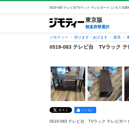
東京
版
都道府県選択
ジモティー
売ります・あげます
家具
0519-083 テレビ台 TVラッ
ポスト
いいね！
0519-083 テレビ台　TVラック テレビボード　