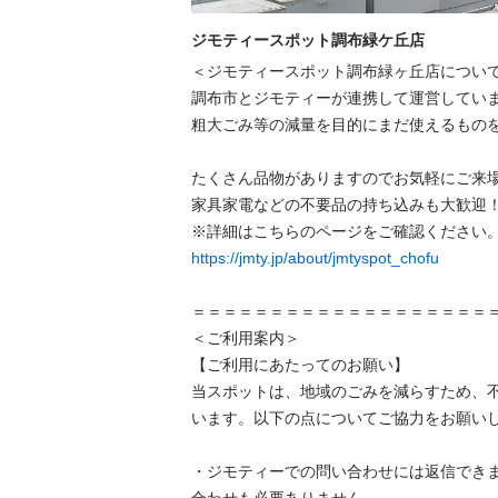
ジモティースポット調布緑ケ丘店
＜ジモティースポット調布緑ヶ丘店について
調布市とジモティーが連携して運営していま
粗⼤ごみ等の減量を⽬的にまだ使えるものを
たくさん品物がありますのでお気軽にご来場
家具家電などの不要品の持ち込みも大歓迎！
https://jmty.jp/about/jmtyspot_chofu
＝＝＝＝＝＝＝＝＝＝＝＝＝＝＝＝＝＝＝＝
＜ご利用案内＞

【ご利用にあたってのお願い】

当スポットは、地域のごみを減らすため、
います。以下の点についてご協力をお願いし
・ジモティーでの問い合わせには返信でき
合わせも必要ありません。
