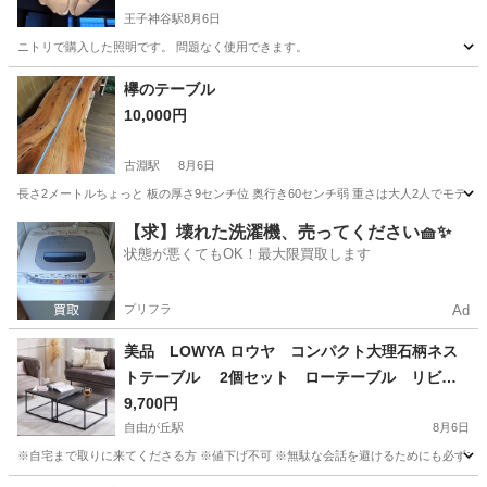
王子神谷駅
8月6日
ニトリで購入した照明です。 問題なく使用できます。
東京
北区
王子神谷駅
照明器具
ニトリ
欅のテーブル
10,000円
古淵駅
8月6日
長さ2メートルちょっと 板の厚さ9センチ位 奥行き60センチ弱 重さは大人2人でモテ
東京
町田市
古淵駅
テーブル
重さ
【求】壊れた洗濯機、売ってください🧺✨
状態が悪くてもOK！最大限買取します
プリフラ
Ad
美品 LOWYA ロウヤ コンパクト大理石柄ネス
トテーブル 2個セット ローテーブル リビン
グテーブル
9,700円
自由が丘駅
8月6日
※自宅まで取りに来てくださる方 ※値下げ不可 ※無駄な会話を避けるためにも必ずプロフ