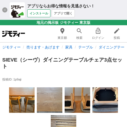
アプリならお得な情報を見逃さない！
インストール
アプリで開く
地元の掲示板 ジモティー 東京版
東京都
検索
ログイン
投稿
ジモティー
売ります・あげます
家具
テーブル
ダイニングテー
SIEVE（シーヴ）ダイニングテーブルチェア3点セッ
ト
投稿ID: 1p9aji