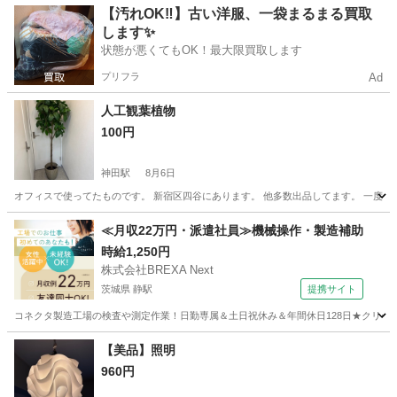
東京
千代田区
神田駅
オフィス用家具
オフィス
【汚れOK‼️】古い洋服、一袋まるまる買取
します✨
状態が悪くてもOK！最大限買取します
プリフラ
Ad
人工観葉植物
100円
神田駅
8月6日
オフィスで使ってたものです。 新宿区四谷にあります。 他多数出品してます。 一度
東京
千代田区
神田駅
インテリア雑貨/小物
観葉植物
≪月収22万円・派遣社員≫機械操作・製造補助
時給1,250円
株式会社BREXA Next
茨城県 静駅
提携サイト
コネクタ製造工場の検査や測定作業！日勤専属＆土日祝休み＆年間休日128日★クリーン
茨城
常陸大宮市
静駅
その他
【美品】照明
960円