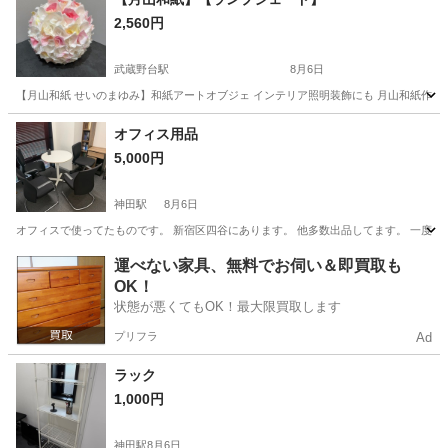
2,560円
武蔵野台駅
8月6日
【月山和紙 せいのまゆみ】和紙アートオブジェ インテリア照明装飾にも 月山和紙作家
東京
府中市
武蔵野台駅
照明器具
オフィス用品
5,000円
神田駅
8月6日
オフィスで使ってたものです。 新宿区四谷にあります。 他多数出品してます。 一度
東京
千代田区
神田駅
オフィス用家具
運べない家具、無料でお伺い＆即買取も
OK！
状態が悪くてもOK！最大限買取します
プリフラ
Ad
ラック
1,000円
神田駅
8月6日