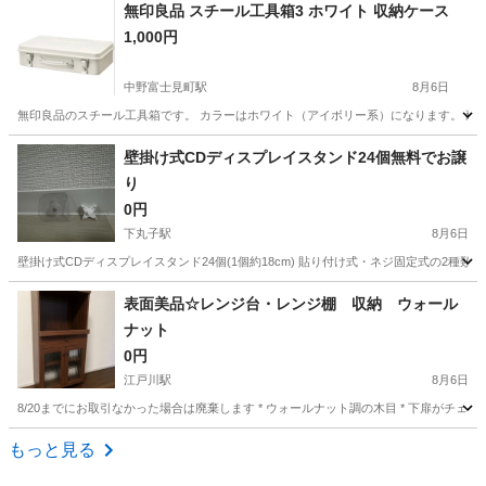
東京
目黒区
自由が丘駅
ベッド
ネストテーブル
無印良品 スチール工具箱3 ホワイト 収納ケース
1,000円
中野富士見町駅
8月6日
無印良品のスチール工具箱です。 カラーはホワイト（アイボリー系）になります。 耐荷重：１０
東京
中野区
中野富士見町駅
収納家具
壁掛け式CDディスプレイスタンド24個無料でお譲
り
0円
下丸子駅
8月6日
壁掛け式CDディスプレイスタンド24個(1個約18cm) 貼り付け式・ネジ固定式の2
東京
大田区
下丸子駅
収納家具
表面美品☆レンジ台・レンジ棚 収納 ウォール
ナット
0円
江戸川駅
8月6日
8/20までにお取引なかった場合は廃棄します * ウォールナット調の木目 * 下扉がチ
東京
江戸川区
江戸川駅
収納家具
もっと見る