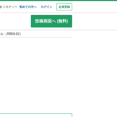
板 ジモティー
初めての方へ
ログイン
会員登録
投稿画面へ (無料)
（R804-62）