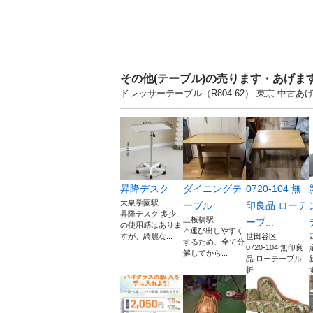
その他(テーブル)の売ります・あげま
ドレッサーテーブル（R804-62） 東京 中
昇降デスク
ダイニングテ
0720-104 無
大泉学園駅
ーブル
印良品 ローテ
昇降デスク 多少
上板橋駅
ーブ...
の使用感はありま
⚠️運び出しやすく
すが、綺麗な...
世田谷区
するため、全て分
0720-104 無印良
解してから...
品 ローテーブル
折...