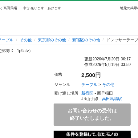
ドレッサーテーブル（R804-62） (ニシワセダリサイクル) 高田馬場のテーブル《その他》の中古あげます・譲ります｜ジモティーで不用品の処分
中古
売ります・あげます
地元の掲示
テーブル
その他
東京都のその他
新宿区のその他
ドレッサーテーブル
投稿ID : 1p9afv）
更新
2026年7月20日 06:17
作成
2026年5月19日 03:59
価格
2,500円
ジャンル
テーブル
 > 
その他
受け渡し場所
新宿区
 - 西早稲田
JR山手線 - 
高田馬場駅
お問い合わせの受付は
終了いたしました。