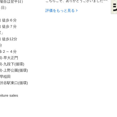
こちらこそ、ありがとうございました^^*
合は翌平日）



評価をもっと見る
徒歩６分

徒歩７分



歩12分



２～４分

早大正門

段下(循環)

野公園(循環)

稲田

駅東口(循環)

sales
