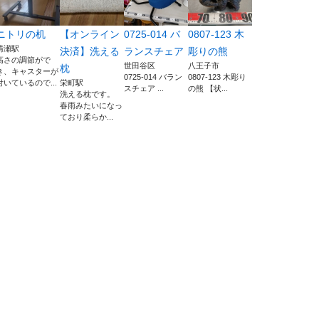
ニトリの机
【オンライン
0725-014 バ
0807-123 木
清瀬駅
決済】洗える
ランスチェア
彫りの熊
高さの調節がで
世田谷区
八王子市
枕
き、キャスターが
0725-014 バラン
0807-123 木彫り
付いているので...
栄町駅
スチェア ...
の熊 【状...
洗える枕です。
春雨みたいになっ
ており柔らか...