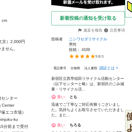
新着投稿の通知を受け取る
m

違反を報告
注意事項
投稿者
ニシワセダリサイクル
2,000円

男性
せん。

投稿： 
4109


5.0
(
3
)
認証とは
電話番号
古物商
法人書類
新宿区立西早稲田リサイクル活動センター
（以下センターと略）は、新宿区のごみ減
量・リサイクル活...
良い
とも
ンター

迅速でご丁寧なご対応有難うございまし
enter

た。気持ちよくお取引させていただきまし
エコ市場）

た。また...
uku-ku

良い
ちろる
15分前まで受付
