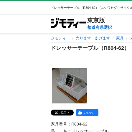
東京
版
都道府県選択
ジモティー
売ります・あげます
家具
ドレッサーテーブル（R804-62）
（
ポスト
いいね！
家具番号：R804-62

品　　名：ドレッサーテーブル
