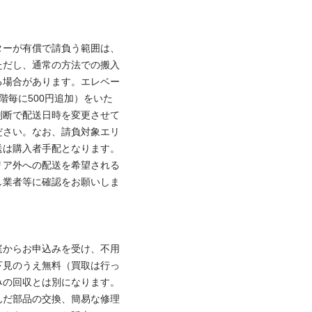
ターが有償で請負う範囲は、
ただし、通常の方法での搬入
る場合があります。エレベー
階毎に500円追加）をいた
判断で配送日時を変更させて
ださい。なお、請負対象エリ
送は購入者手配となります。
リア外への配送を希望される
し業者等に確認をお願いしま
庭からお申込みを受け、不用
下見のうえ無料（買取は行っ
みの回収とは別になります。
んだ部品の交換、簡易な修理