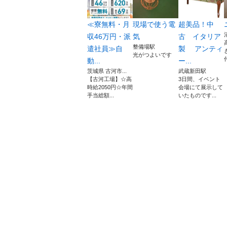
≪寮無料・月
現場で使う電
超美品！中
収46万円・派
気
古 イタリア
整備場駅
遣社員≫自
製 アンティ
光がつよいです
動...
ー...
茨城県 古河市...
武蔵新田駅
【古河工場】☆高
3日間、イベント
時給2050円☆年間
会場にて展示して
手当総額...
いたものです...