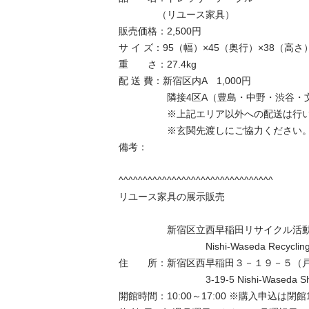
　　　　（リユース家具）

販売価格：2,500円

サ イ ズ：95（幅）×45（奥行）×38（高さ）c
重　　さ：27.4kg

配 送 費：新宿区内A　1,000円 

　　　　　隣接4区A（豊島・中野・渋谷・文京）
　　　　　※上記エリア以外への配送は行いま
　　　　　※玄関先渡しにご協力ください。
備考：

^^^^^^^^^^^^^^^^^^^^^^^^^^^^^^^^

リユース家具の展示販売

　　　　　新宿区立西早稲田リサイクル活動セ
　　　　　　　　　Nishi-Waseda Recycling C
住　　所：新宿区西早稲田３－１９－５（戸塚
　　　　　　　　　3-19-5 Nishi-Waseda Shinj
開館時間：10:00～17:00 ※購入申込は閉館