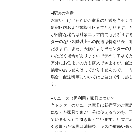
●配送の注意

お買い上げいただいた家具の配送を当セン
新宿区内および隣接４区までとなります。
が困難な場合は対象エリア内でもお断りす
ターのない３階以上への配送は特別料金（1
だきます。また、天候により当センターの
いただく場合がありますので予めご了承く
ア外にお住まいの方も購入できますが、配
業者のあっせんはしておりませんので、エ
場合、配送料等についてはご自分で引っ越
す。

●リユース（再利用）家具について

当センターのリユース家具は新宿区のご家
になった家具でまだ十分に使えるものを、
ていません）で引き取っています。粗大ご
引き取った家具は清掃後、キズの補修や傷