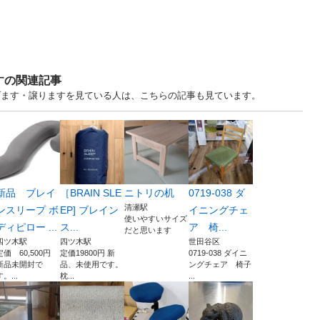
すの関連記事
古あげます・譲りますを見ている人は、こちらの記事も見ています。
新品 ブレイ
［BRAIN SLE
ニトリの机
0719-038 ダ
清瀬駅
ンスリープ ボ
EP] ブレイン
イニングチェ
使いやすいサイズ
ディピロー ...
ス...
ア 椅...
だと思います
四ツ木駅
四ツ木駅
世田谷区
定価 60,500円
定価19800円 新
0719-038 ダイニ
新品未開封で
品、未使用です。
ングチェア 椅子
す。...
枕...
...