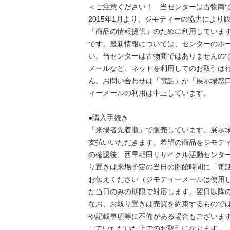
＜ご注意ください！　当センターは古物商では
2015年1月より、ジモティーの協力により
「商品の情報提供」のために利用していま
です。最新情報については、センターのホ
い。当センターは古物商ではありませんの
メールなど、ネットを利用してのお取引は
ん。お問い合わせは「電話」か「展示場窓
ィーメールの利用は中止しています。

●購入手続き

「来場者先着順」で販売しています。展示
支払いいただきます。希望の商品をジモテ
の確認後、西早稲田リサイクル活動センタ
り置きは来場予定の当日の開館時間に「電
お伝えください（ジモティーメールは使用
た当日のみの期限で対応します。翌日以降
なお、お取り置きは売買を約束するもので
や記載事項等に不備がある場合もございま
していただいた上でのお取引になります。
