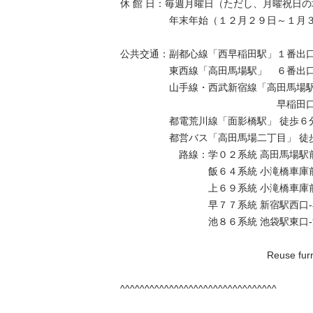
休 館 日：毎週月曜日（ただし、月曜祝日の場
　　　　　年末年始（１２月２９日～１月３日）
公共交通：副都心線「西早稲田駅」１番出口 
　　　　　東西線「高田馬場駅」　６番出口 
　　　　　山手線・西武新宿線「高田馬場駅」
　　　　　　　　　　　　　　　　早稲田口 徒
　　　　　都電荒川線「面影橋駅」 徒歩６分
　　　　　都営バス「高田馬場二丁目」 徒歩
　　　　　　路線：学０２系統 高田馬場駅前-
　　　　　　　　　飯６４系統 小滝橋車庫前-九
　　　　　　　　　上６９系統 小滝橋車庫前-上
　　　　　　　　　早７７系統 新宿駅西口-早
　　　　　　　　　池８６系統 池袋駅東口-渋谷
　　　　　　　　　　　　　　　Reuse furniture 
^^^^^^^^^^^^^^^^^^^^^^^^^^^^^^^^
