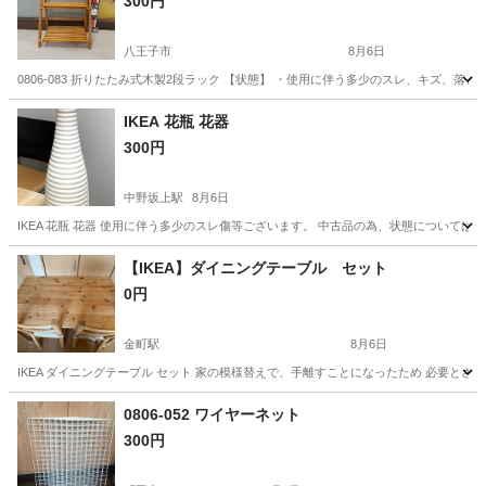
300円
八王子市
8月6日
0806-083 折りたたみ式木製2段ラック 【状態】 ・使用に伴う多少のスレ、キズ、
東京
八王子市
収納家具
現地
IKEA 花瓶 花器
300円
中野坂上駅
8月6日
IKEA 花瓶 花器 使用に伴う多少のスレ傷等ございます。 中古品の為、状態についてはご理解の
東京
中野区
中野坂上駅
インテリア雑貨/小物
花器
【IKEA】ダイニングテーブル セット
0円
金町駅
8月6日
IKEA ダイニングテーブル セット 家の模様替えで、手離すことになったため 必要とされる方にお
東京
葛飾区
金町駅
テーブル
0806-052 ワイヤーネット
300円