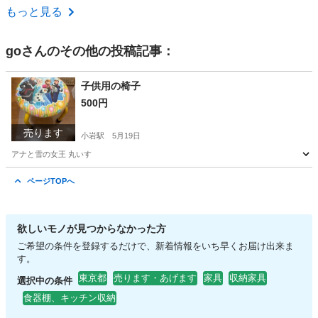
東京
町田市
収納家具
現地
もっと見る
go
さんのその他の投稿記事：
子供用の椅子
500円
売ります
小岩駅
5月19日
アナと雪の女王 丸いす
東京
江戸川区
小岩駅
キッズ用品
アナと雪の女王
ページTOPへ
欲しいモノが見つからなかった方
ご希望の条件を登録するだけで、新着情報をいち早くお届け出来ま
す。
東京都
売ります・あげます
家具
収納家具
選択中の条件
食器棚、キッチン収納