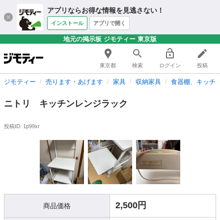
アプリならお得な情報を見逃さない！
インストール
アプリで開く
地元の掲示板 ジモティー 東京版
東京都
検索
ログイン
投稿
ジモティー
売ります・あげます
家具
収納家具
食器棚、キッチ
ニトリ キッチンレンジラック
投稿ID: 1p99xr
2,500円
商品価格