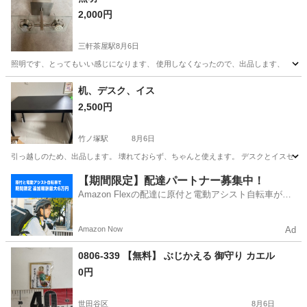
2,000円
三軒茶屋駅
8月6日
照明です、とってもいい感じになります、 使用しなくなったので、出品します、
東京
世田谷区
三軒茶屋駅
照明器具
机、デスク、イス
2,500円
竹ノ塚駅
8月6日
引っ越しのため、出品します。 壊れておらず、ちゃんと使えます。 デスクとイスセット
東京
足立区
竹ノ塚駅
テーブル
【期間限定】配達パートナー募集中！
Amazon Flexの配達に原付と電動アシスト自転車が登
場！
Amazon Now
Ad
0806-339 【無料】 ぶじかえる 御守り カエル
0円
世田谷区
8月6日