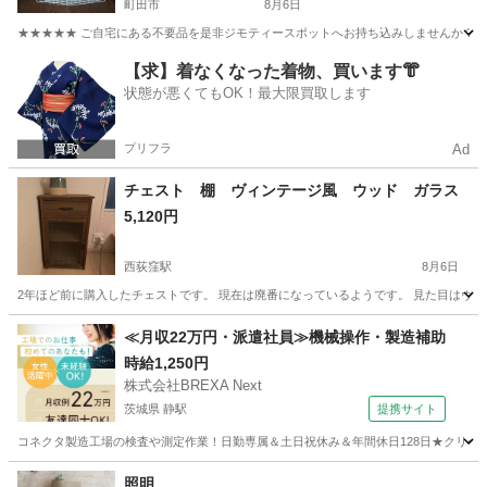
町田市
8月6日
★★★★★ ご自宅にある不要品を是非ジモティースポットへお持ち込みしませんか？ 家
東京
町田市
収納家具
現地
【求】着なくなった着物、買います👘
状態が悪くてもOK！最大限買取します
プリフラ
Ad
チェスト 棚 ヴィンテージ風 ウッド ガラス
5,120円
西荻窪駅
8月6日
2年ほど前に購入したチェストです。 現在は廃番になっているようです。 見た目はヴィ
東京
杉並区
西荻窪駅
収納家具
ヴィンテージ
≪月収22万円・派遣社員≫機械操作・製造補助
時給1,250円
株式会社BREXA Next
茨城県 静駅
提携サイト
コネクタ製造工場の検査や測定作業！日勤専属＆土日祝休み＆年間休日128日★クリーン
茨城
常陸大宮市
静駅
その他
照明