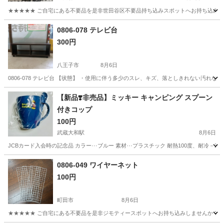
★★★★★ ご自宅にある不要品を是非世田谷区不要品持ち込みスポットへお持ち込みしません
東京
世田谷区
インテリア雑貨/小物
カエル
0806-078 テレビ台
300円
八王子市
8月6日
0806-078 テレビ台 【状態】 ・使用に伴う多少のスレ、キズ、落としきれない汚れ
東京
八王子市
収納家具
現地
【新品❣️非売品】ミッキー キャンピング スプーン
付きコップ
100円
武蔵大和駅
8月6日
JCBカード入会時の記念品 カラー···ブルー 素材···プラスチック 耐熱100度、耐
東京
東大和市
武蔵大和駅
家具
スプーン
0806-049 ワイヤーネット
100円
町田市
8月6日
★★★★★ ご自宅にある不要品を是非ジモティースポットへお持ち込みしませんか？ 家