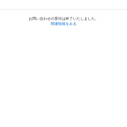
お問い合わせの受付は終了いたしました。
関連投稿をみる
初めての方へ
利用規約
プライバシーポリシー
プライバシー・ステートメント
健全化に資する運用方針
お問い合わせ
運営会社
サイトマップ
ご利用ガイド
フリーワードで探す
PC版で表示
都道府県選択
特定商取引法の表示
利用者情報の外部送信について