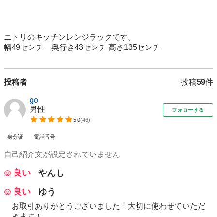
ニトリのキッチンレンジラックです。

幅49センチ　奥行き43センチ 高さ135センチ
投稿者
投稿
59
件
go
男性
フォローする
5.0
(
46
)
身分証
電話番号
自己紹介文が設定されていません
良い
やんし
良い
ゆう
お取引ありがとうございました！大切に使わせていただ
きます！