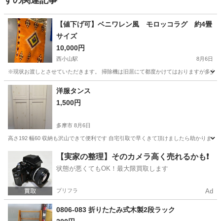
すの関連記事
【値下げ可】ベニワレン風 モロッコラグ 約4畳
サイズ
10,000円
西小山駅
8月6日
※現状お渡しとさせていただきます。 掃除機は旧居にて都度かけてはおりますが多少髪
東京
目黒区
西小山駅
カーペット/マット/ラグ
洋服タンス
1,500円
多摩市
8月6日
高さ192 幅60 収納も沢山できて便利です 自宅引取で早くきて頂けましたら助かりま
東京
多摩市
収納家具
【実家の整理】そのカメラ高く売れるかも❗️
状態が悪くてもOK！最大限買取します
プリフラ
Ad
0806-083 折りたたみ式木製2段ラック