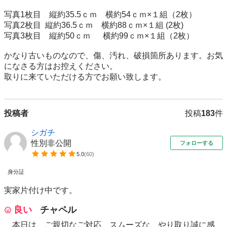
写真1枚目　縦約35.5ｃｍ　横約54ｃｍ×１組（2枚）

写真2枚目  縦約36.5ｃｍ　横約88ｃｍ×１組 (2枚) 

写真3枚目　縦約50ｃｍ　  横約99ｃｍ×１組（2枚）

かなり古いものなので、傷、汚れ、破損箇所あります。お気
になさる方はお控えください。

投稿者
投稿
183
件
シガチ
性別非公開
フォローする
5.0
(
60
)
身分証
実家片付け中です。
良い
チャペル
本日は、ご親切なご対応、スムーズな、やり取り誠に感