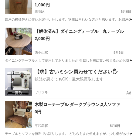
1,000円
赤羽駅
8月6日
部屋の模様替えに伴いお譲りいたします。状態はきれいな方だと思います。お部屋のインテリア
東京
北区
赤羽駅
収納家具
状態
【解体済み】ダイニングテーブル 丸テーブル
2,000円
西小山駅
8月6日
ダイニングテーブルとして使用しておりましたが 引越しを機に買い替えるためお譲りさせ
東京
目黒区
西小山駅
テーブル
ダイニング
【求】古いミシン買わせてください🖐️
状態が悪くてもOK！最大限買取します
プリフラ
Ad
木製ローテーブル ダークブラウン,2人ソファ
0円
平和島駅
8月6日
テーブルとソファを無料でお譲りします。 どちらもまだ使えますが、少し傷があります