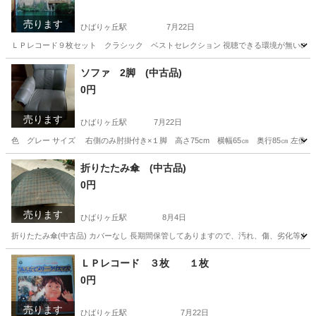
売ります
ひばりヶ丘駅
7月22日
ＬＰレコード９枚セット クラシック ベストセレクション 視聴できる環境が無いので
東京
西東京市
ひばりヶ丘駅
その他
LPレコード
ソファ 2脚 (中古品)
0円
売ります
ひばりヶ丘駅
7月22日
色 グレー サイズ 右側のみ肘掛付き×１脚 高さ75cm 横幅65㎝ 奥行85㎝ 左側の
東京
西東京市
ひばりヶ丘駅
ソファ
セット
折りたたみ傘 (中古品)
0円
売ります
ひばりヶ丘駅
8月4日
折りたたみ傘(中古品) カバーなし 長期間保管してありますので、汚れ、傷、劣化等あ
東京
西東京市
ひばりヶ丘駅
家庭用品
汚れ
ＬＰレコード ３枚 １枚
0円
売ります
ひばりヶ丘駅
7月22日