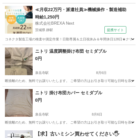
東京
大田区
平和島駅
ソファ
ロー
≪月収22万円・派遣社員≫機械操作・製造補助
時給1,250円
株式会社BREXA Next
茨城県 静駅
提携サイト
コネクタ製造工場の検査や測定作業！日勤専属＆土日祝休み＆年間休日128日★クリーン
茨城
常陸大宮市
静駅
その他
ニトリ 温度調整掛け布団 セミダブル
0円
泉岳寺駅
8月6日
断捨離のため、無料でお譲りいたします。 ご希望の方はお引き取り可能な日時を添え
東京
港区
泉岳寺駅
寝具
掛け布団
ニトリ 掛け布団カバー セミダブル
0円
泉岳寺駅
8月6日
断捨離のため、無料でお譲りいたします。 ご希望の方はお引き取り可能な日時を添え
東京
港区
泉岳寺駅
寝具
【求】古いミシン買わせてください🖐️