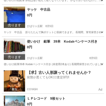
使いかけの色鉛筆 赤色は使い込んで短くなっています。 かなり古いものなので、汚れ
東京
西東京市
ひばりヶ丘駅
その他
ヤッケ 中古品
0円
売ります
ひばりヶ丘駅
8月5日
ヤッケ 中古品 折りたたんで胸ポケットに収納できます。 長期間、箪笥保管されてい
東京
西東京市
ひばりヶ丘駅
その他
使いかけ 鉛筆 39本 Kodakペンケース付き
0円
売ります
ひばりヶ丘駅
8月5日
使いかけ鉛筆39本 Kodakペンケース付き (未使用2本あり) 長期間保管されていま
東京
西東京市
ひばりヶ丘駅
家庭用品
【求】古い人形譲ってくれませんか？
状態が悪くてもOK🙆‍♀️査定0円‼️
COYASH
Ad
ＬＰレコード 9枚セット
0円