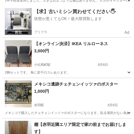
1年半程度使用しました。大きな目立つような傷はありません。 片方がキャスターになっ
東京
目黒区
武蔵小山駅
テーブル
【求】古いミシン買わせてください🖐️
状態が悪くてもOK！最大限買取します
プリフラ
Ad
【オンライン決済】IKEA リルローネス
3,000円
小伝馬町駅
8月6日
2脚セットです。 角に若干のスレあります。
東京
中央区
小伝馬町駅
椅子
IKEA
メキシコ遺跡チェチェンイッツァのポスター
1,000円
赤羽駅
8月6日
メキシコで購入したチェチェンイッツァのポスターになります。貼る場所がない為お譲りいた
東京
北区
赤羽駅
家具
メキシコ
棚【赤羽近隣エリア限定で家の前までお届けしま
す】