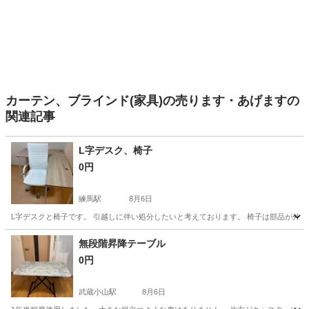
カーテン、ブラインド(家具)の売ります・あげますの
関連記事
L字デスク、椅子
0円
練馬駅
8月6日
L字デスクと椅子です。 引越しに伴い処分したいと考えております。 椅子は部品が外れて
東京
練馬区
練馬駅
テーブル
無段階昇降テーブル
0円
武蔵小山駅
8月6日