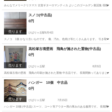
みんなでメリークリスマス 古賀ギターロマンティカ よいこのゴールデン童謡集 視聴
東京
西東京市
ひばりヶ丘駅
その他
LPレコード
スノコ(中古品)
0円
売ります
ひばりヶ丘駅
6月4日
スノコ 1個 かなり古いものです。 傷、汚れ、色焼け等たくさんあります。 引き取りにいら
東京
西東京市
ひばりヶ丘駅
収納家具
スノコ
高松塚古墳壁画 飛鳥が施された置物(中古品)
0円
売ります
ひばりヶ丘駅
8月5日
高松塚古墳の壁画 飛鳥の印刷が施された置物 中古品です。 長期間飾ってありましたので、汚
東京
西東京市
ひばりヶ丘駅
インテリア雑貨/小物
ハンガー 10個 中古品
0円
売ります
ひばりヶ丘駅
7月15日
ハンガー 10個 (中古品) スーツ、コート等アウター用の厚みのある服用です。 長