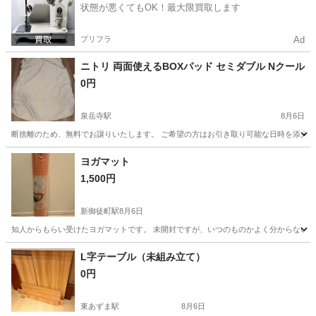
状態が悪くてもOK！最大限買取します
プリフラ
Ad
ニトリ 両面使えるBOXパッド セミダブル Nクール
0円
泉岳寺駅
8月6日
断捨離のため、無料でお譲りいたします。 ご希望の方はお引き取り可能な日時を添え
東京
港区
泉岳寺駅
寝具
ヨガマット
1,500円
新御徒町駅
8月6日
知人からもらい受けたヨガマットです。 未開封ですが、いつのものかよく分からないた
東京
台東区
新御徒町駅
カーペット/マット/ラグ
L字テーブル（未組み立て）
0円
ヨガマット
東あずま駅
8月6日