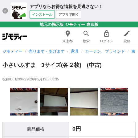
アプリならお得な情報を見逃さない！
インストール
アプリで開く
地元の掲示板 ジモティー 東京版
東京都
検索
ログイン
投稿
ジモティー
売ります・あげます
家具
カーテン、ブラインド
東
小さいふすま 3サイズ(各２枚) (中古)
投稿ID: 1p99nq
2026年5月19日 03:35
0円
商品価格