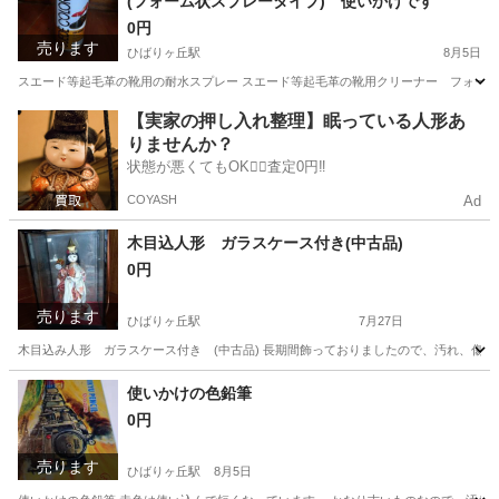
(フォーム状スプレータイプ) 使いかけです
0円
売ります
ひばりヶ丘駅
8月5日
スエード等起毛革の靴用の耐水スプレー スエード等起毛革の靴用クリーナー フォーム状
東京
西東京市
ひばりヶ丘駅
掃除用具
【実家の押し入れ整理】眠っている人形あ
りませんか？
状態が悪くてもOK🙆‍♀️査定0円‼️
COYASH
Ad
木目込人形 ガラスケース付き(中古品)
0円
売ります
ひばりヶ丘駅
7月27日
木目込み人形 ガラスケース付き (中古品) 長期間飾っておりましたので、汚れ、傷、
東京
西東京市
ひばりヶ丘駅
ひな人形
使いかけの色鉛筆
0円
売ります
ひばりヶ丘駅
8月5日