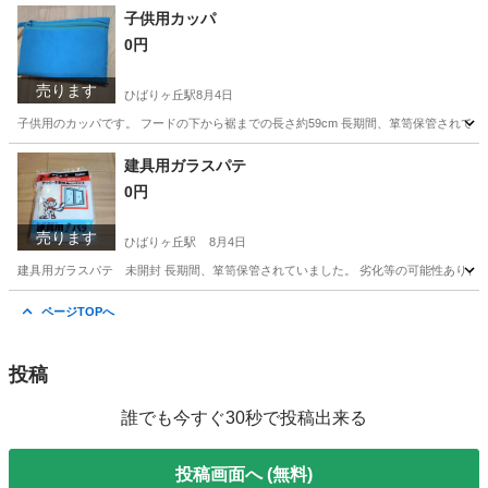
東京
西東京市
ひばりヶ丘駅
家庭用品
子供用カッパ
0円
売ります
ひばりヶ丘駅
8月4日
子供用のカッパです。 フードの下から裾までの長さ約59cm 長期間、箪笥保管されて
東京
西東京市
ひばりヶ丘駅
その他
建具用ガラスパテ
0円
売ります
ひばりヶ丘駅
8月4日
建具用ガラスパテ 未開封 長期間、箪笥保管されていました。 劣化等の可能性ありま
東京
西東京市
ひばりヶ丘駅
その他
ページTOPへ
投稿
誰でも今すぐ30秒で投稿出来る
投稿画面へ (無料)