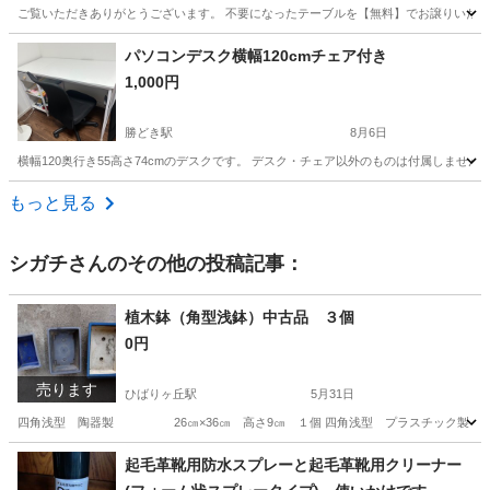
ご覧いただきありがとうございます。 不要になったテーブルを【無料】でお譲りいたしま
東京
墨田区
東あずま駅
テーブル
パソコンデスク横幅120cmチェア付き
1,000円
勝どき駅
8月6日
横幅120奥行き55高さ74cmのデスクです。 デスク・チェア以外のものは付属しません
東京
中央区
勝どき駅
オフィス用家具
もっと見る
シガチ
さんのその他の投稿記事：
植木鉢（角型浅鉢）中古品 ３個
0円
売ります
ひばりヶ丘駅
5月31日
四角浅型 陶器製 26㎝×36㎝ 高さ9㎝ １個 四角浅型 プラスチック製 21㎝×29㎝
東京
西東京市
ひばりヶ丘駅
家庭用品
起毛革靴用防水スプレーと起毛革靴用クリーナー