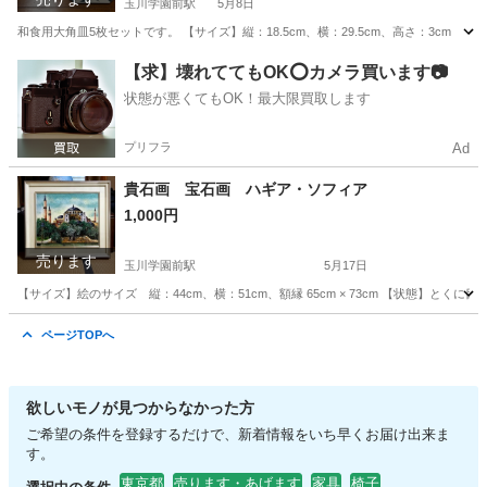
玉川学園前駅
5月8日
和食用大角皿5枚セットです。 【サイズ】縦：18.5cm、横：29.5cm、高さ：3cm
東京
町田市
玉川学園前駅
食器
状態
【求】壊れててもOK⭕️カメラ買います📷
状態が悪くてもOK！最大限買取します
プリフラ
Ad
貴石画 宝石画 ハギア・ソフィア
1,000円
売ります
玉川学園前駅
5月17日
【サイズ】絵のサイズ 縦：44cm、横：51cm、額縁 65cm × 73cm 【状態】
東京
町田市
玉川学園前駅
インテリア雑貨/小物
貴石
ページTOPへ
欲しいモノが見つからなかった方
ご希望の条件を登録するだけで、新着情報をいち早くお届け出来ま
す。
東京都
売ります・あげます
家具
椅子