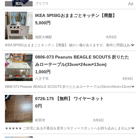
プリフラ
Ad
IKEA SPISIGおままごとキッチン【廃盤】
5,000円
池尻大橋駅
8月6日
IKEA SPISIGおままごとキッチン【廃盤】 細かい傷がありますが、動作に問題はありません。 ●商
東京
世田谷区
池尻大橋駅
家具
0806-073 Peanuts BEAGLE SCOUTS 折りたた
みローテーブル(33cm×24cm×13cm)
1,000円
八王子市
8月6日
0806-073 Peanuts BEAGLE SCOUTS 折りたたみローテーブル(33cm×24c
東京
八王子市
テーブル
現地
0726-175 【無料】 ワイヤーネット
0円
町田市
8月6日
★★★★★ ご自宅にある不要品を是非ジモティースポットへお持ち込みしませんか？ 家
東京
町田市
収納家具
現地