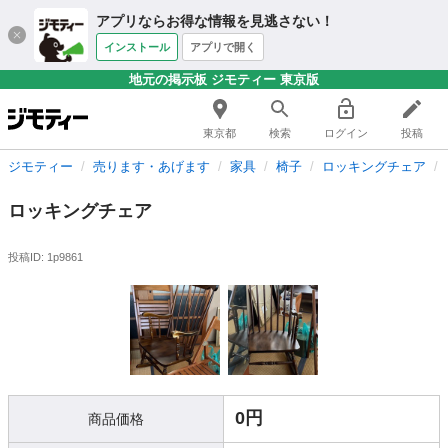
アプリならお得な情報を見逃さない！
インストール
アプリで開く
地元の掲示板 ジモティー 東京版
東京都
検索
ログイン
投稿
ジモティー
売ります・あげます
家具
椅子
ロッキングチェア
ロッキングチェア
投稿ID: 1p9861
0円
商品価格