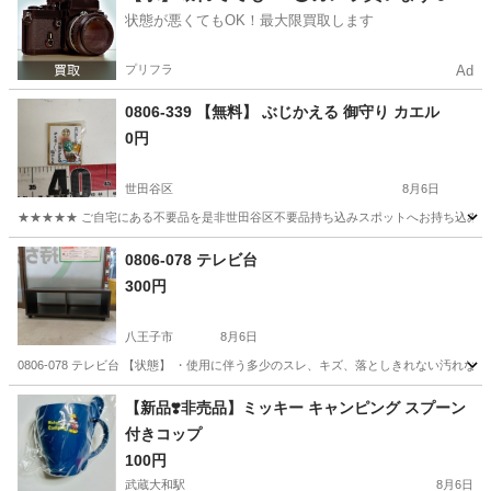
状態が悪くてもOK！最大限買取します
プリフラ
Ad
0806-339 【無料】 ぶじかえる 御守り カエル
0円
世田谷区
8月6日
★★★★★ ご自宅にある不要品を是非世田谷区不要品持ち込みスポットへお持ち込みしません
東京
世田谷区
インテリア雑貨/小物
カエル
0806-078 テレビ台
300円
八王子市
8月6日
0806-078 テレビ台 【状態】 ・使用に伴う多少のスレ、キズ、落としきれない汚れ
東京
八王子市
収納家具
現地
【新品❣️非売品】ミッキー キャンピング スプーン
付きコップ
100円
武蔵大和駅
8月6日