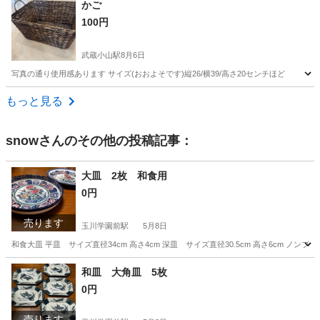
かご
100円
武蔵小山駅
8月6日
写真の通り使用感あります サイズ(おおよそです)縦26/横39/高さ20センチほど
東京
品川区
武蔵小山駅
インテリア雑貨/小物
もっと見る
snow
さんのその他の投稿記事：
大皿 2枚 和食用
0円
売ります
玉川学園前駅
5月8日
和食大皿 平皿 サイズ直径34cm 高さ4cm 深皿 サイズ直径30.5cm 高さ6cm
東京
町田市
玉川学園前駅
食器
大皿
和皿 大角皿 5枚
0円
売ります