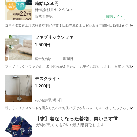
時給1,250円
株式会社BREXA Next
茨城県 静駅
提携サイト
コネクタ製造工場の検査や測定作業！日勤専属＆土日祝休み＆年間休日128日★クリーン
茨城
常陸大宮市
静駅
その他
ファブリックソファ
1,500円
富士見台駅
8月6日
ファブリックソファです。 多少汚れがあるため、お安くお譲りします。 自宅まで取りに
東京
中野区
富士見台駅
ソファ
譲り
デスクライト
1,200円
花小金井駅
8月6日
新しくデスクスタンドを購入したのでお使い頂ける方いらっしゃいましたらよろしくお願
東京
東久留米市
花小金井駅
照明器具
デスク
【求】着なくなった着物、買います👘
状態が悪くてもOK！最大限買取します