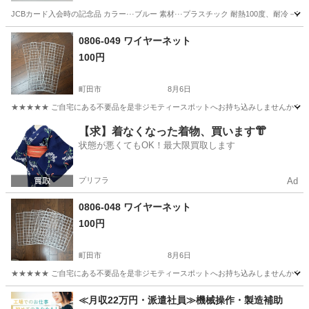
JCBカード入会時の記念品 カラー···ブルー 素材···プラスチック 耐熱100度、耐
東京
東大和市
武蔵大和駅
家具
スプーン
0806-049 ワイヤーネット
100円
町田市
8月6日
★★★★★ ご自宅にある不要品を是非ジモティースポットへお持ち込みしませんか？ 家
東京
町田市
収納家具
現地
【求】着なくなった着物、買います👘
状態が悪くてもOK！最大限買取します
プリフラ
Ad
0806-048 ワイヤーネット
100円
町田市
8月6日
★★★★★ ご自宅にある不要品を是非ジモティースポットへお持ち込みしませんか？ 家
東京
町田市
収納家具
現地
≪月収22万円・派遣社員≫機械操作・製造補助