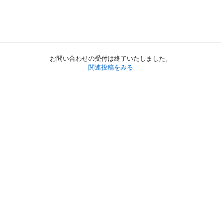
お問い合わせの受付は終了いたしました。
関連投稿をみる
初めての方へ
利用規約
プライバシーポリシー
プライバシー・ステートメント
健全化に資する運用方針
お問い合わせ
運営会社
サイトマップ
ご利用ガイド
フリーワードで探す
PC版で表示
都道府県選択