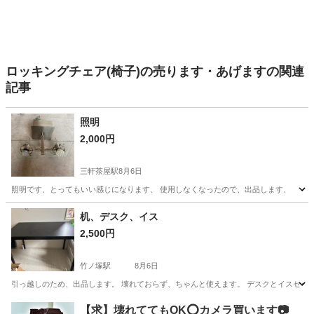
ロッキングチェア(椅子)の売ります・あげますの関連
記事
照明
2,000円
三軒茶屋駅
8月6日
照明です、とってもいい感じになります、 使用しなくなったので、出品します、
東京
世田谷区
三軒茶屋駅
照明器具
机、デスク、イス
2,500円
竹ノ塚駅
8月6日
引っ越しのため、出品します。 壊れておらず、ちゃんと使えます。 デスクとイスセット
東京
足立区
竹ノ塚駅
テーブル
【求】壊れててもOK⭕️カメラ買います📷