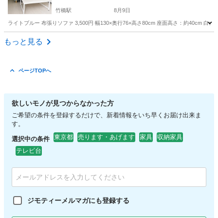
竹橋駅
8月9日
ライトブルー 布張りソファ 3,500円 幅130×奥行76×高さ80cm 座面高さ：約40cm 白色
東京
千代田区
竹橋駅
ソファ
ロー
もっと見る
ページTOPへ
欲しいモノが見つからなかった方
ご希望の条件を登録するだけで、新着情報をいち早くお届け出来ま
す。
東京都
売ります・あげます
家具
収納家具
選択中の条件
テレビ台
ジモティーメルマガにも登録する