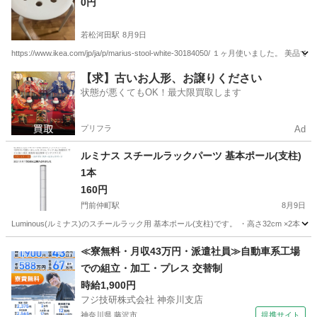
0円
若松河田駅
8月9日
https://www.ikea.com/jp/ja/p/marius-stool-white-30184050/ １ヶ月使いました。
東京
新宿区
若松河田駅
椅子
【求】古いお人形、お譲りください
状態が悪くてもOK！最大限買取します
プリフラ
Ad
ルミナス スチールラックパーツ 基本ポール(支柱)
1本
160円
門前仲町駅
8月9日
Luminous(ルミナス)のスチールラック用 基本ポール(支柱)です。 ・高さ32cm 
東京
江東区
門前仲町駅
収納家具
≪寮無料・月収43万円・派遣社員≫自動車系工場
での組立・加工・プレス 交替制
時給1,900円
フジ技研株式会社 神奈川支店
神奈川県 藤沢市
提携サイト