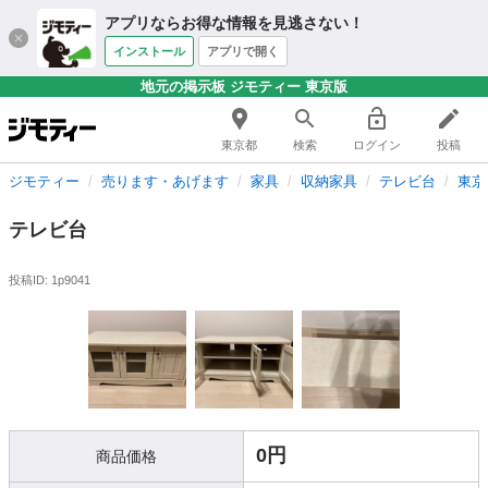
アプリならお得な情報を見逃さない！
インストール
アプリで開く
地元の掲示板 ジモティー 東京版
東京都
検索
ログイン
投稿
ジモティー
売ります・あげます
家具
収納家具
テレビ台
東京
テレビ台
投稿ID: 1p9041
0円
商品価格