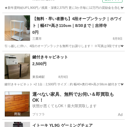
★新年度時給UP1,900円／残業・深夜2,375円 更に3か月毎に12万円の奨励金を含む
神奈川
藤沢市
その他
【無料・早い者勝ち】4段オープンラック｜ホワイ
ト｜幅47×高さ110cm｜8/30まで｜吉祥寺
0円
三鷹市
8月9日
引っ越しに伴い、4段のオープンラックを無料でお譲りします！ ※写真は3段ですが4段
東京
三鷹市
収納家具
ラック
鍵付きキャビネット
2,500円
東長崎駅
8月9日
鍵付きキャビネット ×2 1台：2,500円 サイズ：約 幅40×奥行48×高さ58cm 鍵付きです。
東京
豊島区
東長崎駅
収納家具
運べない家具、無料でお伺い＆即買取も
OK！
状態が悪くてもOK！最大限買取します
プリフラ
Ad
イトーキ YL9G ゲーミングチェア