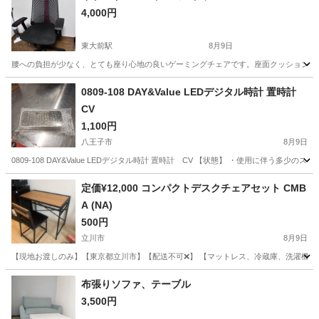
4,000円
東大前駅
8月9日
腰への負担が少なく、とても座り心地の良いゲーミングチェアです。座面クッションはイ
東京
文京区
東大前駅
椅子
ゲーミングチェア
0809-108 DAY&Value LEDデジタル時計 置時計
CV
1,100円
八王子市
8月9日
0809-108 DAY&Value LEDデジタル時計 置時計 CV 【状態】 ・使用に伴
東京
八王子市
時計
Value
定価¥12,000 コンパクトデスクチェアセット CMB
A (NA)
500円
立川市
8月9日
【現地お渡しのみ】【東京都立川市】【配送不可❌】 【マットレス、冷蔵庫、洗濯機も出品し
東京
立川市
テーブル
布張りソファ、テーブル
3,500円