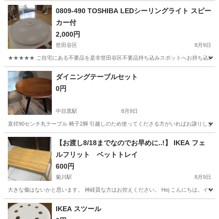
0809-490 TOSHIBA LEDシーリングライト スピー
カー付
2,000円
世田谷区
8月9日
★★★★★ ご自宅にある不要品を是非世田谷区不要品持ち込みスポットへお持ち込みしません
東京
世田谷区
照明器具
シーリングライト
ダイニングテーブルセット
0円
中目黒駅
8月9日
直径90センチ丸テーブル 椅子2脚 引越しのため使ってくださる方がいればお譲りしま
東京
目黒区
中目黒駅
ダイニングセット
【お渡し8/18までなのでお早めに..!】 IKEA フェ
ルフリット ベットトレイ
600円
菊川駅
8月9日
大きな傷はないかと思います。 神経質な方はお控えください。 Hej こんにちは。イケアからシェアされた F
東京
江東区
菊川駅
テーブル
ベット
IKEA スツール