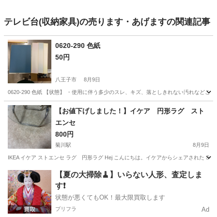
テレビ台(収納家具)の売ります・あげますの関連記事
0620-290 色紙
50円
八王子市
8月9日
0620-290 色紙 【状態】 ・使用に伴う多少のスレ、キズ、落としきれない汚れなど
東京
八王子市
インテリア雑貨/小物
現地
【お値下げしました！】イケア 円形ラグ スト
エンセ
800円
菊川駅
8月9日
IKEA イケア ストエンセ ラグ 円形ラグ Hej こんにちは。イケアからシェアされた STOENSE ストエンセ
東京
江東区
菊川駅
カーペット/マット/ラグ
【夏の大掃除🧹】いらない人形、査定しま
す❗️
状態が悪くてもOK！最大限買取します
プリフラ
Ad