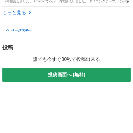
2年使用しました。 Amazonで2万7千円で購入しました。 ダイニングテーブルにも
東京
江東区
西大島駅
テーブル
デスク
もっと見る
ページTOPへ
投稿
誰でも今すぐ30秒で投稿出来る
投稿画面へ (無料)