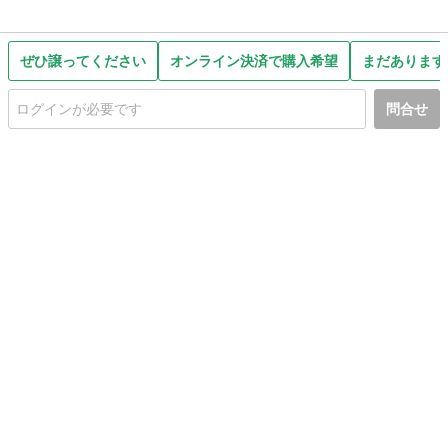
ぜひ譲ってください
オンライン決済で購入希望
まだあります
問合せ
初めての方へ
利用規約
プライバシーポリシー
プライバシー・ステートメント
健全化に資する運用方針
お問い合わせ
運営会社
サイトマップ
ご利用ガイド
フリーワードで探す
PC版で表示
都道府県選択
特定商取引法の表示
利用者情報の外部送信について