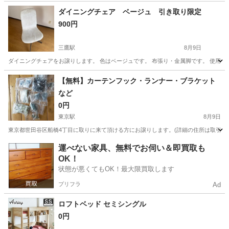
神奈川
藤沢市
その他
ダイニングチェア ベージュ 引き取り限定
900円
三鷹駅
8月9日
ダイニングチェアをお譲りします。 色はベージュです。 布張り・金属脚です。 使用に
東京
武蔵野市
三鷹駅
椅子
【無料】カーテンフック・ランナー・ブラケット
など
0円
東京駅
8月9日
東京都世田谷区船橋4丁目に取りに来て頂ける方にお譲りします。(詳細の住所は取引メ
東京
中央区
東京駅
カーテン、ブラインド
運べない家具、無料でお伺い＆即買取も
OK！
状態が悪くてもOK！最大限買取します
プリフラ
Ad
ロフトベッド セミシングル
0円