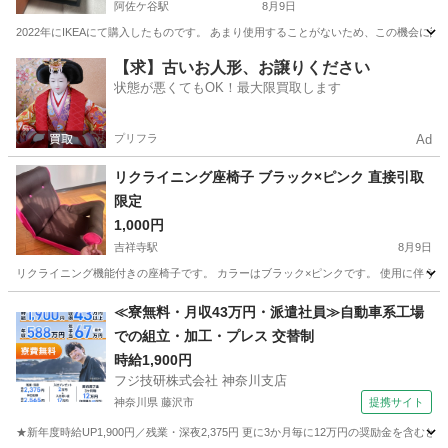
阿佐ケ谷駅
8月9日
2022年にIKEAにて購入したものです。 あまり使用することがないため、この機会に譲
東京
杉並区
阿佐ケ谷駅
カーペット/マット/ラグ
【求】古いお人形、お譲りください
状態が悪くてもOK！最大限買取します
プリフラ
Ad
リクライニング座椅子 ブラック×ピンク 直接引取
限定
1,000円
吉祥寺駅
8月9日
リクライニング機能付きの座椅子です。 カラーはブラック×ピンクです。 使用に伴う多
東京
武蔵野市
吉祥寺駅
椅子
≪寮無料・月収43万円・派遣社員≫自動車系工場
での組立・加工・プレス 交替制
時給1,900円
フジ技研株式会社 神奈川支店
神奈川県 藤沢市
提携サイト
★新年度時給UP1,900円／残業・深夜2,375円 更に3か月毎に12万円の奨励金を含む