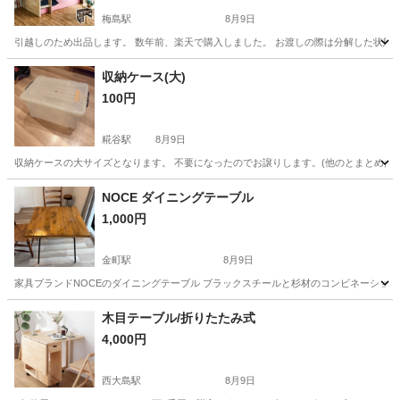
梅島駅
8月9日
引越しのため出品します。 数年前、楽天で購入しました。 お渡しの際は分解した状態でお
東京
足立区
梅島駅
ベッド
シングル
収納ケース(大)
100円
糀谷駅
8月9日
収納ケースの大サイズとなります。 不要になったのでお譲りします。(他のとまとめた
東京
大田区
糀谷駅
収納家具
ケース
NOCE ダイニングテーブル
1,000円
金町駅
8月9日
家具ブランドNOCEのダイニングテーブル ブラックスチールと杉材のコンビネーション
東京
葛飾区
金町駅
テーブル
木目テーブル/折りたたみ式
4,000円
西大島駅
8月9日