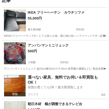
記事
IKEA フリーヘーテン カウチソファ
55,000円
東久留米駅
8月9日
IKEAのフリーヘーテンです✨とても座り心地、寝心地の良いソファベッドです✨必要な方にど
東京
東久留米市
東久留米駅
ソファ
フリーヘーテン
アンパンマンミニリュック
500円
小宮駅
8月9日
アンパンマンミニリュック 縦23cm横15cmマチ10cm 保育園の通園などに 新品未開
東京
八王子市
小宮駅
家具
封筒
運べない家具、無料でお伺い＆即買取も
OK！
状態が悪くてもOK！最大限買取します
プリフラ
Ad
朝日木材 幅が調整できるテレビ台