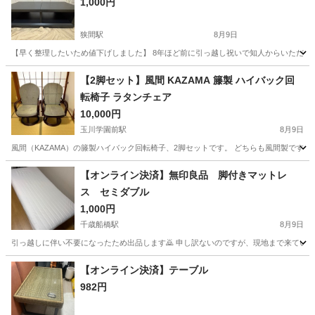
1,000円
狭間駅
8月9日
【早く整理したいため値下げしました】 8年ほど前に引っ越し祝いで知人からいただきました。 【
東京
八王子市
狭間駅
収納家具
【2脚セット】風間 KAZAMA 籐製 ハイバック回
転椅子 ラタンチェア
10,000円
玉川学園前駅
8月9日
風間（KAZAMA）の籐製ハイバック回転椅子、2脚セットです。 どちらも風間製です
東京
町田市
玉川学園前駅
椅子
KAZAMA
【オンライン決済】無印良品 脚付きマットレ
ス セミダブル
1,000円
千歳船橋駅
8月9日
引っ越しに伴い不要になったため出品します🙇 申し訳ないのですが、現地まで来ていただき、回収
東京
世田谷区
千歳船橋駅
ベッド
【オンライン決済】テーブル
982円