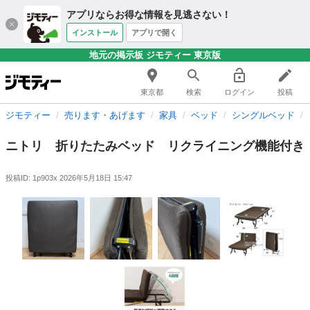
アプリならお得な情報を見逃さない！
インストール
アプリで開く
地元の掲示板 ジモティー 東京版
東京都
検索
ログイン
投稿
ジモティー
売ります・あげます
家具
ベッド
シングルベッド
ニトリ 折りたたみベッド リクライニング機能付き
投稿ID: 1p903x
2026年5月18日 15:47