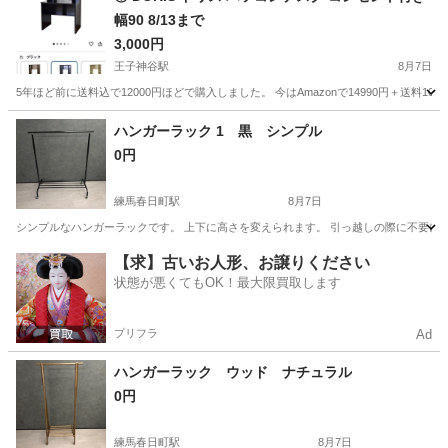
幅90 8/13まで
3,000円
王子神谷駅
8月7日
5年ほど前に送料込で12000円ほどで購入しました。 今はAmazonで14990円＋送料
東京
北区
王子神谷駅
テーブル
デスク
ハンガーラック 1 黒 シンプル
0円
練馬春日町駅
8月7日
シンプルなハンガーラックです。 上下に高さを変えられます。 引っ越しの際に不要になったので
東京
練馬区
練馬春日町駅
ドレッサー
【求】古いお人形、お譲りください
状態が悪くてもOK！最大限買取します
プリフラ
Ad
ハンガーラック ウッド ナチュラル
0円
練馬春日町駅
8月7日