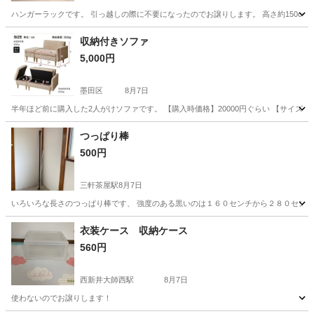
ハンガーラックです。 引っ越しの際に不要になったのでお譲りします。 高さ約150cm 
東京
練馬区
練馬春日町駅
ドレッサー
ラック
収納付きソファ
5,000円
墨田区
8月7日
半年ほど前に購入した2人がけソファです。 【購入時価格】20000円ぐらい 【サイズ
東京
墨田区
ソファ
状態
つっぱり棒
500円
三軒茶屋駅
8月7日
いろいろな長さのつっぱり棒です、 強度のある黒いのは１６０センチから２８０セン
東京
世田谷区
三軒茶屋駅
オフィス用家具
つっぱり
衣装ケース 収納ケース
560円
西新井大師西駅
8月7日
使わないのでお譲りします！