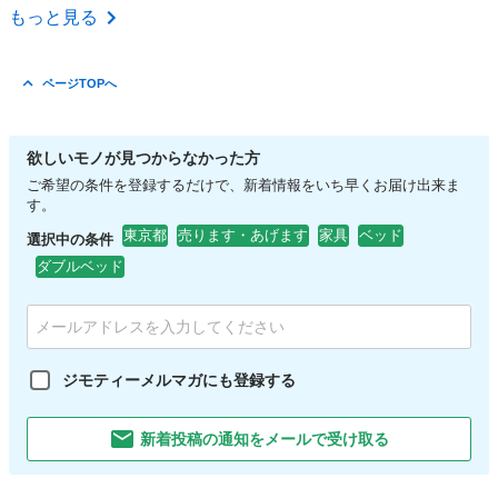
東京
足立区
西新井大師西駅
家具
ケース
もっと見る
ページTOPへ
欲しいモノが見つからなかった方
ご希望の条件を登録するだけで、新着情報をいち早くお届け出来ま
す。
東京都
売ります・あげます
家具
ベッド
選択中の条件
ダブルベッド
ジモティーメルマガにも登録する
新着投稿の通知をメールで受け取る