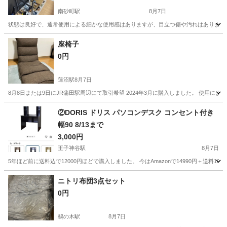
南砂町駅
8月7日
状態は良好で、通常使用による細かな使用感はありますが、目立つ傷や汚れはありません
東京
江東区
南砂町駅
テーブル
座椅子
0円
蓮沼駅
8月7日
8月8日または9日にJR蒲田駅周辺にて取引希望 2024年3月に購入しました。 使用に
東京
大田区
蓮沼駅
椅子
②DORIS ドリス パソコンデスク コンセント付き
幅90 8/13まで
3,000円
王子神谷駅
8月7日
5年ほど前に送料込で12000円ほどで購入しました。 今はAmazonで14990円＋送料
東京
北区
王子神谷駅
オフィス用家具
ドリス
ニトリ布団3点セット
0円
鵜の木駅
8月7日