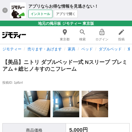
アプリならお得な情報を見逃さない！
インストール
アプリで開く
地元の掲示板 ジモティー 東京版
東京都
検索
ログイン
投稿
ジモティー
売ります・あげます
家具
ベッド
ダブルベッド
東
【美品】ニトリ ダブルベッド一式 Nスリープ プレミ
アム＋総ヒノキすのこフレーム
投稿ID: 1p8zrl
5,000円
商品価格