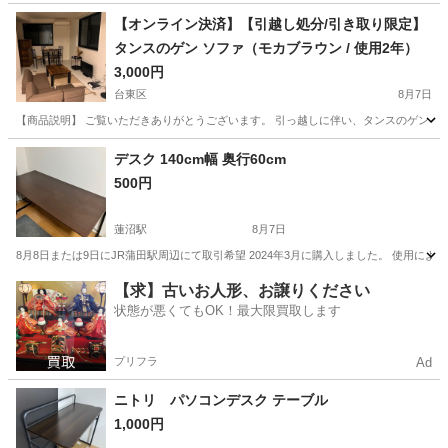
【オンライン決済】【引越し処分/引き取り限定】
タンスのゲン ソファ（モカブラウン / 使用2年）
3,000円
台東区
8月7日
【商品説明】 ご覧いただきありがとうございます。 引っ越しに伴い、タンスのゲン（Tans
東京
台東区
ソファ
デスク 140cm幅 奥行60cm
500円
蓮沼駅
8月7日
8月8日または9日にJR蒲田駅周辺にて取引希望 2024年3月に購入しました。 使用によ
東京
大田区
蓮沼駅
テーブル
デスク
【求】古いお人形、お譲りください
状態が悪くてもOK！最大限買取します
プリフラ
Ad
ニトリ パソコンデスク テーブル
1,000円