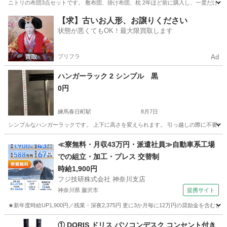
ニトリの布団3点セットです。 敷布団、掛け布団、枕 2年ほど前に購入し、一度だけ使
東京
大田区
鵜の木駅
寝具
ニトリ
【求】古いお人形、お譲りください
状態が悪くてもOK！最大限買取します
プリフラ
Ad
ハンガーラック 2 シンプル 黒
0円
練馬春日町駅
8月7日
シンプルなハンガーラックです。 上下に高さを変えられます。 引っ越しの際に不要になったので
東京
練馬区
練馬春日町駅
ドレッサー
≪寮無料・月収43万円・派遣社員≫自動車系工場
での組立・加工・プレス 交替制
時給1,900円
フジ技研株式会社 神奈川支店
神奈川県 藤沢市
提携サイト
★新年度時給UP1,900円／残業・深夜2,375円 更に3か月毎に12万円の奨励金を含む
神奈川
藤沢市
その他
① DORIS ドリス パソコンデスク コンセント付き