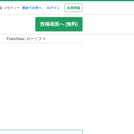
板 ジモティー
初めての方へ
ログイン
会員登録
投稿画面へ (無料)
ァ
Francfranc ローソファ