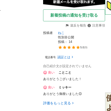
す
新着投稿の通知を受け取る
違反を報告
注意事項
投稿者
ねこ
性別非公開
投稿： 
14
5.0
(
9
)
認証とは
電話番号
自己紹介文が設定されていません
良い
ことこと
ありがとうございました！
良い
ミッキー
ありがとう御座いました😊
評価をもっと見る