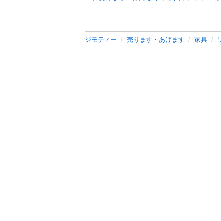
ジモティー
売ります・あげます
家具
利用規約
プライ
運営会社
サイトマッ
© 2011-
2026
Jmty, Inc.