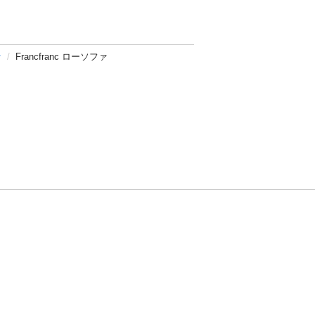
ァ
Francfranc ローソファ
方針
お問い合わせ
者情報の外部送信について