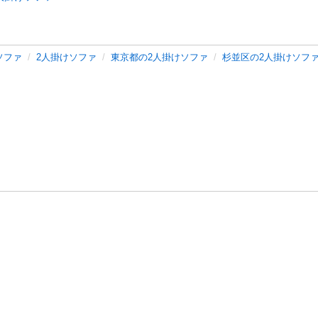
ソファ
2人掛けソファ
東京都の2人掛けソファ
杉並区の2人掛けソフ
バシーポリシー
プライバシー・ステートメント
健全化に資する運用
プ
ご利用ガイド
フリーワードで探す
特定商取引法の表示
利用