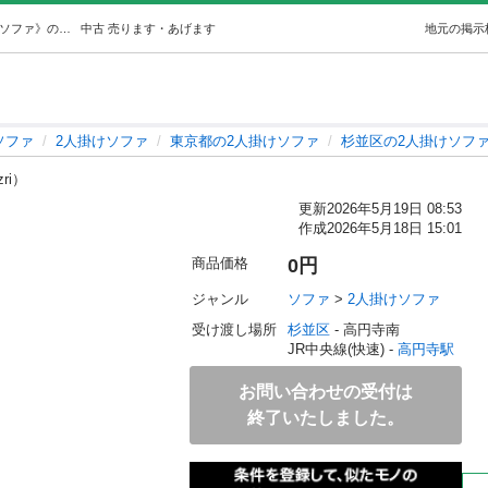
Francfranc ローソファ (ねこ) 高円寺のソファ《2人掛けソファ》の中古あげます・譲ります｜ジモティーで不用品の処分
中古
売ります・あげます
地元の掲示
ソファ
2人掛けソファ
東京都の2人掛けソファ
杉並区の2人掛けソフ
zri）
更新
2026年5月19日 08:53
作成
2026年5月18日 15:01
商品価格
0円
ジャンル
ソファ
 > 
2人掛けソファ
受け渡し場所
杉並区
 - 高円寺南
JR中央線(快速) - 
高円寺駅
お問い合わせの受付は
終了いたしました。