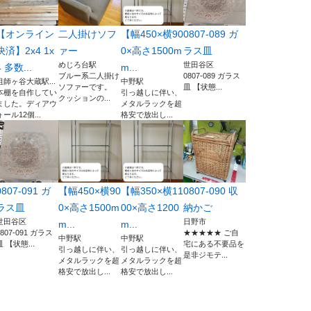
【オンライン
二人掛けソフ
【幅450×横90
0807-089 ガ
決済】2x4 1x
ァー
0×高さ1500m
ラス皿
めじろ台駅
世田谷区
4 多数...
m...
ブルー系二人掛け
0807-089 ガラス
祖師ヶ谷大蔵駅...
中野駅
ソファーです。
皿 【状態...
本棚を自作してい
引っ越しに伴い、
クッションの...
ました。ディアウ
メタルラックを超
ォール12個...
格安で放出し...
0807-091 ガ
【幅450×横90
【幅350×横11
0807-090 収
ラス皿
0×高さ1500m
00×高さ1200
納かご
世田谷区
日野市
m...
m...
0807-091 ガラス
★★★★★ ご自
中野駅
中野駅
皿 【状態...
宅にある不要品を
引っ越しに伴い、
引っ越しに伴い、
是非ジモテ...
メタルラックを超
メタルラックを超
格安で放出し...
格安で放出し...