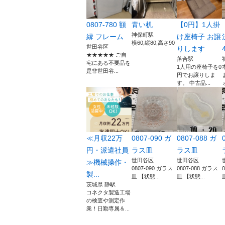
0807-780 額
青い机
【0円】1人掛
神保町駅
縁 フレーム
け座椅子 お譲
横60,縦80,高さ90
世田谷区
りします
★★★★★ ご自
落合駅
宅にある不要品を
1人用の座椅子を0
是非世田谷...
円でお譲りしま
す。 中古品...
≪月収22万
0807-090 ガ
0807-088 ガ
円・派遣社員
ラス皿
ラス皿
世田谷区
世田谷区
≫機械操作・
0807-090 ガラス
0807-088 ガラス
製...
皿 【状態...
皿 【状態...
茨城県 静駅
コネクタ製造工場
の検査や測定作
業！日勤専属＆...